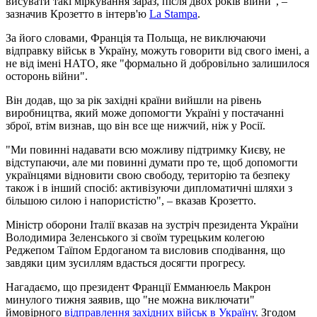
висувати такі міркування зараз, після двох років війни", –
зазначив Крозетто в інтерв'ю
La Stampa
.
За його словами, Франція та Польща, не виключаючи
відправку військ в Україну, можуть говорити від свого імені, а
не від імені НАТО, яке "формально й добровільно залишилося
осторонь війни".
Він додав, що за рік західні країни вийшли на рівень
виробництва, який може допомогти Україні у постачанні
зброї, втім визнав, що він все ще нижчий, ніж у Росії.
"Ми повинні надавати всю можливу підтримку Києву, не
відступаючи, але ми повинні думати про те, щоб допомогти
українцями відновити свою свободу, територію та безпеку
також і в інший спосіб: активізуючи дипломатичні шляхи з
більшою силою і напористістю", – вказав Крозетто.
Міністр оборони Італії вказав на зустріч президента України
Володимира Зеленського зі своїм турецьким колегою
Реджепом Таїпом Ердоганом та висловив сподівання, що
завдяки цим зусиллям вдасться досягти прогресу.
Нагадаємо, що президент Франції Емманюель Макрон
минулого тижня заявив, що "не можна виключати"
ймовірного
відправлення західних військ в Україну
. Згодом