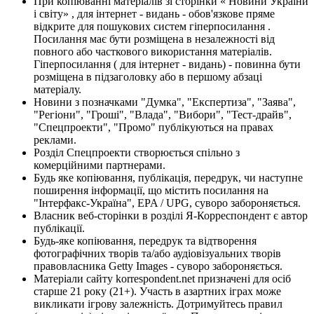
При копіюванні матеріалів зі сторінки « Новини України
і світу» , для інтернет - видань - обов'язкове пряме
відкрите для пошукових систем гіперпосилання .
Посилання має бути розміщена в незалежності від
повного або часткового використання матеріалів.
Гіперпосилання ( для інтернет - видань) - повинна бути
розміщена в підзаголовку або в першому абзаці
матеріалу.
Новини з позначками "Думка", "Експертиза", "Заява",
"Регіони", "Гроші", "Влада", "Вибори", "Тест-драйв",
"Спецпроекти", "Промо" публікуються на правах
реклами.
Розділ Спецпроекти створюється спільно з
комерційними партнерами.
Будь яке копіювання, публікація, передрук, чи наступне
поширення інформації, що містить посилання на
"Інтерфакс-Україна", EPA / UPG, суворо забороняється.
Власник веб-сторінки в розділі Я-Корреспондент є автор
публікації.
Будь-яке копіювання, передрук та відтворення
фотографічних творів та/або аудіовізуальних творів
правовласника Getty Images - суворо забороняється.
Матеріали сайту korrespondent.net призначені для осіб
старше 21 року (21+). Участь в азартних іграх може
викликати ігрову залежність. Дотримуйтесь правил