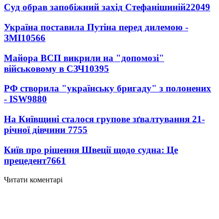
Суд обрав запобіжний захід Стефанішиній
22049
Україна поставила Путіна перед дилемою -
ЗМІ
10566
Майора ВСП викрили на "допомозі"
військовому в СЗЧ
10395
РФ створила "українську бригаду" з полонених
- ISW
9880
На Київщині сталося групове зґвалтування 21-
річної дівчини
7755
Київ про рішення Швеції щодо судна: Це
прецедент
7661
Читати коментарі