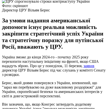
Фото: скріншот
Директор ЦРУ Вільям Бернс
За умови надання американської
допомоги існує реальна можливість
закріпити стратегічний успіх України
та стратегічну поразку для путінської
Росії, вважають у ЦРУ.
Україна зможе до кінця 2024-го - початку 2025 року
перехопити наступальну ініціативу на фронті, якщо США
нададуть зброю. Про це у понеділок, 11 березня,
заявив
директор ЦРУ Вільям Бернс під час слухань у комітеті Сенату
з розвідки.
Бернс, який днями повернувся з України, впевнений, що
"зараз ми перебуваємо на дуже важливому роздоріжжі" для
України, європейської безпеки та американських інтересів у
світі в довгостроковій перспективі.
Він зазначив, що, якщо Конгрес затвердить додаткову
допомогу Україні, існує "реальна можливість закріпити