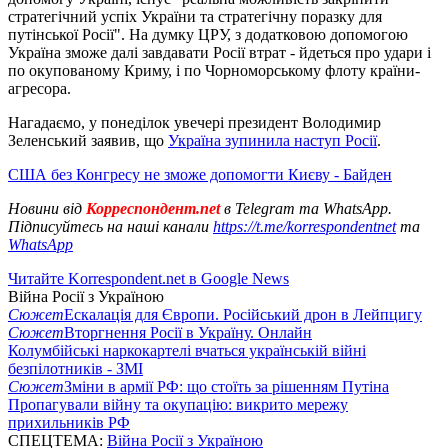
стратегічний успіх України та стратегічну поразку для
путінської Росії". На думку ЦРУ, з додатковою допомогою
Україна зможе далі завдавати Росії втрат - йдеться про удари і
по окупованому Криму, і по Чорноморському флоту країни-
агресора.
Нагадаємо, у понеділок увечері президент Володимир
Зеленський заявив, що
Україна зупинила наступ Росії
.
США без Конгресу не зможе допомогти Києву - Байден
Новини від
Корреспондент.net
в Telegram та WhatsApp.
Підписуйтесь на наші канали
https://t.me/korrespondentnet
та
WhatsApp
Читайте Korrespondent.net в Google News
Війна Росії з Україною
Сюжет
Ескалація для Європи. Російський дрон в Лейпцигу
Сюжет
Вторгнення Росії в Україну. Онлайн
Колумбійські наркокартелі вчаться українській війні
безпілотників - ЗМІ
Сюжет
Зміни в армії РФ: що стоїть за рішенням Путіна
Пропагували війну та окупацію: викрито мережу
прихильників РФ
СПЕЦТЕМА:
Війна Росії з Україною