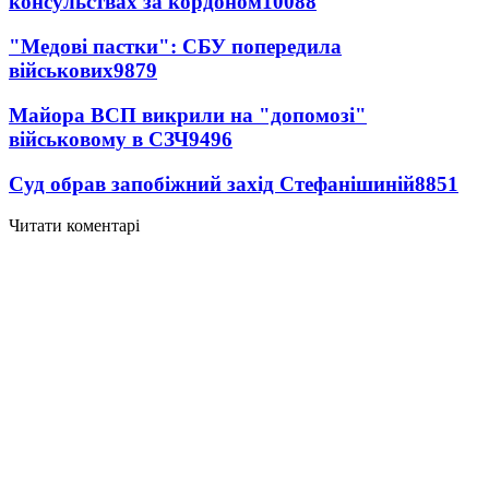
консульствах за кордоном
10088
"Медові пастки": СБУ попередила
військових
9879
Майора ВСП викрили на "допомозі"
військовому в СЗЧ
9496
Суд обрав запобіжний захід Стефанішиній
8851
Читати коментарі