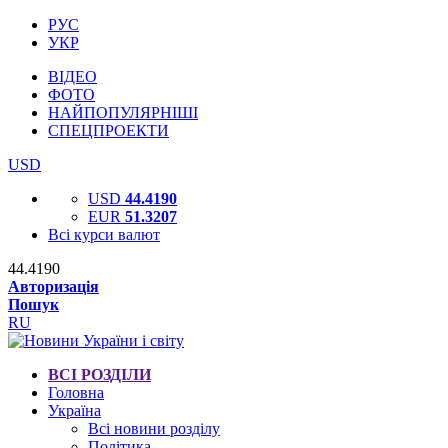
РУС
УКР
ВІДЕО
ФОТО
НАЙПОПУЛЯРНІШІ
СПЕЦПРОЕКТИ
USD
USD
44.4190
EUR
51.3207
Всі курси валют
44.4190
Авторизація
Пошук
RU
ВСІ РОЗДІЛИ
Головна
Україна
Всі новини розділу
Політика