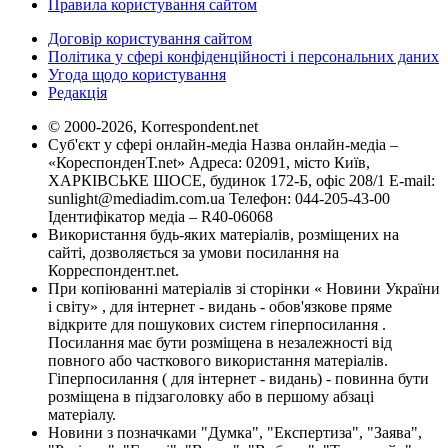
Правила користування сайтом
Договір користування сайтом
Політика у сфері конфіденційності і персональних даних
Угода щодо користування
Редакція
© 2000-2026, Korrespondent.net
Суб'єкт у сфері онлайн-медіа Назва онлайн-медіа –
«КореспонденТ.net» Адреса: 02091, місто Київ,
ХАРКІВСЬКЕ ШОСЕ, будинок 172-Б, офіс 208/1 E-mail:
sunlight@mediadim.com.ua
Телефон: 044-205-43-00
Ідентифікатор медіа – R40-06068
Використання будь-яких матеріалів, розміщених на
сайті, дозволяється за умови посилання на
Корреспондент.net.
При копіюванні матеріалів зі сторінки « Новини України
і світу» , для інтернет - видань - обов'язкове пряме
відкрите для пошукових систем гіперпосилання .
Посилання має бути розміщена в незалежності від
повного або часткового використання матеріалів.
Гіперпосилання ( для інтернет - видань) - повинна бути
розміщена в підзаголовку або в першому абзаці
матеріалу.
Новини з позначками "Думка", "Експертиза", "Заява",