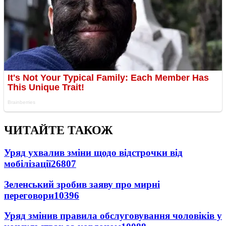
ЧИТАЙТЕ ТАКОЖ
Уряд ухвалив зміни щодо відстрочки від
мобілізації
26807
Зеленський зробив заяву про мирні
переговори
10396
Уряд змінив правила обслуговування чоловіків у