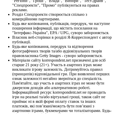
"Регіони", "Гроші", "Влада", "Вибори", "Тест-драйв",
"Спецпроекти", "Промо" публікуються на правах
реклами.
Розділ Спецпроекти створюється спільно з
комерційними партнерами.
Будь яке копіювання, публікація, передрук, чи наступне
поширення інформації, що містить посилання на
"Інтерфакс-Україна", EPA / UPG, суворо забороняється.
Власник веб-сторінки в розділі Я-Корреспондент є автор
публікації.
Будь-яке копіювання, передрук та відтворення
фотографічних творів та/або аудіовізуальних творів
правовласника Getty Images - суворо забороняється.
Матеріали сайту korrespondent.net призначені для осіб
старше 21 року (21+). Участь в азартних іграх може
викликати ігрову залежність. Дотримуйтесь правил
(принципів) відповідальної гри. При виявленні перших
ознак залежності негайно зверніться до спеціаліста.
Пам'ятайте, що участь в азартних іграх не може бути
джерелом доходів або альтернативою роботі.
Інформаційний ресурс korrespondent.net не проводить
ігри на реальні та/або віртуальні гроші, також сайт не
приймає ні в якій формі оплату ставок та інших
платежів, які пов’язані/можуть бути пов’язані з
азартними іграми, букмекерами чи тоталізаторами. Будь-