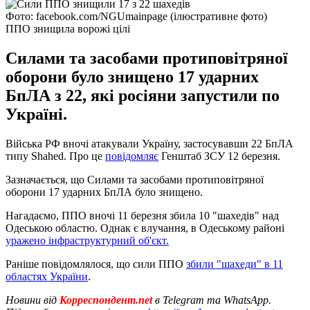
Фото: facebook.com/NGUmainpage (ілюстративне фото)
ППО знищила ворожі цілі
Силами та засобами протиповітряної
оборони було знищено 17 ударних
БпЛА з 22, які росіяни запустили по
Україні.
Війська РФ вночі атакували Україну, застосувавши 22 БпЛА
типу Shahed. Про це
повідомляє
Генштаб ЗСУ 12 березня.
Зазначається, що Силами та засобами протиповітряної
оборони 17 ударних БпЛА було знищено.
Нагадаємо, ППО вночі 11 березня збила 10 "шахедів" над
Одеською областю. Однак є влучання, в Одеському районі
уражено інфраструктурний об'єкт.
Раніше повідомлялося, що сили ППО
збили "шахеди" в 11
областях України
.
Новини від
Корреспондент.net
в Telegram та WhatsApp.