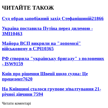
ЧИТАЙТЕ ТАКОЖ
Суд обрав запобіжний захід Стефанішиній
21866
Україна поставила Путіна перед дилемою -
ЗМІ
10463
Майора ВСП викрили на "допомозі"
військовому в СЗЧ
10365
РФ створила "українську бригаду" з полонених
- ISW
9159
Київ про рішення Швеції щодо судна: Це
прецедент
7620
На Київщині сталося групове зґвалтування 21-
річної дівчини
7594
Читати коментарі