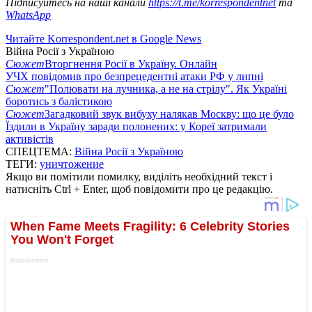
Підписуйтесь на наші канали
https://t.me/korrespondentnet
та
WhatsApp
Читайте Korrespondent.net в Google News
Війна Росії з Україною
Сюжет
Вторгнення Росії в Україну. Онлайн
УЧХ повідомив про безпрецедентні атаки РФ у липні
Сюжет
"Полювати на лучника, а не на стрілу". Як Україні
боротись з балістикою
Сюжет
Загадковий звук вибуху налякав Москву: що це було
Їздили в Україну заради полонених: у Кореї затримали
активістів
СПЕЦТЕМА:
Війна Росії з Україною
ТЕГИ:
уничтожение
Якщо ви помітили помилку, виділіть необхідний текст і
натисніть Ctrl + Enter, щоб повідомити про це редакцію.