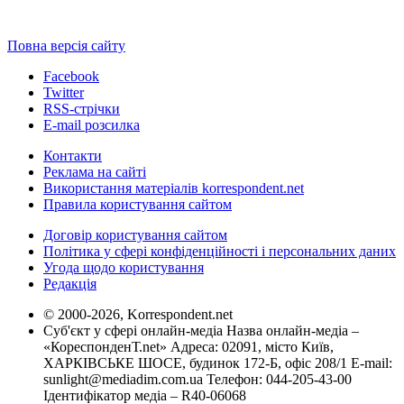
Повна версія сайту
Facebook
Twitter
RSS-стрічки
E-mail розсилка
Контакти
Реклама на сайті
Використання матеріалів korrespondent.net
Правила користування сайтом
Договір користування сайтом
Політика у сфері конфіденційності і персональних даних
Угода щодо користування
Редакція
© 2000-2026, Korrespondent.net
Суб'єкт у сфері онлайн-медіа Назва онлайн-медіа –
«КореспонденТ.net» Адреса: 02091, місто Київ,
ХАРКІВСЬКЕ ШОСЕ, будинок 172-Б, офіс 208/1 E-mail:
sunlight@mediadim.com.ua
Телефон: 044-205-43-00
Ідентифікатор медіа – R40-06068