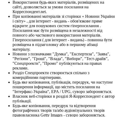
Використання будь-яких матеріалів, розміщених на
сайті, дозволяється за умови посилання на
Корреспондент.net.
При копіюванні матеріалів зі сторінки « Новини України
і світу» , для інтернет - видань - обов'язкове пряме
відкрите для пошукових систем гіперпосилання .
Посилання має бути розміщена в незалежності від
повного або часткового використання матеріалів.
Гіперпосилання ( для інтернет - видань) - повинна бути
розміщена в підзаголовку або в першому абзаці
матеріалу.
Новини з позначками "Думка", "Експертиза", "Заява",
"Регіони", "Гроші", "Влада", "Вибори", "Тест-драйв",
"Спецпроекти", "Промо" публікуються на правах
реклами.
Розділ Спецпроекти створюється спільно з
комерційними партнерами.
Будь яке копіювання, публікація, передрук, чи наступне
поширення інформації, що містить посилання на
"Інтерфакс-Україна", EPA / UPG, суворо забороняється.
Власник веб-сторінки в розділі Я-Корреспондент є автор
публікації.
Будь-яке копіювання, передрук та відтворення
фотографічних творів та/або аудіовізуальних творів
правовласника Getty Images - суворо забороняється.