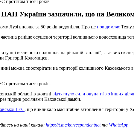
ЕС протягом тисяч років
на НАН України зазначили, що на Великому
ому Лузі вперше за 50 років водопілля. Про це
повідомляє
Texty.
 частина раніше осушеної території колишнього водосховища тепе
 ситуації весняного водопілля на річковій заплаві", - заявив ек
їни Григорій Коломицев.
, нині можна спостерігати на території колишнього Каховського 
ЕС протягом тисяч років.
онській області в жовтні
відтягнуло сили окупантів з інших діля
рез підрив росіянами Каховської дамби.
ховської ГЕС
, що викликало масштабне затоплення територій у Хе
уйтесь на наші канали
https://t.me/korrespondentnet
та
WhatsApp