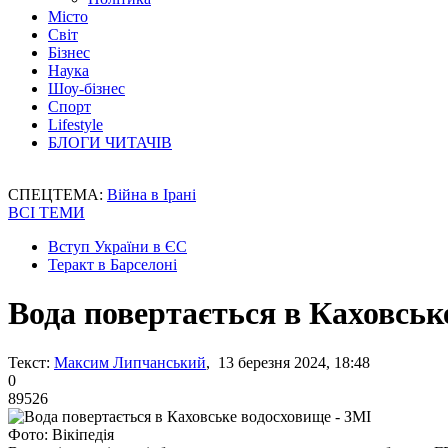
Місто
Світ
Бізнес
Наука
Шоу-бізнес
Спорт
Lifestyle
БЛОГИ ЧИТАЧІВ
СПЕЦТЕМА:
Війна в Ірані
ВСІ ТЕМИ
Вступ України в ЄС
Теракт в Барселоні
Вода повертається в Каховськ
Текст:
Максим Липчанський
, 13 березня 2024, 18:48
0
89526
Фото: Вікіпедія