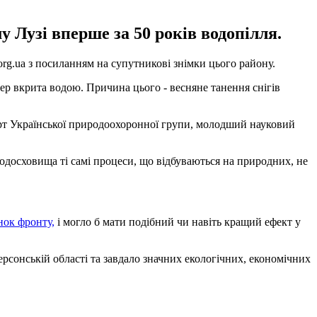
 Лузі вперше за 50 років водопілля.
org.ua з посиланням на супутникові знімки цього району.
р вкрита водою. Причина цього - весняне танення снігів
сперт Української природоохоронної групи, молодший науковий
водосховища ті самі процеси, що відбуваються на природних, не
нок фронту,
і могло б мати подібний чи навіть кращий ефект у
рсонській області та завдало значних екологічних, економічних