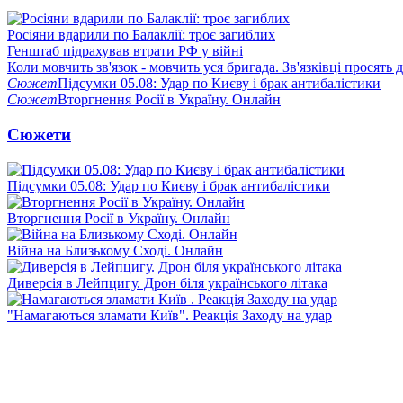
Росіяни вдарили по Балаклії: троє загиблих
Генштаб підрахував втрати РФ у війні
Коли мовчить зв'язок - мовчить уся бригада. Зв'язківці просять
Сюжет
Підсумки 05.08: Удар по Києву і брак антибалістики
Сюжет
Вторгнення Росії в Україну. Онлайн
Сюжети
Підсумки 05.08: Удар по Києву і брак антибалістики
Вторгнення Росії в Україну. Онлайн
Війна на Близькому Сході. Онлайн
Диверсія в Лейпцигу. Дрон біля українського літака
"Намагаються зламати Київ". Реакція Заходу на удар