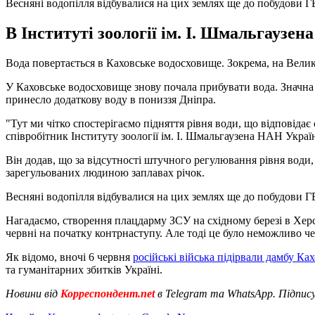
Весняні водопілля відбувалися на цих землях ще до побудови Г
В Інституті зоології ім. І. Шмальгаузе
Вода повертається в Каховське водосховище. Зокрема, на Велик
У Каховське водосховище знову почала прибувати вода. Значна
принесло додаткову воду в пониззя Дніпра.
"Тут ми чітко спостерігаємо підняття рівня води, що відповідає
співробітник Інституту зоології ім. І. Шмальгаузена НАН Укра
Він додав, що за відсутності штучного регулювання рівня води
зарегульованих людиною заплавах річок.
Весняні водопілля відбувалися на цих землях ще до побудови Г
Нагадаємо, створення плацдарму ЗСУ на східному березі в Херс
червні на початку контрнаступу. Але тоді це було неможливо че
Як відомо, вночі 6 червня
російські війська підірвали дамбу Ка
та гуманітарних збитків Україні.
Новини від
Корреспондент.net
в Telegram та WhatsApp. Підпис