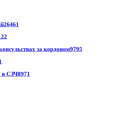
ії
26461
122
 консульствах за кордоном
9795
1
 в СЗЧ
8971