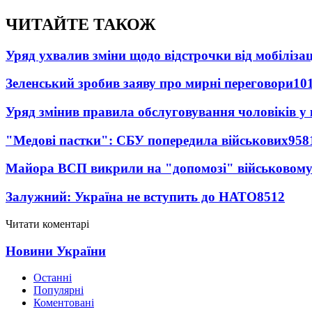
ЧИТАЙТЕ ТАКОЖ
Уряд ухвалив зміни щодо відстрочки від мобілізац
Зеленський зробив заяву про мирні переговори
10
Уряд змінив правила обслуговування чоловіків у
"Медові пастки": СБУ попередила військових
958
Майора ВСП викрили на "допомозі" військовому
Залужний: Україна не вступить до НАТО
8512
Читати коментарі
Новини України
Останні
Популярні
Коментовані