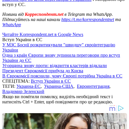
вступ у ЄС.
Новини від
Корреспондент.net
в Telegram та WhatsApp.
Підписуйтесь на наші канали
https://t.me/korrespondentnet
та
WhatsApp
Читайте Korrespondent.net в Google News
Вступ України в ЄС
У МЗС Боснії розкритикували "швидшу" євроінтеграцію
України
Одна з країн Європи знову зупинила переговори про вступ
України до ЄС
Угорщина знову проти: відкриття кластерів відклали
Президент Єврокомісії прибула до Києва
В Єврокомісії пояснили, чому Європі потрібна Україна в ЄС
СПЕЦТЕМА:
Вступ України в ЄС
ТЕГИ:
Украина-ЕС
,
Украина-США
,
Евроинтеграция
,
Владимир Зеленский
Якщо ви помітили помилку, виділіть необхідний текст і
натисніть Ctrl + Enter, щоб повідомити про це редакцію.