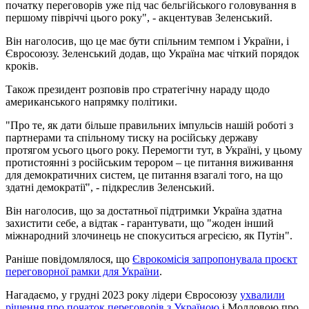
початку переговорів уже під час бельгійського головування в
першому півріччі цього року", - акцентував Зеленський.
Він наголосив, що це має бути спільним темпом і України, і
Євросоюзу. Зеленський додав, що Україна має чіткий порядок
кроків.
Також президент розповів про стратегічну нараду щодо
американського напрямку політики.
"Про те, як дати більше правильних імпульсів нашій роботі з
партнерами та спільному тиску на російську державу
протягом усього цього року. Перемогти тут, в Україні, у цьому
протистоянні з російським терором – це питання виживання
для демократичних систем, це питання взагалі того, на що
здатні демократії", - підкреслив Зеленський.
Він наголосив, що за достатньої підтримки Україна здатна
захистити себе, а відтак - гарантувати, що "жоден інший
міжнародний злочинець не спокуситься агресією, як Путін".
Раніше повідомлялося, що
Єврокомісія запропонувала проєкт
переговорної рамки для України
.
Нагадаємо, у грудні 2023 року лідери Євросоюзу
ухвалили
рішення про початок переговорів з Україною
і Молдовою про