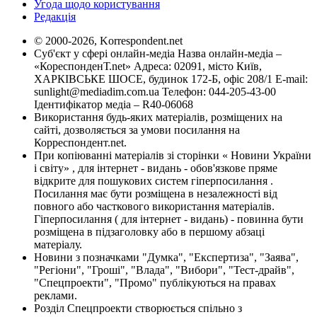
Угода щодо користування
Редакція
© 2000-2026, Korrespondent.net
Суб'єкт у сфері онлайн-медіа Назва онлайн-медіа –
«КореспонденТ.net» Адреса: 02091, місто Київ,
ХАРКІВСЬКЕ ШОСЕ, будинок 172-Б, офіс 208/1 E-mail:
sunlight@mediadim.com.ua
Телефон: 044-205-43-00
Ідентифікатор медіа – R40-06068
Використання будь-яких матеріалів, розміщених на
сайті, дозволяється за умови посилання на
Корреспондент.net.
При копіюванні матеріалів зі сторінки « Новини України
і світу» , для інтернет - видань - обов'язкове пряме
відкрите для пошукових систем гіперпосилання .
Посилання має бути розміщена в незалежності від
повного або часткового використання матеріалів.
Гіперпосилання ( для інтернет - видань) - повинна бути
розміщена в підзаголовку або в першому абзаці
матеріалу.
Новини з позначками "Думка", "Експертиза", "Заява",
"Регіони", "Гроші", "Влада", "Вибори", "Тест-драйв",
"Спецпроекти", "Промо" публікуються на правах
реклами.
Розділ Спецпроекти створюється спільно з