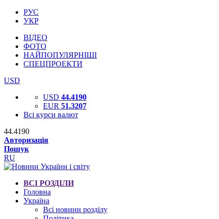
РУС
УКР
ВІДЕО
ФОТО
НАЙПОПУЛЯРНІШІ
СПЕЦПРОЕКТИ
USD
USD
44.4190
EUR
51.3207
Всі курси валют
44.4190
Авторизація
Пошук
RU
ВСІ РОЗДІЛИ
Головна
Україна
Всі новини розділу
Політика