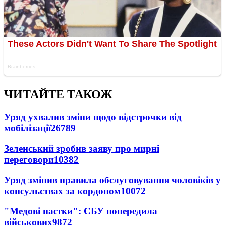
ЧИТАЙТЕ ТАКОЖ
Уряд ухвалив зміни щодо відстрочки від
мобілізації
26789
Зеленський зробив заяву про мирні
переговори
10382
Уряд змінив правила обслуговування чоловіків у
консульствах за кордоном
10072
"Медові пастки": СБУ попередила
військових
9872