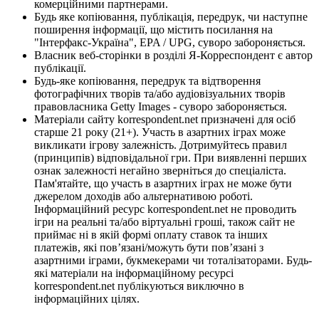
комерційними партнерами.
Будь яке копіювання, публікація, передрук, чи наступне
поширення інформації, що містить посилання на
"Інтерфакс-Україна", EPA / UPG, суворо забороняється.
Власник веб-сторінки в розділі Я-Корреспондент є автор
публікації.
Будь-яке копіювання, передрук та відтворення
фотографічних творів та/або аудіовізуальних творів
правовласника Getty Images - суворо забороняється.
Матеріали сайту korrespondent.net призначені для осіб
старше 21 року (21+). Участь в азартних іграх може
викликати ігрову залежність. Дотримуйтесь правил
(принципів) відповідальної гри. При виявленні перших
ознак залежності негайно зверніться до спеціаліста.
Пам'ятайте, що участь в азартних іграх не може бути
джерелом доходів або альтернативою роботі.
Інформаційний ресурс korrespondent.net не проводить
ігри на реальні та/або віртуальні гроші, також сайт не
приймає ні в якій формі оплату ставок та інших
платежів, які пов’язані/можуть бути пов’язані з
азартними іграми, букмекерами чи тоталізаторами. Будь-
які матеріали на інформаційному ресурсі
korrespondent.net публікуються виключно в
інформаційних цілях.