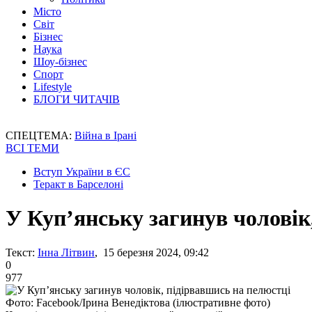
Місто
Світ
Бізнес
Наука
Шоу-бізнес
Спорт
Lifestyle
БЛОГИ ЧИТАЧІВ
СПЕЦТЕМА:
Війна в Ірані
ВСІ ТЕМИ
Вступ України в ЄС
Теракт в Барселоні
У Куп’янську загинув чоловік
Текст:
Інна Літвин
, 15 березня 2024, 09:42
0
977
Фото: Facebook/Ірина Венедіктова (ілюстративне фото)