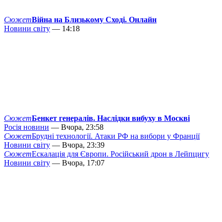
Сюжет
Війна на Близькому Сході. Онлайн
Новини світу
— 14:18
Сюжет
Бенкет генералів. Наслідки вибуху в Москві
Росія новини
— Вчора, 23:58
Сюжет
Брудні технології. Атаки РФ на вибори у Франції
Новини світу
— Вчора, 23:39
Сюжет
Ескалація для Європи. Російський дрон в Лейпцигу
Новини світу
— Вчора, 17:07