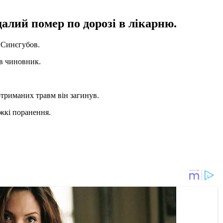
далий помер по дорозі в лікарню.
 Синєгубов.
ив чиновник.
 отриманих травм він загинув.
яжкі поранення.