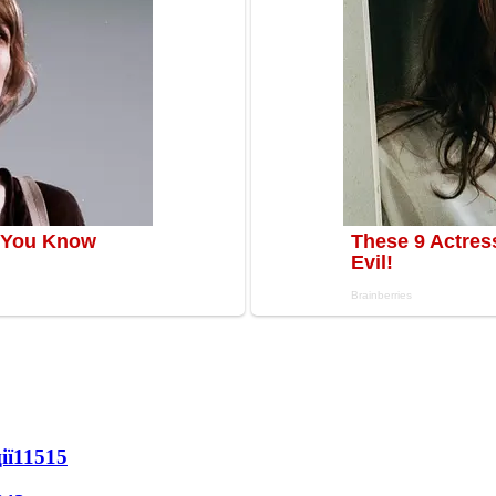
ії
11515