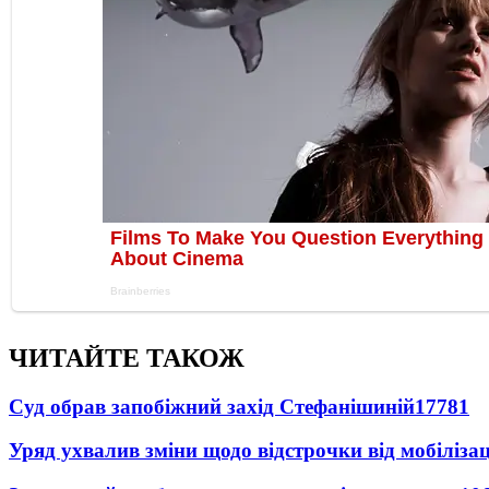
ЧИТАЙТЕ ТАКОЖ
Суд обрав запобіжний захід Стефанішиній
17781
Уряд ухвалив зміни щодо відстрочки від мобілізац