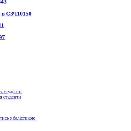
643
 в СЗЧ
10150
11
97
ся студенти
отись з балістикою