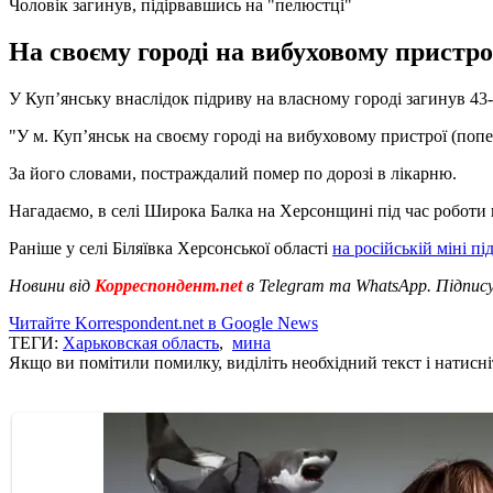
Чоловік загинув, підірвавшись на "пелюстці"
На своєму городі на вибуховому пристро
У Купʼянську внаслідок підриву на власному городі загинув 43
"У м. Куп’янськ на своєму городі на вибуховому пристрої (попе
За його словами, постраждалий помер по дорозі в лікарню.
Нагадаємо, в селі Широка Балка на Херсонщині під час роботи
Раніше у селі Біляївка Херсонської області
на російській міні пі
Новини від
Корреспондент.net
в Telegram та WhatsApp. Підпис
Читайте Korrespondent.net в Google News
ТЕГИ:
Харьковская область
,
мина
Якщо ви помітили помилку, виділіть необхідний текст і натисніт