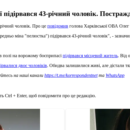
ї підірвався 43-річний чоловік. Постраж
-річний чоловік. Про це
повідомив
голова Харківської ОВА Олег
редньо міна "пелюстка") підірвався 43-річний чоловік", - зазнач
 в полі на ворожому боєприпасі
підірвався місцевий житель
. Від
дірвалися двоє чоловіків
. Обидва залишилися живі, але дістали т
уйтесь на наші канали
https://t.me/korrespondentnet
та
WhatsApp
ь Ctrl + Enter, щоб повідомити про це редакцію.