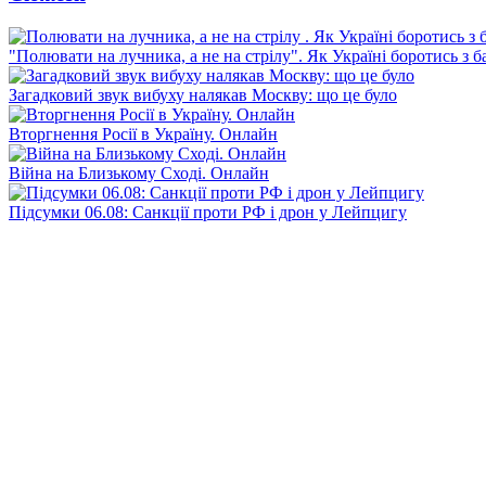
"Полювати на лучника, а не на стрілу". Як Україні боротись з 
Загадковий звук вибуху налякав Москву: що це було
Вторгнення Росії в Україну. Онлайн
Війна на Близькому Сході. Онлайн
Підсумки 06.08: Санкції проти РФ і дрон у Лейпцигу