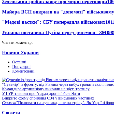
Зеленський зробив заяву про мирні переговори
10
Майора ВСП викрили на "допомозі" військовому
"Медові пастки": СБУ попередила військових
101
Україна поставила Путіна перед дилемою - ЗМІ
98
Читати коментарі
Новини України
Останні
Популярні
Коментовані
"Сувенір" із фронту: під Рівним через вибух гранати скалічили
Командира артдивізіону викрили на збуті тротилу
У ГУР заявили про "парад дронів" біля Ялти
Викрито схему сприяння СЗЧ у військових частинах
Сюжет
"Полювати на лучника, а не на стрілу". Як Україні бор
Сюжети