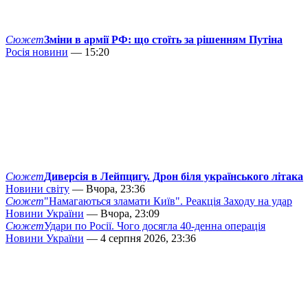
Сюжет
Зміни в армії РФ: що стоїть за рішенням Путіна
Росія новини
— 15:20
Сюжет
Диверсія в Лейпцигу. Дрон біля українського літака
Новини світу
— Вчора, 23:36
Сюжет
"Намагаються зламати Київ". Реакція Заходу на удар
Новини України
— Вчора, 23:09
Сюжет
Удари по Росії. Чого досягла 40-денна операція
Новини України
— 4 серпня 2026, 23:36