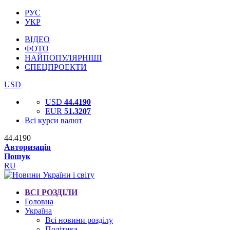
РУС
УКР
ВІДЕО
ФОТО
НАЙПОПУЛЯРНІШІ
СПЕЦПРОЕКТИ
USD
USD
44.4190
EUR
51.3207
Всі курси валют
44.4190
Авторизація
Пошук
RU
ВСІ РОЗДІЛИ
Головна
Україна
Всі новини розділу
Політика