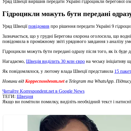
Уряд Швеції вирішив передати Україні гідроцикли берегової о
Гідроцикли можуть бути передані одразу
Уряд Швеції
повідомив
про рішення передати Україні 9 гідроци
Зазначається, що у грудні Берегова охорона оголосила, що водн
повідомила в проміжному звіті урядового завдання з аналізу умо
Гідроцикли можуть бути передані одразу після того, як їх буде
Нагадаємо,
Швеція виділить 30 млн євро
на чеську ініціативу щ
Як повідомлялося, у лютому влада Швеції представила
15 пакет
Новини від
Корреспондент.net
в Telegram та WhatsApp. Підпис
Читайте Korrespondent.net в Google News
ТЕГИ:
Швеция
Якщо ви помітили помилку, виділіть необхідний текст і натисніт