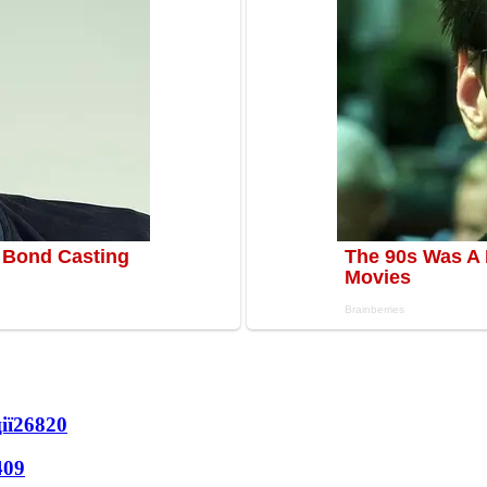
ії
26820
409