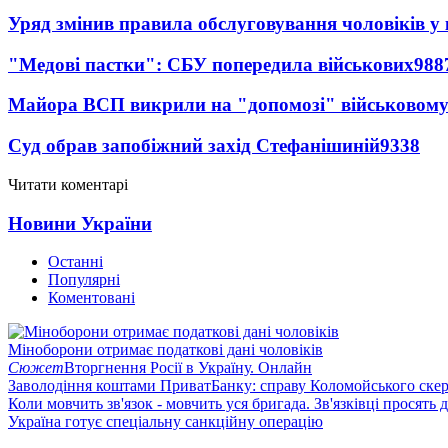
Уряд змінив правила обслуговування чоловіків у
"Медові пастки": СБУ попередила військових
988
Майора ВСП викрили на "допомозі" військовому
Суд обрав запобіжний захід Стефанішиній
9338
Читати коментарі
Новини України
Останні
Популярні
Коментовані
Міноборони отримає податкові дані чоловіків
Сюжет
Вторгнення Росії в Україну. Онлайн
Заволодіння коштами ПриватБанку: справу Коломойського скер
Коли мовчить зв'язок - мовчить уся бригада. Зв'язківці просять
Україна готує спеціальну санкційну операцію