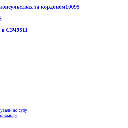
 консульствах за кордоном
10095
7
 в СЗЧ
9511
ували до суду
 допомоги