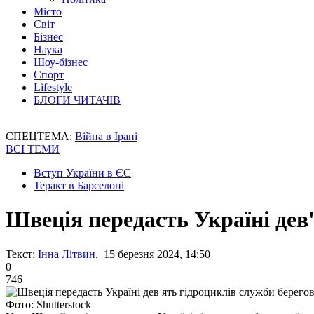
Місто
Світ
Бізнес
Наука
Шоу-бізнес
Спорт
Lifestyle
БЛОГИ ЧИТАЧІВ
СПЕЦТЕМА:
Війна в Ірані
ВСІ ТЕМИ
Вступ України в ЄС
Теракт в Барселоні
Швеція передасть Україні дев
Текст:
Інна Літвин
, 15 березня 2024, 14:50
0
746
Фото: Shutterstock