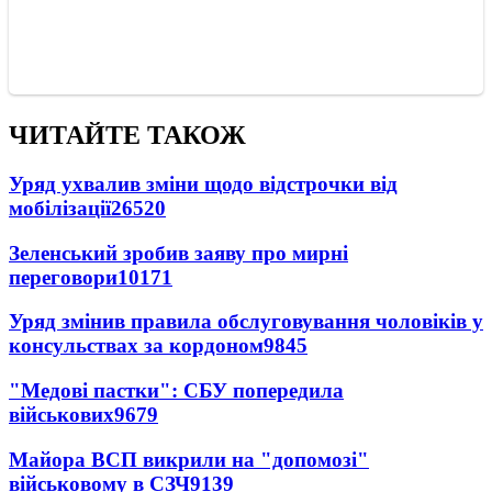
ЧИТАЙТЕ ТАКОЖ
Уряд ухвалив зміни щодо відстрочки від
мобілізації
26520
Зеленський зробив заяву про мирні
переговори
10171
Уряд змінив правила обслуговування чоловіків у
консульствах за кордоном
9845
"Медові пастки": СБУ попередила
військових
9679
Майора ВСП викрили на "допомозі"
військовому в СЗЧ
9139