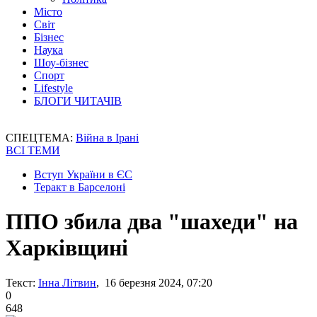
Місто
Світ
Бізнес
Наука
Шоу-бізнес
Спорт
Lifestyle
БЛОГИ ЧИТАЧІВ
СПЕЦТЕМА:
Війна в Ірані
ВСІ ТЕМИ
Вступ України в ЄС
Теракт в Барселоні
ППО збила два "шахеди" на
Харківщині
Текст:
Інна Літвин
, 16 березня 2024, 07:20
0
648