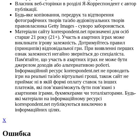
Власник веб-сторінки в розділі Я-Корреспондент є автор
публікації.
Будь-яке копіювання, передрук та відтворення
фотографічних творів та/або аудіовізуальних творів
правовласника Getty Images - суворо забороняється.
Матеріали сайту korrespondent.net призначені для осіб
старше 21 року (21+). Участь в азартних іграх може
викликати ігрову залежність. Дотримуйтесь правил
(принципів) відповідальної гри. При виявленні перших
ознак залежності негайно зверніться до спеціаліста.
Пам'ятайте, що участь в азартних іграх не може бути
джерелом доходів або альтернативою роботі.
Інформаційний ресурс korrespondent.net не проводить
ігри на реальні та/або віртуальні гроші, також сайт не
приймає ні в якій формі оплату ставок та інших
платежів, які пов’язані/можуть бути пов’язані з
азартними іграми, букмекерами чи тоталізаторами. Будь-
які матеріали на інформаційному ресурсі
korrespondent.net публікуються виключно в
інформаційних цілях.
X
Ошибка