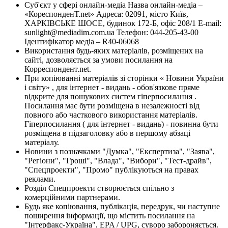
Суб'єкт у сфері онлайн-медіа Назва онлайн-медіа –
«КореспонденТ.net» Адреса: 02091, місто Київ,
ХАРКІВСЬКЕ ШОСЕ, будинок 172-Б, офіс 208/1 E-mail:
sunlight@mediadim.com.ua
Телефон: 044-205-43-00
Ідентифікатор медіа – R40-06068
Використання будь-яких матеріалів, розміщених на
сайті, дозволяється за умови посилання на
Корреспондент.net.
При копіюванні матеріалів зі сторінки « Новини України
і світу» , для інтернет - видань - обов'язкове пряме
відкрите для пошукових систем гіперпосилання .
Посилання має бути розміщена в незалежності від
повного або часткового використання матеріалів.
Гіперпосилання ( для інтернет - видань) - повинна бути
розміщена в підзаголовку або в першому абзаці
матеріалу.
Новини з позначками "Думка", "Експертиза", "Заява",
"Регіони", "Гроші", "Влада", "Вибори", "Тест-драйв",
"Спецпроекти", "Промо" публікуються на правах
реклами.
Розділ Спецпроекти створюється спільно з
комерційними партнерами.
Будь яке копіювання, публікація, передрук, чи наступне
поширення інформації, що містить посилання на
"Інтерфакс-Україна", EPA / UPG, суворо забороняється.