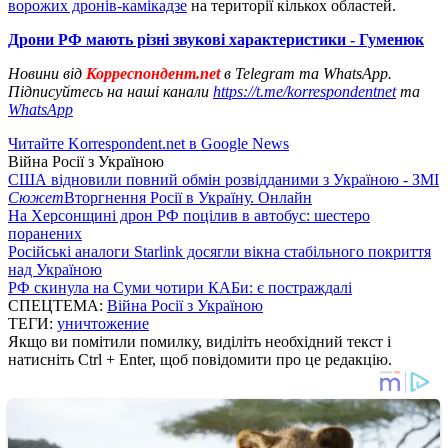
ворожих дронів-камікадзе
на території кількох областей.
Дрони РФ мають різні звукові характеристики - Гуменюк
Новини від
Корреспондент.net
в Telegram та WhatsApp.
Підписуйтесь на наші канали
https://t.me/korrespondentnet
та
WhatsApp
Читайте Korrespondent.net в Google News
Війна Росії з Україною
США відновили повний обмін розвідданими з Україною - ЗМІ
Сюжет
Вторгнення Росії в Україну. Онлайн
На Херсонщині дрон РФ поцілив в автобус: шестеро
поранених
Російські аналоги Starlink досягли вікна стабільного покриття
над Україною
РФ скинула на Суми чотири КАБи: є постраждалі
СПЕЦТЕМА:
Війна Росії з Україною
ТЕГИ:
уничтожение
Якщо ви помітили помилку, виділіть необхідний текст і
натисніть Ctrl + Enter, щоб повідомити про це редакцію.