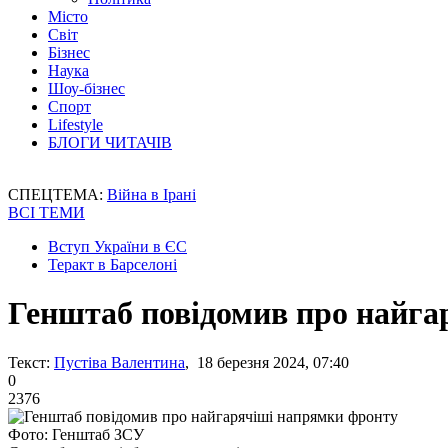
Місто
Світ
Бізнес
Наука
Шоу-бізнес
Спорт
Lifestyle
БЛОГИ ЧИТАЧІВ
СПЕЦТЕМА:
Війна в Ірані
ВСІ ТЕМИ
Вступ України в ЄС
Теракт в Барселоні
Генштаб повідомив про найга
Текст:
Пустіва Валентина
, 18 березня 2024, 07:40
0
2376
Фото: Генштаб ЗСУ