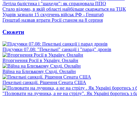
Летіла балістика і "шахеди": як спрацювала ППО
Стало відомо, в якій області найбільше скаржаться на ТЦК
Ударів зазнали 15 скупчень військ РФ - Генштаб
Генштаб назвав втрати Росії станом на 8 серпня
Сюжети
Підсумки 07.08: "Пекельні" санкції і "парад" дронів
Вторгнення Росії в Україну. Онлайн
Війна на Близькому Сході. Онлайн
Пекельні санкції. Рішення Сената США
"Полювати на лучника, а не на стрілу". Як Україні боротись з 