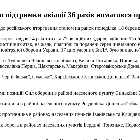
 підтримки авіації 36 разів намагався п
о російського вторгнення станом на ранок понеділка, 18 березн
 ворог завдав 14 ракетних та 75 авіаційних ударів, здійснив 95 о
истичних атак, на жаль, є загиблі та поранені серед цивільного 
овітряної оборони України 17 цих ударних БпЛА було знищено", 
ти Лукашівка Чернігівської області; Велика Писарівка, Попівка, 
овоселівка Перша, Шахтарське, Макарівка, Старомайорське Донецьк
ернігівської, Сумської, Харківської, Луганської, Донецької, Зап
ми позицій Сил оборони в районі населеного пункту Синьківка Х
ивника в районі населеного пункту Роздолівка Донецької област
ротивника в районах населених пунктів Іванівське та Кліщіївка
 ворога в районах населених пунктів Бердичі, Тоненьке, Первом