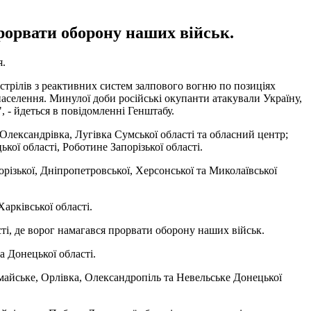
рорвати оборону наших військ.
я.
бстрілів з реактивних систем залпового вогню по позиціях
населення. Минулої доби російські окупанти атакували Україну,
- йдеться в повідомленні Генштабу.
Олександрівка, Лугівка Сумської області та обласний центр;
ої області, Роботине Запорізької області.
орізької, Дніпропетровської, Херсонської та Миколаївської
арківської області.
і, де ворог намагався прорвати оборону наших військ.
 Донецької області.
айське, Орлівка, Олександропіль та Невельське Донецької