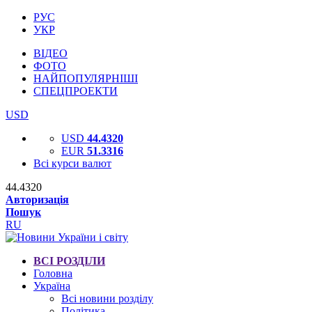
РУС
УКР
ВІДЕО
ФОТО
НАЙПОПУЛЯРНІШІ
СПЕЦПРОЕКТИ
USD
USD
44.4320
EUR
51.3316
Всі курси валют
44.4320
Авторизація
Пошук
RU
ВСІ РОЗДІЛИ
Головна
Україна
Всі новини розділу
Політика