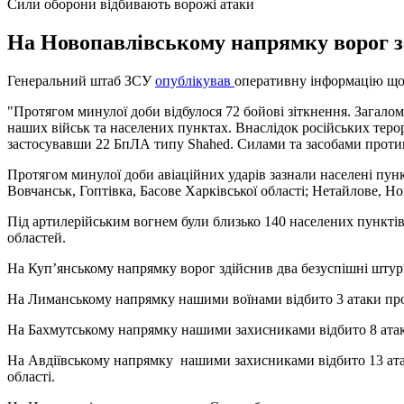
Сили оборони відбивають ворожі атаки
На Новопавлівському напрямку ворог за
Генеральний штаб ЗСУ
опублікував
оперативну інформацію щод
"Протягом минулої доби відбулося 72 бойові зіткнення. Загалом
наших військ та населених пунктах. Внаслідок російських терор
застосувавши 22 БпЛА типу Shahed. Силами та засобами протип
Протягом минулої доби авіаційних ударів зазнали населені пунк
Вовчанськ, Гоптівка, Басове Харківської області; Нетайлове, Н
Під артилерійським вогнем були близько 140 населених пунктів Ч
областей.
На Куп’янському напрямку ворог здійснив два безуспішні штур
На Лиманському напрямку нашими воїнами відбито 3 атаки прот
На Бахмутському напрямку нашими захисниками відбито 8 атак п
На Авдіївському напрямку нашими захисниками відбито 13 атак
області.