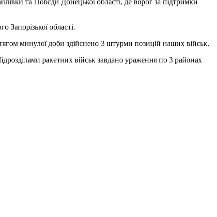
івки та Побєди Донецької області, де ворог за підтримки
о Запорізької області.
отягом минулої доби здійснено 3 штурми позицій наших військ.
Підрозділами ракетних військ завдано ураження по 3 районах