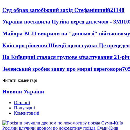
Суд обрав запобіжний захід Стефанішиній
21148
Україна поставила Путіна перед дилемою - ЗМІ
10
Майора ВСП викрили на "допомозі" військовому
Київ про рішення Швеції щодо судна: Це прецеден
На Київщині сталося групове зґвалтування 21-річ
Зеленський зробив заяву про мирні переговори
70
Читати коментарі
Новини України
Останні
Популярні
Коментовані
Росіяни влучили дроном по локомотиву поїзда Суми-Київ