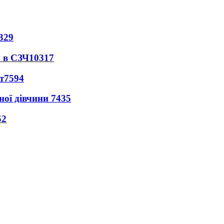
329
 в СЗЧ
10317
т
7594
ної дівчини
7435
52