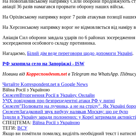
На Новопавлівському напрямку Сили оборони продовжують стрим
авіації 36 разів намагався прорвати оборону наших військ.
На Оріхівському напрямку ворог 7 разів атакував позиції наших
На Херсонському напрямку ворог не відмовляється від наміру в
Авіація Сил оборони завдала ударів по 6 районах зосередження 
зосередження особового складу противника.
Нагадаємо,
Білий дім веде переговори щодо допомоги Україні
.
РФ захопила село на Запоріжжі - ISW
Новини від
Корреспондент.net
в Telegram та WhatsApp. Підпис
Читайте Korrespondent.net в Google News
Війна Росії з Україною
Сюжет
Вторгнення Росії в Україну. Онлайн
УЧХ повідомив про безпрецедентні атаки РФ у липні
Сюжет
"Полювати на лучника, а не на стрілу". Як Україні бор
Сюжет
Загадковий звук вибуху налякав Москву: що це було
Їздили в Україну заради полонених: у Кореї затримали активіст
СПЕЦТЕМА:
Війна Росії з Україною
ТЕГИ:
ВСУ
Якщо ви помітили помилку, виділіть необхідний текст і натисніт