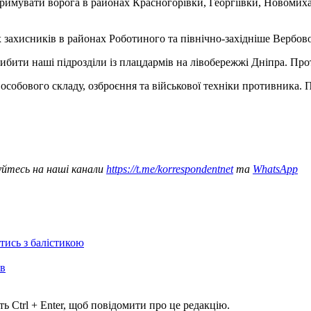
увати ворога в районах Красногорівки, Георгіївки, Новомихайл
 захисників в районах Роботиного та північно-західніше Вербовог
ибити наші підрозділи із плацдармів на лівобережжі Дніпра. Пр
особового складу, озброєння та військової техніки противника. 
уйтесь на наші канали
https://t.me/korrespondentnet
та
WhatsApp
отись з балістикою
ів
ь Ctrl + Enter, щоб повідомити про це редакцію.