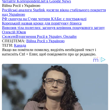
Читайте Korrespondent.net в Google News
Війна Росії з Україною
Російські аналоги Starlink досягли вікна стабільного покриття
над Україною
РФ скинула на Суми чотири КАБи: є постраждалі
Корецький назвав кроки для порятунку бізнеса
Вивозив тіла полеглих: загинув керівник пошукового загону
Олексій Юков
Сюжет
Вторгнення Росії в Україну. Онлайн
СПЕЦТЕМА:
Війна Росії з Україною
ТЕГИ:
Канада
Якщо ви помітили помилку, виділіть необхідний текст і
натисніть Ctrl + Enter, щоб повідомити про це редакцію.