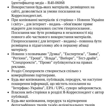
Ідентифікатор медіа – R40-06068
Використання будь-яких матеріалів, розміщених на
сайті, дозволяється за умови посилання на
Корреспондент.net.
При копіюванні матеріалів зі сторінки « Новини України
і світу» , для інтернет - видань - обов'язкове пряме
відкрите для пошукових систем гіперпосилання .
Посилання має бути розміщена в незалежності від
повного або часткового використання матеріалів.
Гіперпосилання ( для інтернет - видань) - повинна бути
розміщена в підзаголовку або в першому абзаці
матеріалу.
Новини з позначками "Думка", "Експертиза", "Заява",
"Регіони", "Гроші", "Влада", "Вибори", "Тест-драйв",
"Спецпроекти", "Промо" публікуються на правах
реклами.
Розділ Спецпроекти створюється спільно з
комерційними партнерами.
Будь яке копіювання, публікація, передрук, чи наступне
поширення інформації, що містить посилання на
"Інтерфакс-Україна", EPA / UPG, суворо забороняється.
Власник веб-сторінки в розділі Я-Корреспондент є автор
публікації.
Будь-яке копіювання, передрук та відтворення
фотографічних творів та/або аудіовізуальних творів