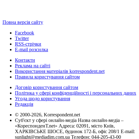
Повна версія сайту
Facebook
Twitter
RSS-стрічки
E-mail розсилка
Контакти
Реклама на сайті
Використання матеріалів korrespondent.net
Правила користування сайтом
Договір користування сайтом
Політика у сфері конфіденційності і персональних даних
Угода щодо користування
Редакція
© 2000-2026, Korrespondent.net
Суб'єкт у сфері онлайн-медіа Назва онлайн-медіа –
«КореспонденТ.net» Адреса: 02091, місто Київ,
ХАРКІВСЬКЕ ШОСЕ, будинок 172-Б, офіс 208/1 E-mail:
sunlight@mediadim.com.ua
Телефон: 044-205-43-00