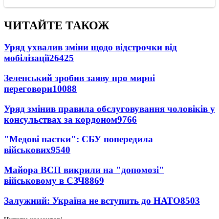
ЧИТАЙТЕ ТАКОЖ
Уряд ухвалив зміни щодо відстрочки від
мобілізації
26425
Зеленський зробив заяву про мирні
переговори
10088
Уряд змінив правила обслуговування чоловіків у
консульствах за кордоном
9766
"Медові пастки": СБУ попередила
військових
9540
Майора ВСП викрили на "допомозі"
військовому в СЗЧ
8869
Залужний: Україна не вступить до НАТО
8503