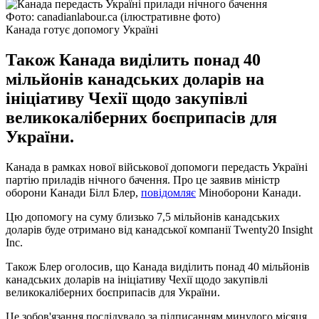
Фото: canadianlabour.ca (ілюстративне фото)
Канада готує допомогу Україні
Також Канада виділить понад 40
мільйонів канадських доларів на
ініціативу Чехії щодо закупівлі
великокаліберних боєприпасів для
України.
Канада в рамках нової військової допомоги передасть Україні
партію приладів нічного бачення. Про це заявив міністр
оборони Канади Білл Блер,
повідомляє
Міноборони Канади.
Цю допомогу на суму близько 7,5 мільйонів канадських
доларів буде отримано від канадської компанії Twenty20 Insight
Inc.
Також Блер оголосив, що Канада виділить понад 40 мільйонів
канадських доларів на ініціативу Чехії щодо закупівлі
великокаліберних боєприпасів для України.
Це зобов'язання послідувало за підписанням минулого місяця