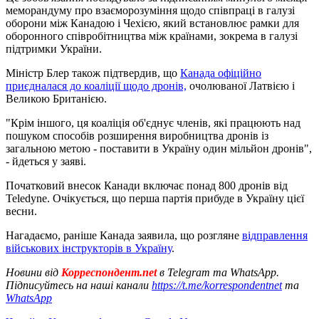
меморандуму про взаєморозуміння щодо співпраці в галузі
оборони між Канадою і Чехією, який встановлює рамки для
оборонного співробітництва між країнами, зокрема в галузі
підтримки України.
Міністр Блер також підтвердив, що
Канада офіційно
приєдналася до коаліції щодо дронів,
очолюваної Латвією і
Великою Британією.
"Крім іншого, ця коаліція об'єднує членів, які працюють над
пошуком способів розширення виробництва дронів із
загальною метою - поставити в Україну один мільйон дронів",
- йдеться у заяві.
Початковий внесок Канади включає понад 800 дронів від
Teledyne. Очікується, що перша партія прибуде в Україну цієї
весни.
Нагадаємо, раніше Канада заявила, що розгляне
відправлення
військових інструкторів в Україну
.
Новини від
Корреспондент.net
в Telegram та WhatsApp.
Підписуйтесь на наші канали
https://t.me/korrespondentnet
та
WhatsApp