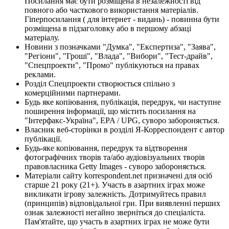
Посилання має бути розміщена в незалежності від
повного або часткового використання матеріалів.
Гіперпосилання ( для інтернет - видань) - повинна бути
розміщена в підзаголовку або в першому абзаці
матеріалу.
Новини з позначками "Думка", "Експертиза", "Заява",
"Регіони", "Гроші", "Влада", "Вибори", "Тест-драйв",
"Спецпроекти", "Промо" публікуються на правах
реклами.
Розділ Спецпроекти створюється спільно з
комерційними партнерами.
Будь яке копіювання, публікація, передрук, чи наступне
поширення інформації, що містить посилання на
"Інтерфакс-Україна", EPA / UPG, суворо забороняється.
Власник веб-сторінки в розділі Я-Корреспондент є автор
публікації.
Будь-яке копіювання, передрук та відтворення
фотографічних творів та/або аудіовізуальних творів
правовласника Getty Images - суворо забороняється.
Матеріали сайту korrespondent.net призначені для осіб
старше 21 року (21+). Участь в азартних іграх може
викликати ігрову залежність. Дотримуйтесь правил
(принципів) відповідальної гри. При виявленні перших
ознак залежності негайно зверніться до спеціаліста.
Пам'ятайте, що участь в азартних іграх не може бути