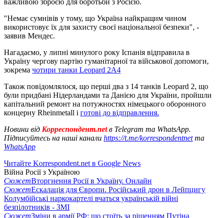
важливою зброєю для боротьби з Росією.
"Немає сумнівів у тому, що Україна найкращим чином
використовує їх для захисту своєї національної безпеки", -
заявив Мендес.
Нагадаємо, у липні минулого року Іспанія відправила в
Україну чергову партію гуманітарної та військової допомоги,
зокрема
чотири танки Leopard 2A4
Також повідомлялося, що перші два з 14 танків Leopard 2, що
були придбані Нідерландами та Данією для України, пройшли
капітальний ремонт на потужностях німецького оборонного
концерну Rheinmetall і
готові до відправлення.
Новини від
Корреспондент.net
в Telegram та WhatsApp.
Підписуйтесь на наші канали
https://t.me/korrespondentnet
та
WhatsApp
Читайте Korrespondent.net в Google News
Війна Росії з Україною
Сюжет
Вторгнення Росії в Україну. Онлайн
Сюжет
Ескалація для Європи. Російський дрон в Лейпцигу
Колумбійські наркокартелі вчаться українській війні
безпілотників - ЗМІ
Сюжет
Зміни в армії РФ: що стоїть за рішенням Путіна