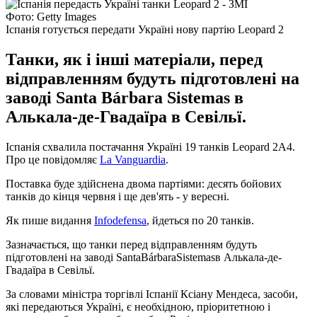
Фото: Getty Images
Іспанія готується передати Україні нову партію Leopard 2
Танки, як і інші матеріали, перед
відправленням будуть підготовлені на
заводі Santa Bárbara Sistemas в
Алькала-де-Гвадаїра в Севільї.
Іспанія схвалила постачання Україні 19 танків Leopard 2A4.
Про це повідомляє
La Vanguardia
.
Поставка буде здійснена двома партіями: десять бойових
танків до кінця червня і ще дев'ять - у вересні.
Як пише видання
Infodefensa
, йдеться по 20 танків.
Зазначається, що танки перед відправленням будуть
підготовлені на заводі SantaBárbaraSistemasв Алькала-де-
Гвадаїра в Севільї.
За словами міністра торгівлі Іспанії Ксіану Мендеса, засоби,
які передаються Україні, є необхідною, пріоритетною і