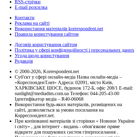
RSS-стрічки
E-mail розсилка
Контакти
Реклама на сайті
Використання матеріалів korrespondent.net
Правила користування сайтом
Договір користування сайтом
Політика у сфері конфіденційності і персональних даних
Угода щодо користування
Редакція
© 2000-2026, Korrespondent.net
Суб'єкт у сфері онлайн-медіа Назва онлайн-медіа –
«КореспонденТ.net» Адреса: 02091, місто Київ,
ХАРКІВСЬКЕ ШОСЕ, будинок 172-Б, офіс 208/1 E-mail:
sunlight@mediadim.com.ua
Телефон: 044-205-43-00
Ідентифікатор медіа – R40-06068
Використання будь-яких матеріалів, розміщених на
сайті, дозволяється за умови посилання на
Корреспондент.net.
При копіюванні матеріалів зі сторінки « Новини України
і світу» , для інтернет - видань - обов'язкове пряме
відкрите для пошукових систем гіперпосилання .