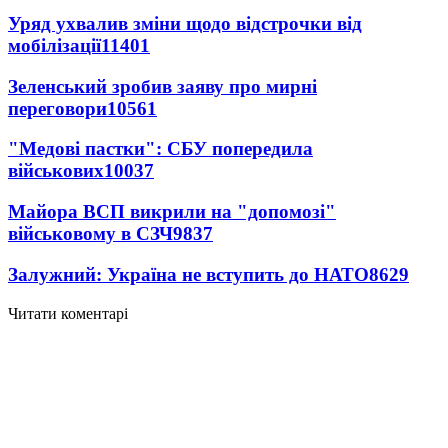
Уряд ухвалив зміни щодо відстрочки від
мобілізації
11401
Зеленський зробив заяву про мирні
переговори
10561
"Медові пастки": СБУ попередила
військових
10037
Майора ВСП викрили на "допомозі"
військовому в СЗЧ
9837
Залужний: Україна не вступить до НАТО
8629
Читати коментарі