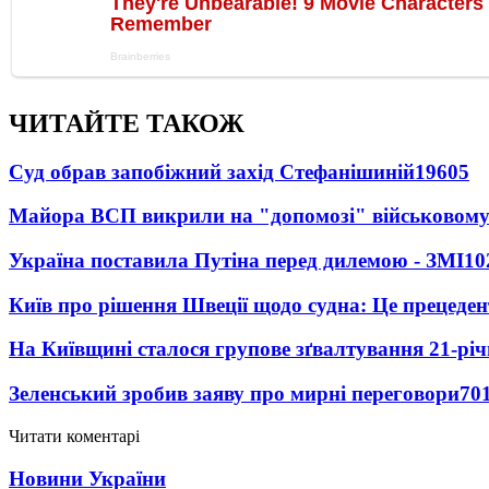
ЧИТАЙТЕ ТАКОЖ
Суд обрав запобіжний захід Стефанішиній
19605
Майора ВСП викрили на "допомозі" військовому
Україна поставила Путіна перед дилемою - ЗМІ
10
Київ про рішення Швеції щодо судна: Це прецеден
На Київщині сталося групове зґвалтування 21-річ
Зеленський зробив заяву про мирні переговори
70
Читати коментарі
Новини України