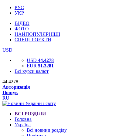
РУС
УКР
ВІДЕО
ФОТО
НАЙПОПУЛЯРНІШІ
СПЕЦПРОЕКТИ
USD
USD
44.4278
EUR
51.3281
Всі курси валют
44.4278
Авторизація
Пошук
RU
ВСІ РОЗДІЛИ
Головна
Україна
Всі новини розділу
Політика