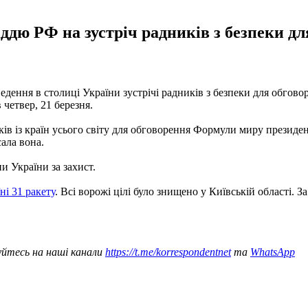
іддю РФ на зустріч радників з безпеки д
оведення в столиці України зустрічі радників з безпеки для обг
четвер, 21 березня.
ків із країн усього світу для обговорення Формули миру президе
ала вона.
 України за захист.
ні 31 ракету
. Всі ворожі цілі було знищено у Київській області. 
уйтесь на наші канали
https://t.me/korrespondentnet
та
WhatsApp