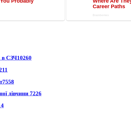
 в СЗЧ
10260
211
т
7558
ної дівчини
7226
14