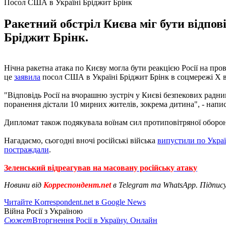
Посол США в Україні Бріджит Брінк
Ракетний обстріл Києва міг бути відпов
Бріджит Брінк.
Нічна ракетна атака по Києву могла бути реакцією Росії на пр
це
заявила
посол США в Україні Бріджит Брінк в соцмережі Х в 
"Відповідь Росії на вчорашню зустріч у Києві безпекових радни
поранення дістали 10 мирних жителів, зокрема дитина", - напис
Дипломат також подякувала воїнам сил протиповітряної оборони
Нагадаємо, сьогодні вночі російські війська
випустили по Украї
постраждали
.
Зеленський відреагував на масовану російську атаку
Новини від
Корреспондент.net
в Telegram та WhatsApp. Підпис
Читайте Korrespondent.net в Google News
Війна Росії з Україною
Сюжет
Вторгнення Росії в Україну. Онлайн