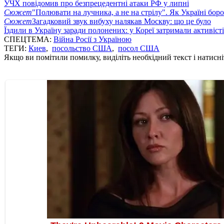
УЧХ повідомив про безпрецедентні атаки РФ у липні
Сюжет
"Полювати на лучника, а не на стрілу". Як Україні бор
Сюжет
Загадковий звук вибуху налякав Москву: що це було
Їздили в Україну заради полонених: у Кореї затримали активіст
СПЕЦТЕМА:
Війна Росії з Україною
ТЕГИ:
Киев
,
посольство США
,
посол США
Якщо ви помітили помилку, виділіть необхідний текст і натисніт