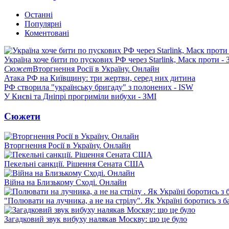
Останні
Популярні
Коментовані
Україна хоче бити по пускових РФ через Starlink, Маск проти - 
Сюжет
Вторгнення Росії в Україну. Онлайн
Атака РФ на Київщину: три жертви, серед них дитина
РФ створила "українську бригаду" з полонених - ISW
У Києві та Дніпрі прогриміли вибухи - ЗМІ
Сюжети
Вторгнення Росії в Україну. Онлайн
Пекельні санкції. Рішення Сената США
Війна на Близькому Сході. Онлайн
"Полювати на лучника, а не на стрілу". Як Україні боротись з 
Загадковий звук вибуху налякав Москву: що це було