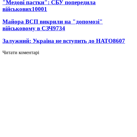
"Медові пастки": СБУ попередила
військових
10001
Майора ВСП викрили на "допомозі"
військовому в СЗЧ
9734
Залужний: Україна не вступить до НАТО
8607
Читати коментарі