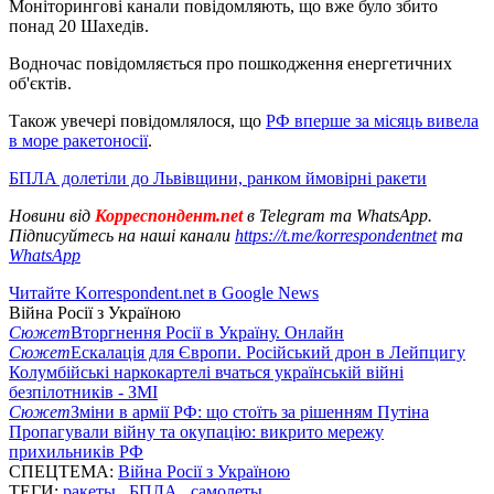
Моніторингові канали повідомляють, що вже було збито
понад 20 Шахедів.
Водночас повідомляється про пошкодження енергетичних
об'єктів.
Також увечері повідомлялося, що
РФ вперше за місяць вивела
в море ракетоносії
.
БПЛА долетіли до Львівщини, ранком ймовірні ракети
Новини від
Корреспондент.net
в Telegram та WhatsApp.
Підписуйтесь на наші канали
https://t.me/korrespondentnet
та
WhatsApp
Читайте Korrespondent.net в Google News
Війна Росії з Україною
Сюжет
Вторгнення Росії в Україну. Онлайн
Сюжет
Ескалація для Європи. Російський дрон в Лейпцигу
Колумбійські наркокартелі вчаться українській війні
безпілотників - ЗМІ
Сюжет
Зміни в армії РФ: що стоїть за рішенням Путіна
Пропагували війну та окупацію: викрито мережу
прихильників РФ
СПЕЦТЕМА:
Війна Росії з Україною
ТЕГИ:
ракеты
,
БПЛА
,
самолеты