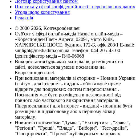
Договір користування сайтом
Політика у сфері конфіденційності і персональних даних
Угода щодо користування
Редакція
© 2000-2026, Korrespondent.net
Суб'єкт у сфері онлайн-медіа Назва онлайн-медіа –
«КореспонденТ.net» Адреса: 02091, місто Київ,
ХАРКІВСЬКЕ ШОСЕ, будинок 172-Б, офіс 208/1 E-mail:
sunlight@mediadim.com.ua
Телефон: 044-205-43-00
Ідентифікатор медіа – R40-06068
Використання будь-яких матеріалів, розміщених на
сайті, дозволяється за умови посилання на
Корреспондент.net.
При копіюванні матеріалів зі сторінки « Новини України
і світу» , для інтернет - видань - обов'язкове пряме
відкрите для пошукових систем гіперпосилання .
Посилання має бути розміщена в незалежності від
повного або часткового використання матеріалів.
Гіперпосилання ( для інтернет - видань) - повинна бути
розміщена в підзаголовку або в першому абзаці
матеріалу.
Новини з позначками "Думка", "Експертиза", "Заява",
"Регіони", "Гроші", "Влада", "Вибори", "Тест-драйв",
"Спецпроекти", "Промо" публікуються на правах