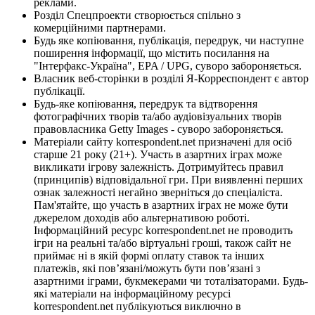
реклами.
Розділ Спецпроекти створюється спільно з
комерційними партнерами.
Будь яке копіювання, публікація, передрук, чи наступне
поширення інформації, що містить посилання на
"Інтерфакс-Україна", EPA / UPG, суворо забороняється.
Власник веб-сторінки в розділі Я-Корреспондент є автор
публікації.
Будь-яке копіювання, передрук та відтворення
фотографічних творів та/або аудіовізуальних творів
правовласника Getty Images - суворо забороняється.
Матеріали сайту korrespondent.net призначені для осіб
старше 21 року (21+). Участь в азартних іграх може
викликати ігрову залежність. Дотримуйтесь правил
(принципів) відповідальної гри. При виявленні перших
ознак залежності негайно зверніться до спеціаліста.
Пам'ятайте, що участь в азартних іграх не може бути
джерелом доходів або альтернативою роботі.
Інформаційний ресурс korrespondent.net не проводить
ігри на реальні та/або віртуальні гроші, також сайт не
приймає ні в якій формі оплату ставок та інших
платежів, які пов’язані/можуть бути пов’язані з
азартними іграми, букмекерами чи тоталізаторами. Будь-
які матеріали на інформаційному ресурсі
korrespondent.net публікуються виключно в