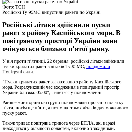
Фото: ТСН
Російські Ту-95МС випустили ракети по Україні
Російські літаки здійснили пуски
ракет з району Каспійського моря. В
повітряному просторі України вони
очікуються близько п'ятої ранку.
У ніч проти п’ятниці, 22 березня, російські літаки здійснили
пуски крилатих ракет з літаків Ту-95МС,
повідомили
Повітряні сили.
"Пуски крилатих ракет зафіксовано з району Каспійського
моря. Розрахунковий час входження в повітряний простір
України близько 05.00", - йдеться у повідомленні.
Раніше моніторингові групи повідомляли про зліт спочатку
п’яти, потім ще п’яти, а потім ще трьох літаків для можливого
пуску ракет.
Також триває повітряна тривога через БПЛА, які наразі
знаходяться у більшості областей, включно з західними.