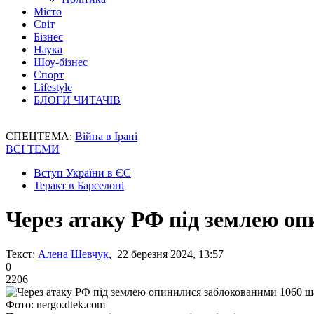
Місто
Світ
Бізнес
Наука
Шоу-бізнес
Спорт
Lifestyle
БЛОГИ ЧИТАЧІВ
СПЕЦТЕМА:
Війна в Ірані
ВСІ ТЕМИ
Вступ України в ЄС
Теракт в Барселоні
Через атаку РФ під землею о
Текст:
Алена Шевчук
, 22 березня 2024, 13:57
0
2206
Фото: nergo.dtek.com