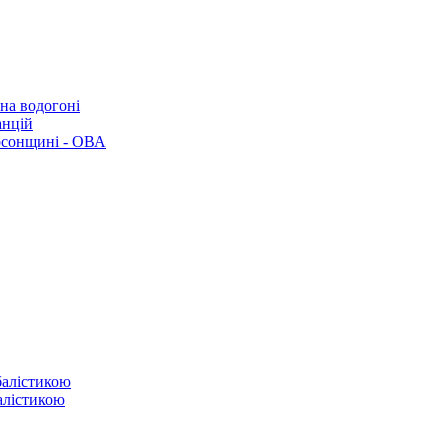
 на водогоні
анцій
рсонщині - ОВА
балістикою