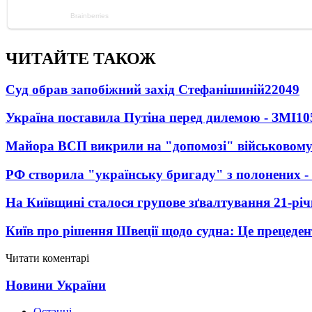
ЧИТАЙТЕ ТАКОЖ
Суд обрав запобіжний захід Стефанішиній
22049
Україна поставила Путіна перед дилемою - ЗМІ
10
Майора ВСП викрили на "допомозі" військовому
РФ створила "українську бригаду" з полонених -
На Київщині сталося групове зґвалтування 21-річ
Київ про рішення Швеції щодо судна: Це прецеден
Читати коментарі
Новини України
Останні