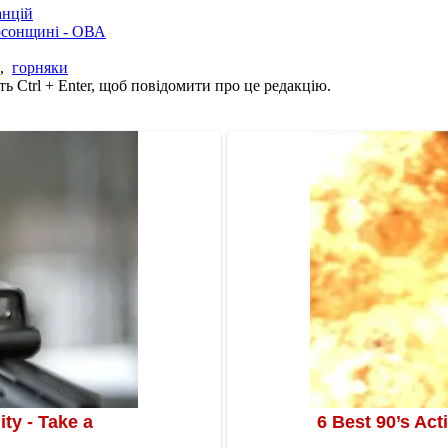
анцій
рсонщині - ОВА
,
горняки
ь Ctrl + Enter, щоб повідомити про це редакцію.