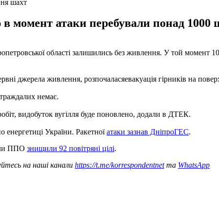
ння шахт
 в момент атаки перебували понад 1000 ш
ропетровської області залишились без живлення. У той момент 1
езервні джерела живлення, розпочаласяевакуація гірників на повер
страждалих немає.
обіт, видобуток вугілля буде поновлено, додали в ДТЕК.
о енергетиці України. Ракетної
атаки зазнав ДніпроГЕС
.
Сили ППО
знищили 92 повітряні цілі
.
уйтесь на наші канали
https://t.me/korrespondentnet
та
WhatsApp