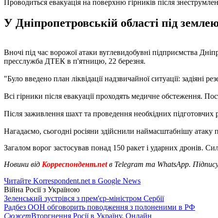
Проводиться евакуація на поверхню гірників після знеструмле
У Дніпропетровській області під землею
Вночі під час ворожої атаки вуглевидобувні підприємства Дніп
пресслужба ДТЕК в п'ятницю, 22 березня.
"Було введено план ліквідації надзвичайної ситуації: задіяні р
Всі гірники після евакуації проходять медичне обстеження. По
Після заживлення шахт та проведення необхідних підготовчих р
Нагадаємо, сьогодні росіяни здійснили наймасштабнішу атаку п
Загалом ворог застосував понад 150 ракет і ударних дронів. 
Новини від
Корреспондент.net
в Telegram та WhatsApp. Підпис
Читайте Korrespondent.net в Google News
Війна Росії з Україною
Зеленський зустрівся з прем'єр-міністром Сербії
Радбез ООН обговорить поводження з полоненими в РФ
Сюжет
Вторгнення Росії в Україну. Онлайн