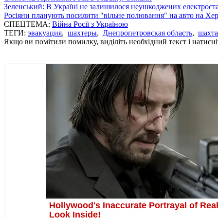
Зеленський: В Україні не залишилося неушкоджених електрост
Росіяни планують посилити "вільне полювання" на авто на Хе
СПЕЦТЕМА:
Війна Росії з Україною
ТЕГИ:
эвакуация
,
шахтеры
,
Днепропетровская область
,
шахта
Якщо ви помітили помилку, виділіть необхідний текст і натисніт