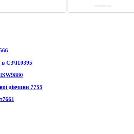
566
 в СЗЧ
10395
 ISW
9880
ної дівчини
7755
т
7661