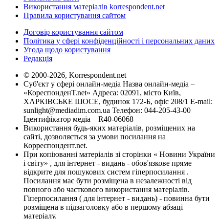
Використання матеріалів korrespondent.net
Правила користування сайтом
Договір користування сайтом
Політика у сфері конфіденційності і персональних даних
Угода щодо користування
Редакція
© 2000-2026, Korrespondent.net
Суб'єкт у сфері онлайн-медіа Назва онлайн-медіа –
«КореспонденТ.net» Адреса: 02091, місто Київ,
ХАРКІВСЬКЕ ШОСЕ, будинок 172-Б, офіс 208/1 E-mail:
sunlight@mediadim.com.ua
Телефон: 044-205-43-00
Ідентифікатор медіа – R40-06068
Використання будь-яких матеріалів, розміщених на
сайті, дозволяється за умови посилання на
Корреспондент.net.
При копіюванні матеріалів зі сторінки « Новини України
і світу» , для інтернет - видань - обов'язкове пряме
відкрите для пошукових систем гіперпосилання .
Посилання має бути розміщена в незалежності від
повного або часткового використання матеріалів.
Гіперпосилання ( для інтернет - видань) - повинна бути
розміщена в підзаголовку або в першому абзаці
матеріалу.