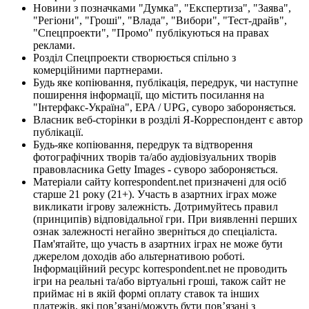
Новини з позначками "Думка", "Експертиза", "Заява",
"Регіони", "Гроші", "Влада", "Вибори", "Тест-драйв",
"Спецпроекти", "Промо" публікуються на правах
реклами.
Розділ Спецпроекти створюється спільно з
комерційними партнерами.
Будь яке копіювання, публікація, передрук, чи наступне
поширення інформації, що містить посилання на
"Інтерфакс-Україна", EPA / UPG, суворо забороняється.
Власник веб-сторінки в розділі Я-Корреспондент є автор
публікації.
Будь-яке копіювання, передрук та відтворення
фотографічних творів та/або аудіовізуальних творів
правовласника Getty Images - суворо забороняється.
Матеріали сайту korrespondent.net призначені для осіб
старше 21 року (21+). Участь в азартних іграх може
викликати ігрову залежність. Дотримуйтесь правил
(принципів) відповідальної гри. При виявленні перших
ознак залежності негайно зверніться до спеціаліста.
Пам'ятайте, що участь в азартних іграх не може бути
джерелом доходів або альтернативою роботі.
Інформаційний ресурс korrespondent.net не проводить
ігри на реальні та/або віртуальні гроші, також сайт не
приймає ні в якій формі оплату ставок та інших
платежів, які пов’язані/можуть бути пов’язані з