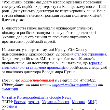
"Російський режим має довгу історію кривавих провокацій
спецслужб, подібних до теракту на Каширському шосе в 1999
році. Для путінської диктатури не існує червоних ліній. Вона
готова вбивати власних громадян заради політичних цілей", -
йдеться у заяві.
В міністерстві також закликали міжнародну спільноту
відкинути російські звинувачення у нібито причетності
України до цієї стрілянини та посилити підтримку у
протистоянні російській агресії.
Нагадаємо, у концертному залі Крокус Сіті Холл у
підмосковному Красногорську 22 березня
сталася стрілянина
.
За даними російських ЗМІ, загинуло близько 40 людей,
щонайменше 140 постраждали. У ГУР заявили, що
теракт є
спланованою та свідомою провокацією
російських спецслужб
за вказівкою диктатора Володимира Путіна.
Новини від
Корреспондент.net
в Telegram та WhatsApp.
Підписуйтесь на наші канали
https://t.me/korrespondentnet
та
WhatsApp
Читайте Korrespondent.net в Google News
ТЕГИ:
Россия
,
теракт
,
Украина-Россия
,
Москва
,
МИД
Украины