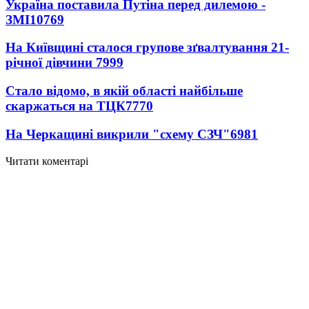
Україна поставила Путіна перед дилемою -
ЗМІ
10769
На Київщині сталося групове зґвалтування 21-
річної дівчини
7999
Стало відомо, в якій області найбільше
скаржаться на ТЦК
7770
На Черкащині викрили "схему СЗЧ"
6981
Читати коментарі