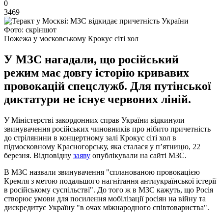
0
3469
Фото: скріншот
Пожежа у московському Крокус сіті хол
У МЗС нагадали, що російський
режим має довгу історію кривавих
провокацій спецслужб. Для путінської
диктатури не існує червоних ліній.
У Міністерстві закордонних справ України відкинули
звинувачення російських чиновників про нібито причетність
до стрілянини в концертному залі Крокус сіті хол в
підмосковному Красногорську, яка сталася у п’ятницю, 22
березня. Відповідну
заяву
опублікували на сайті МЗС.
В МЗС назвали звинувачення "спланованою провокацією
Кремля з метою подальшого нагнітання антиукраїнської істерії
в російському суспільстві". До того ж в МЗС кажуть, що Росія
створює умови для посилення мобілізації росіян на війну та
дискредитує Україну "в очах міжнародного співтовариства".