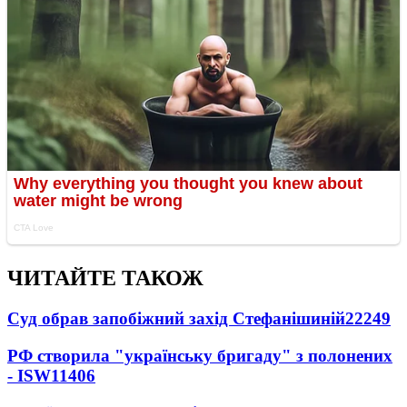
ЧИТАЙТЕ ТАКОЖ
Суд обрав запобіжний захід Стефанішиній
22249
РФ створила "українську бригаду" з полонених
- ISW
11406