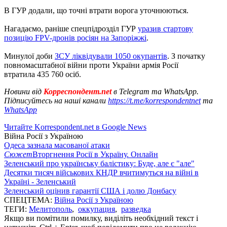
В ГУР додали, що точні втрати ворога уточнюються.
Нагадаємо, раніше спецпідрозділ ГУР
уразив стартову
позицію FPV-дронів росіян на Запоріжжі
.
Минулої доби
ЗСУ ліквідували 1050 окупантів
. З початку
повномасштабної війни проти України армія Росії
втратила 435 760 осіб.
Новини від
Корреспондент.net
в Telegram та WhatsApp.
Підписуйтесь на наші канали
https://t.me/korrespondentnet
та
WhatsApp
Читайте Korrespondent.net в Google News
Війна Росії з Україною
Одеса зазнала масованої атаки
Сюжет
Вторгнення Росії в Україну. Онлайн
Зеленський про українську балістику: Буде, але є "але"
Десятки тисяч військових КНДР вчитимуться на війні в
Україні - Зеленський
Зеленський оцінив гарантії США і долю Донбасу
СПЕЦТЕМА:
Війна Росії з Україною
ТЕГИ:
Мелитополь
,
оккупация
,
разведка
Якщо ви помітили помилку, виділіть необхідний текст і