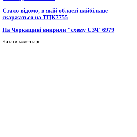
Стало відомо, в якій області найбільше
скаржаться на ТЦК
7755
На Черкащині викрили "схему СЗЧ"
6979
Читати коментарі