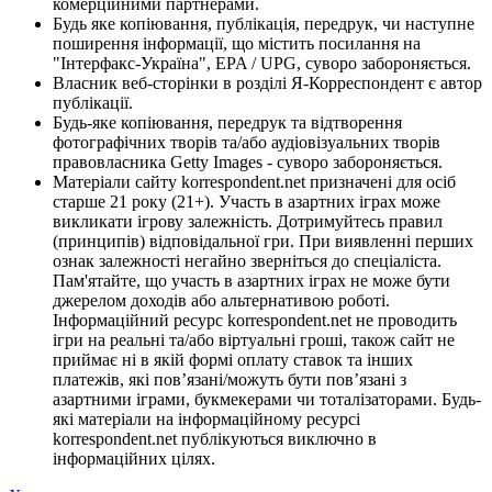
комерційними партнерами.
Будь яке копіювання, публікація, передрук, чи наступне
поширення інформації, що містить посилання на
"Інтерфакс-Україна", EPA / UPG, суворо забороняється.
Власник веб-сторінки в розділі Я-Корреспондент є автор
публікації.
Будь-яке копіювання, передрук та відтворення
фотографічних творів та/або аудіовізуальних творів
правовласника Getty Images - суворо забороняється.
Матеріали сайту korrespondent.net призначені для осіб
старше 21 року (21+). Участь в азартних іграх може
викликати ігрову залежність. Дотримуйтесь правил
(принципів) відповідальної гри. При виявленні перших
ознак залежності негайно зверніться до спеціаліста.
Пам'ятайте, що участь в азартних іграх не може бути
джерелом доходів або альтернативою роботі.
Інформаційний ресурс korrespondent.net не проводить
ігри на реальні та/або віртуальні гроші, також сайт не
приймає ні в якій формі оплату ставок та інших
платежів, які пов’язані/можуть бути пов’язані з
азартними іграми, букмекерами чи тоталізаторами. Будь-
які матеріали на інформаційному ресурсі
korrespondent.net публікуються виключно в
інформаційних цілях.