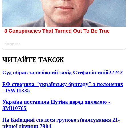
ЧИТАЙТЕ ТАКОЖ
Суд обрав запобіжний захід Стефанішиній
22242
РФ створила "українську бригаду" з полонених
- ISW
11335
Україна поставила Путіна перед дилемою -
ЗМІ
10765
На Київщині сталося групове зґвалтування 21-
річної дівчини
7984