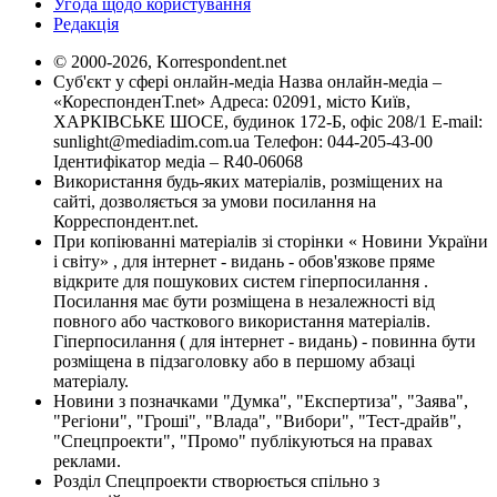
Угода щодо користування
Редакція
© 2000-2026, Korrespondent.net
Суб'єкт у сфері онлайн-медіа Назва онлайн-медіа –
«КореспонденТ.net» Адреса: 02091, місто Київ,
ХАРКІВСЬКЕ ШОСЕ, будинок 172-Б, офіс 208/1 E-mail:
sunlight@mediadim.com.ua
Телефон: 044-205-43-00
Ідентифікатор медіа – R40-06068
Використання будь-яких матеріалів, розміщених на
сайті, дозволяється за умови посилання на
Корреспондент.net.
При копіюванні матеріалів зі сторінки « Новини України
і світу» , для інтернет - видань - обов'язкове пряме
відкрите для пошукових систем гіперпосилання .
Посилання має бути розміщена в незалежності від
повного або часткового використання матеріалів.
Гіперпосилання ( для інтернет - видань) - повинна бути
розміщена в підзаголовку або в першому абзаці
матеріалу.
Новини з позначками "Думка", "Експертиза", "Заява",
"Регіони", "Гроші", "Влада", "Вибори", "Тест-драйв",
"Спецпроекти", "Промо" публікуються на правах
реклами.
Розділ Спецпроекти створюється спільно з