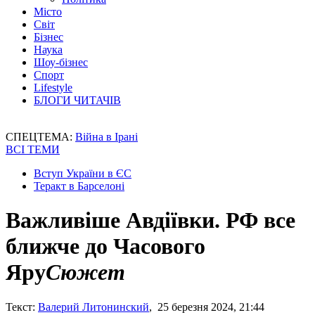
Місто
Світ
Бізнес
Наука
Шоу-бізнес
Спорт
Lifestyle
БЛОГИ ЧИТАЧІВ
СПЕЦТЕМА:
Війна в Ірані
ВСІ ТЕМИ
Вступ України в ЄС
Теракт в Барселоні
Важливіше Авдіївки. РФ все
ближче до Часового
Яру
Сюжет
Текст:
Валерий Литонинский
, 25 березня 2024, 21:44