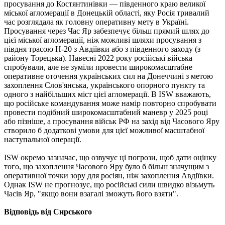
просування до Костянтинівки — південного краю великої
міської агломерації в Донецькій області, яку Росія тривалий
час розглядала як головну оперативну мету в Україні.
Просування через Час Яр забезпечує більш прямий шлях до
цієї міської агломерації, ніж можливі шляхи просування з
півдня трасою Н-20 з Авдіївки або з південного заходу (з
району Торецька). Навесні 2022 року російські війська
спробували, але не зуміли провести широкомасштабне
оперативне оточення українських сил на Донеччині з метою
захоплення Слов'янська, українського опорного пункту та
одного з найбільших міст цієї агломерації. В ISW вважають,
що російське командування може намір повторно спробувати
провести подібний широкомасштабний маневр у 2025 році
або пізніше, а просування військ РФ на захід від Часового Яру
створило б додаткові умови для цієї можливої масштабної
наступальної операції.
ISW окремо зазначає, що озвучує ці погрози, щоб дати оцінку
того, що захоплення Часового Яру було б більш значущим з
оперативної точки зору для росіян, ніж захоплення Авдіївки.
Однак ISW не прогнозує, що російські сили швидко візьмуть
Часів Яр, "якщо вони взагалі зможуть його взяти".
Відповідь від Сирського