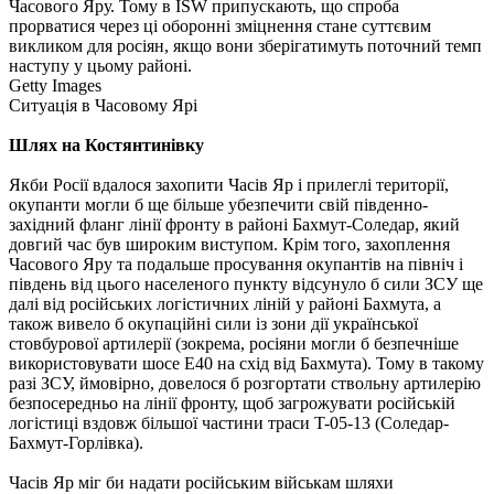
Часового Яру. Тому в ISW припускають, що спроба
прорватися через ці оборонні зміцнення стане суттєвим
викликом для росіян, якщо вони зберігатимуть поточний темп
наступу у цьому районі.
Getty Images
Ситуація в Часовому Ярі
Шлях на Костянтинівку
Якби Росії вдалося захопити Часів Яр і прилеглі території,
окупанти могли б ще більше убезпечити свій південно-
західний фланг лінії фронту в районі Бахмут-Соледар, який
довгий час був широким виступом. Крім того, захоплення
Часового Яру та подальше просування окупантів на північ і
південь від цього населеного пункту відсунуло б сили ЗСУ ще
далі від російських логістичних ліній у районі Бахмута, а
також вивело б окупаційні сили із зони дії української
стовбурової артилерії (зокрема, росіяни могли б безпечніше
використовувати шосе E40 на схід від Бахмута). Тому в такому
разі ЗСУ, ймовірно, довелося б розгортати ствольну артилерію
безпосередньо на лінії фронту, щоб загрожувати російській
логістиці вздовж більшої частини траси T-05-13 (Соледар-
Бахмут-Горлівка).
Часів Яр міг би надати російським військам шляхи