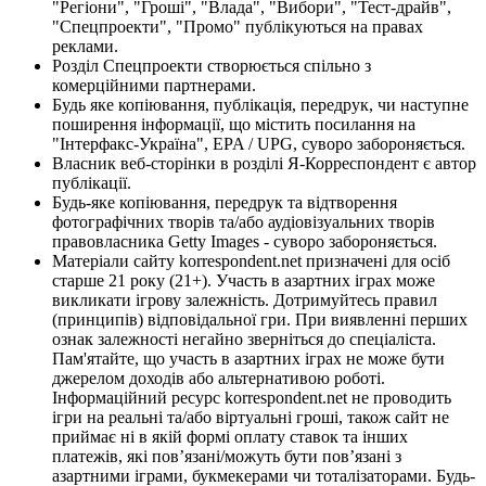
"Регіони", "Гроші", "Влада", "Вибори", "Тест-драйв",
"Спецпроекти", "Промо" публікуються на правах
реклами.
Розділ Спецпроекти створюється спільно з
комерційними партнерами.
Будь яке копіювання, публікація, передрук, чи наступне
поширення інформації, що містить посилання на
"Інтерфакс-Україна", EPA / UPG, суворо забороняється.
Власник веб-сторінки в розділі Я-Корреспондент є автор
публікації.
Будь-яке копіювання, передрук та відтворення
фотографічних творів та/або аудіовізуальних творів
правовласника Getty Images - суворо забороняється.
Матеріали сайту korrespondent.net призначені для осіб
старше 21 року (21+). Участь в азартних іграх може
викликати ігрову залежність. Дотримуйтесь правил
(принципів) відповідальної гри. При виявленні перших
ознак залежності негайно зверніться до спеціаліста.
Пам'ятайте, що участь в азартних іграх не може бути
джерелом доходів або альтернативою роботі.
Інформаційний ресурс korrespondent.net не проводить
ігри на реальні та/або віртуальні гроші, також сайт не
приймає ні в якій формі оплату ставок та інших
платежів, які пов’язані/можуть бути пов’язані з
азартними іграми, букмекерами чи тоталізаторами. Будь-