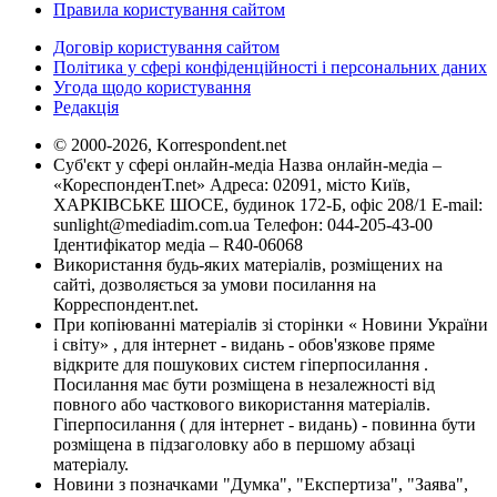
Правила користування сайтом
Договір користування сайтом
Політика у сфері конфіденційності і персональних даних
Угода щодо користування
Редакція
© 2000-2026, Korrespondent.net
Суб'єкт у сфері онлайн-медіа Назва онлайн-медіа –
«КореспонденТ.net» Адреса: 02091, місто Київ,
ХАРКІВСЬКЕ ШОСЕ, будинок 172-Б, офіс 208/1 E-mail:
sunlight@mediadim.com.ua
Телефон: 044-205-43-00
Ідентифікатор медіа – R40-06068
Використання будь-яких матеріалів, розміщених на
сайті, дозволяється за умови посилання на
Корреспондент.net.
При копіюванні матеріалів зі сторінки « Новини України
і світу» , для інтернет - видань - обов'язкове пряме
відкрите для пошукових систем гіперпосилання .
Посилання має бути розміщена в незалежності від
повного або часткового використання матеріалів.
Гіперпосилання ( для інтернет - видань) - повинна бути
розміщена в підзаголовку або в першому абзаці
матеріалу.
Новини з позначками "Думка", "Експертиза", "Заява",