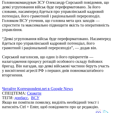
Головнокомандувач ЗСУ Олександр Сирський повідомив, що
деякі угруповання військ буде переформатовано. За його
словами, насамперед йдеться про управлінський кадровий
потенціал, його грамотний і раціональний перерозподіл.
Головком ВСУ уточнив, що головна мета цих заходів —
спростити та максимально підвищити якість та оперативність
управління.
“Деякі угруповання військ буде переформатовано. Насамперед
йдеться про управлінський кадровий потенціал, його
грамотний і раціональний перерозподіл”, — додав він.
Сирський наголосив, що один із його пріоритетів —
налагодження процесу ротацій особового складу бойових
бригад. Він нагадав, що деякі військові частини беруть участь
у висвітленні агресії РФ з перших днів повномасштабного
вторгнення.
Читайте Korrespondent.net в Google News
СПЕЦТЕМА:
Сюжети
ТЕГИ:
донбасс
,
ВСУ
Якщо ви помітили помилку, виділіть необхідний текст і
натисніть Ctrl + Enter, щоб повідомити про це редакцію.