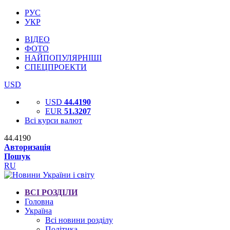
РУС
УКР
ВІДЕО
ФОТО
НАЙПОПУЛЯРНІШІ
СПЕЦПРОЕКТИ
USD
USD
44.4190
EUR
51.3207
Всі курси валют
44.4190
Авторизація
Пошук
RU
ВСІ РОЗДІЛИ
Головна
Україна
Всі новини розділу
Політика