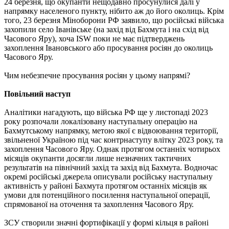
24 березня, що окупанти нещодавно просунулися далі у
напрямку населеного пункту, нібито аж до його околиць. Крім
того, 23 березня Міноборони РФ заявило, що російські війська
захопили село Іванівське (на захід від Бахмута і на схід від
Часового Яру), хоча ISW поки не має підтверджень
захоплення Івановського або просування росіян до околиць
Часового Яру.
Чим небезпечне просування росіян у цьому напрямі?
Повільний наступ
Аналітики нагадують, що війська РФ ще у листопаді 2023
року розпочали локалізовану наступальну операцію на
Бахмутському напрямку, метою якої є відвоювання території,
звільненої Україною під час контрнаступу влітку 2023 року, та
захоплення Часового Яру. Однак протягом останніх чотирьох
місяців окупанти досягли лише незначних тактичних
результатів на північний захід та захід від Бахмута. Водночас
окремі російські джерела описували російську наступальну
активність у районі Бахмута протягом останніх місяців як
умови для потенційного посилення наступальної операції,
спрямованої на оточення та захоплення Часового Яру.
ЗСУ створили значні фортифікації у формі кільця в районі