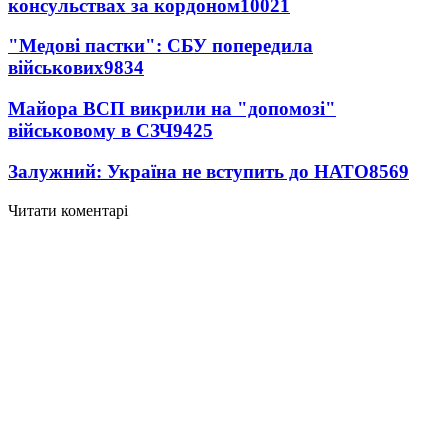
консульствах за кордоном
10021
"Медові пастки": СБУ попередила
військових
9834
Майора ВСП викрили на "допомозі"
військовому в СЗЧ
9425
Залужний: Україна не вступить до НАТО
8569
Читати коментарі