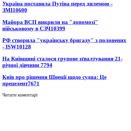
Україна поставила Путіна перед дилемою -
ЗМІ
10600
Майора ВСП викрили на "допомозі"
військовому в СЗЧ
10399
РФ створила "українську бригаду" з полонених
- ISW
10128
На Київщині сталося групове зґвалтування 21-
річної дівчини
7794
Київ про рішення Швеції щодо судна: Це
прецедент
7671
Читати коментарі