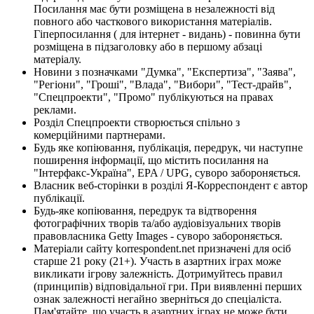
Посилання має бути розміщена в незалежності від
повного або часткового використання матеріалів.
Гіперпосилання ( для інтернет - видань) - повинна бути
розміщена в підзаголовку або в першому абзаці
матеріалу.
Новини з позначками "Думка", "Експертиза", "Заява",
"Регіони", "Гроші", "Влада", "Вибори", "Тест-драйв",
"Спецпроекти", "Промо" публікуються на правах
реклами.
Розділ Спецпроекти створюється спільно з
комерційними партнерами.
Будь яке копіювання, публікація, передрук, чи наступне
поширення інформації, що містить посилання на
"Інтерфакс-Україна", EPA / UPG, суворо забороняється.
Власник веб-сторінки в розділі Я-Корреспондент є автор
публікації.
Будь-яке копіювання, передрук та відтворення
фотографічних творів та/або аудіовізуальних творів
правовласника Getty Images - суворо забороняється.
Матеріали сайту korrespondent.net призначені для осіб
старше 21 року (21+). Участь в азартних іграх може
викликати ігрову залежність. Дотримуйтесь правил
(принципів) відповідальної гри. При виявленні перших
ознак залежності негайно зверніться до спеціаліста.
Пам'ятайте, що участь в азартних іграх не може бути