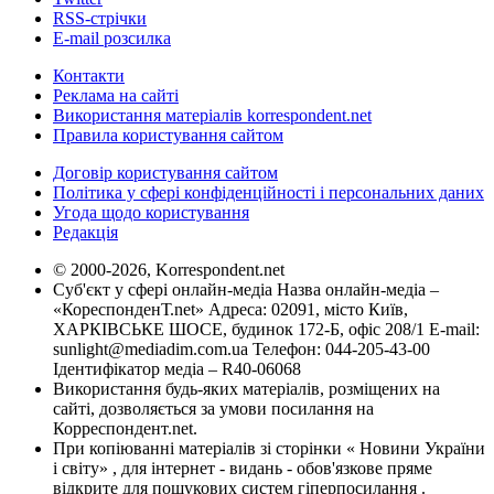
RSS-стрічки
E-mail розсилка
Контакти
Реклама на сайті
Використання матеріалів korrespondent.net
Правила користування сайтом
Договір користування сайтом
Політика у сфері конфіденційності і персональних даних
Угода щодо користування
Редакція
© 2000-2026, Korrespondent.net
Суб'єкт у сфері онлайн-медіа Назва онлайн-медіа –
«КореспонденТ.net» Адреса: 02091, місто Київ,
ХАРКІВСЬКЕ ШОСЕ, будинок 172-Б, офіс 208/1 E-mail:
sunlight@mediadim.com.ua
Телефон: 044-205-43-00
Ідентифікатор медіа – R40-06068
Використання будь-яких матеріалів, розміщених на
сайті, дозволяється за умови посилання на
Корреспондент.net.
При копіюванні матеріалів зі сторінки « Новини України
і світу» , для інтернет - видань - обов'язкове пряме
відкрите для пошукових систем гіперпосилання .