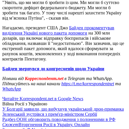
"Уявіть, що ми могли б зробити із цим. Ми могли б суттєво
скоротити дефіцит федерального бюджету. Ми могли б
зробити так багато. У тому числі нарешті захистити Україну
від м’ясника Путіна", - сказав він.
Нагадаємо, президент США Джо
Байден прокоментував
виділення Україні нового пакета допомоги
на 300 млн
доларів, що включає відправку боєприпасів і військове
обладнання, назвавши її "недостатньою". Він зазначив, що це
екстрений пакет допомоги, який вдалося сформувати за
рахунок коштів, зекономлених у ході виконання попередніх
контрактів Пентагону.
Байден звернувся до конгресменів щодо України
Новини від
Корреспондент.net
в Telegram та WhatsApp.
Підписуйтесь на наші канали
https://t.me/korrespondentnet
та
WhatsApp
Читайте Korrespondent.net в Google News
Війна Росії з Україною
У Болгарії заявили, що вибухнув український дрон-приманка
Зеленський зустрівся з прем'єр-міністром Сербії
Радбез ООН обговорить поводження з полоненими в РФ
Сюжет
Вторгнення Росії в Україну. Онлайн