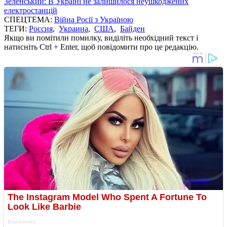
Зеленський: В Україні не залишилося неушкоджених
електростанцій
СПЕЦТЕМА:
Війна Росії з Україною
ТЕГИ:
Россия
,
Украина
,
США
,
Байден
Якщо ви помітили помилку, виділіть необхідний текст і
натисніть Ctrl + Enter, щоб повідомити про це редакцію.