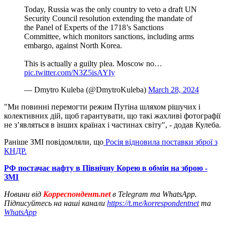
Today, Russia was the only country to veto a draft UN
Security Council resolution extending the mandate of
the Panel of Experts of the 1718’s Sanctions
Committee, which monitors sanctions, including arms
embargo, against North Korea.
This is actually a guilty plea. Moscow no…
pic.twitter.com/N3Z5isAYIy
— Dmytro Kuleba (@DmytroKuleba)
March 28, 2024
"Ми повинні перемогти режим Путіна шляхом рішучих і
колективних дій, щоб гарантувати, що такі жахливі фотографії
не з’являться в інших країнах і частинах світу", - додав Кулеба.
Раніше ЗМІ повідомляли, що
Росія відновила поставки зброї з
КНДР.
РФ постачає нафту в Північну Корею в обмін на зброю -
ЗМІ
Новини від
Корреспондент.net
в Telegram та WhatsApp.
Підписуйтесь на наші канали
https://t.me/korrespondentnet
та
WhatsApp