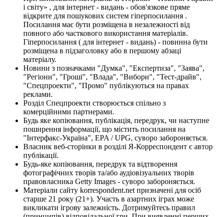
і світу» , для інтернет - видань - обов'язкове пряме
відкрите для пошукових систем гіперпосилання .
Посилання має бути розміщена в незалежності від
повного або часткового використання матеріалів.
Гіперпосилання ( для інтернет - видань) - повинна бути
розміщена в підзаголовку або в першому абзаці
матеріалу.
Новини з позначками "Думка", "Експертиза", "Заява",
"Регіони", "Гроші", "Влада", "Вибори", "Тест-драйв",
"Спецпроекти", "Промо" публікуються на правах
реклами.
Розділ Спецпроекти створюється спільно з
комерційними партнерами.
Будь яке копіювання, публікація, передрук, чи наступне
поширення інформації, що містить посилання на
"Інтерфакс-Україна", EPA / UPG, суворо забороняється.
Власник веб-сторінки в розділі Я-Корреспондент є автор
публікації.
Будь-яке копіювання, передрук та відтворення
фотографічних творів та/або аудіовізуальних творів
правовласника Getty Images - суворо забороняється.
Матеріали сайту korrespondent.net призначені для осіб
старше 21 року (21+). Участь в азартних іграх може
викликати ігрову залежність. Дотримуйтесь правил
(принципів) відповідальної гри. При виявленні перших