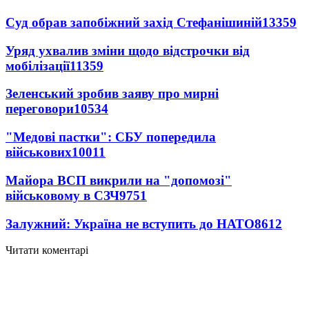
Суд обрав запобіжний захід Стефанішиній
13359
Уряд ухвалив зміни щодо відстрочки від
мобілізації
11359
Зеленський зробив заяву про мирні
переговори
10534
"Медові пастки": СБУ попередила
військових
10011
Майора ВСП викрили на "допомозі"
військовому в СЗЧ
9751
Залужний: Україна не вступить до НАТО
8612
Читати коментарі