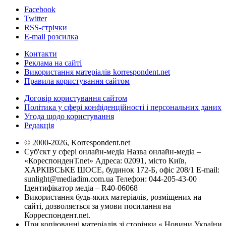
Facebook
Twitter
RSS-стрічки
E-mail розсилка
Контакти
Реклама на сайті
Використання матеріалів korrespondent.net
Правила користування сайтом
Договір користування сайтом
Політика у сфері конфіденційності і персональних даних
Угода щодо користування
Редакція
© 2000-2026, Korrespondent.net
Суб'єкт у сфері онлайн-медіа Назва онлайн-медіа –
«КореспонденТ.net» Адреса: 02091, місто Київ,
ХАРКІВСЬКЕ ШОСЕ, будинок 172-Б, офіс 208/1 E-mail:
sunlight@mediadim.com.ua
Телефон: 044-205-43-00
Ідентифікатор медіа – R40-06068
Використання будь-яких матеріалів, розміщених на
сайті, дозволяється за умови посилання на
Корреспондент.net.
При копіюванні матеріалів зі сторінки « Новини України