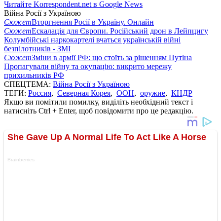
Читайте Korrespondent.net в Google News
Війна Росії з Україною
Сюжет
Вторгнення Росії в Україну. Онлайн
Сюжет
Ескалація для Європи. Російський дрон в Лейпцигу
Колумбійські наркокартелі вчаться українській війні
безпілотників - ЗМІ
Сюжет
Зміни в армії РФ: що стоїть за рішенням Путіна
Пропагували війну та окупацію: викрито мережу
прихильників РФ
СПЕЦТЕМА:
Війна Росії з Україною
ТЕГИ:
Россия
,
Северная Корея
,
ООН
,
оружие
,
КНДР
Якщо ви помітили помилку, виділіть необхідний текст і
натисніть Ctrl + Enter, щоб повідомити про це редакцію.