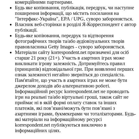
комерційними партнерами.
Будь яке копіювання, публікація, передрук, чи наступне
поширення інформації, що містить посилання на
"Інтерфакс-Україна", EPA / UPG, суворо забороняється.
Власник веб-сторінки в розділі Я-Корреспондент є автор
публікації.
Будь-яке копіювання, передрук та відтворення
фотографічних творів та/або аудіовізуальних творів
правовласника Getty Images - суворо забороняється.
Матеріали сайту korrespondent.net призначені для осіб
старше 21 року (21+). Участь в азартних іграх може
викликати ігрову залежність. Дотримуйтесь правил
(принципів) відповідальної гри. При виявленні перших
ознак залежності негайно зверніться до спеціаліста.
Пам'ятайте, що участь в азартних іграх не може бути
джерелом доходів або альтернативою роботі.
Інформаційний ресурс korrespondent.net не проводить
ігри на реальні та/або віртуальні гроші, також сайт не
приймає ні в якій формі оплату ставок та інших
платежів, які пов’язані/можуть бути пов’язані з
азартними іграми, букмекерами чи тоталізаторами. Будь-
які матеріали на інформаційному ресурсі
korrespondent.net публікуються виключно в
інформаційних цілях.