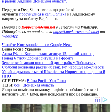
в районі Авдіївки Донецької області".
Перед тим DeepStateзаявили, що російські
окупанти
просунулися в селі Орлівка
на Авдіївському
напрямку та поблизу Вербового.
Новини від
Корреспондент.net
в Telegram та WhatsApp.
Підписуйтесь на наші канали
https://t.me/korrespondentnet
та
WhatsApp
Читайте Korrespondent.net в Google News
Війна Росії з Україною
Атака РФ на Криворіжжя: загинув 15-річний хлопець
Понад 6 тисяч дронів: ситуація на фронті
Зеленський заявив про новий дипстрайк у Тобольську
Сюжет
Посилення ракетних атак. РФ нарощує можливості
Україна домовляється зі Швецією та Норвегією про дрони й
ППО
СПЕЦТЕМА:
Війна Росії з Україною
ТЕГИ:
бой
,
Донецкая область
Якщо ви помітили помилку, виділіть необхідний текст і
натисніть Ctrl + Enter, щоб повідомити про це редакцію.