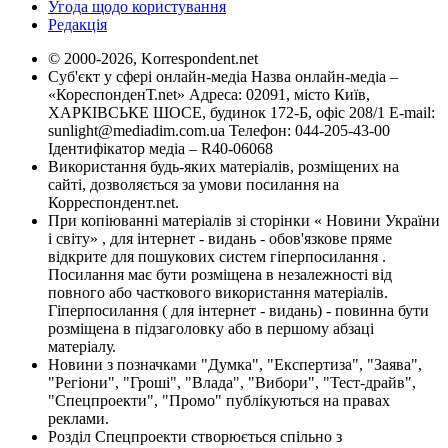
Угода щодо користування
Редакція
© 2000-2026, Korrespondent.net
Суб'єкт у сфері онлайн-медіа Назва онлайн-медіа –
«КореспонденТ.net» Адреса: 02091, місто Київ,
ХАРКІВСЬКЕ ШОСЕ, будинок 172-Б, офіс 208/1 E-mail:
sunlight@mediadim.com.ua
Телефон: 044-205-43-00
Ідентифікатор медіа – R40-06068
Використання будь-яких матеріалів, розміщених на
сайті, дозволяється за умови посилання на
Корреспондент.net.
При копіюванні матеріалів зі сторінки « Новини України
і світу» , для інтернет - видань - обов'язкове пряме
відкрите для пошукових систем гіперпосилання .
Посилання має бути розміщена в незалежності від
повного або часткового використання матеріалів.
Гіперпосилання ( для інтернет - видань) - повинна бути
розміщена в підзаголовку або в першому абзаці
матеріалу.
Новини з позначками "Думка", "Експертиза", "Заява",
"Регіони", "Гроші", "Влада", "Вибори", "Тест-драйв",
"Спецпроекти", "Промо" публікуються на правах
реклами.
Розділ Спецпроекти створюється спільно з