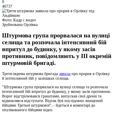
0
40737
Фото: Кадр с видео
Зруйнована Орлівка
Штурмова група прорвалася на вулиці
селища та розпочала інтенсивний бій
впритул до будинку, у якому засів
противник, повідомляють у ІІІ окремій
штурмовій бригаді.
Третя окрема штурмова бригада
зявила
про прорив в Орлівку
й інтенсивний бій у залишках селища.
"Штурмова група прорвалася на вулиці селища та розпочала
інтенсивний бій впритул до будинку, у якому засів противник.
Ворог відстрілювався гранатами, випускав свої дрони та
відмовлявся відступати. Відтак був послідовно знищений
бійцями Третьої штурмової", - йдеться в коментарі до
опулікованого бійцями відео.