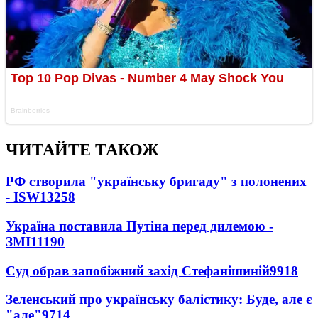
ЧИТАЙТЕ ТАКОЖ
РФ створила "українську бригаду" з полонених
- ISW
13258
Україна поставила Путіна перед дилемою -
ЗМІ
11190
Суд обрав запобіжний захід Стефанішиній
9918
Зеленський про українську балістику: Буде, але є
"але"
9714