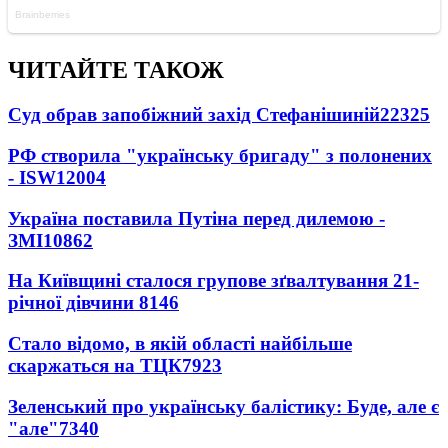
ЧИТАЙТЕ ТАКОЖ
Суд обрав запобіжний захід Стефанішиній
22325
РФ створила "українську бригаду" з полонених
- ISW
12004
Україна поставила Путіна перед дилемою -
ЗМІ
10862
На Київщині сталося групове зґвалтування 21-
річної дівчини
8146
Стало відомо, в якій області найбільше
скаржаться на ТЦК
7923
Зеленський про українську балістику: Буде, але є
"але"
7340