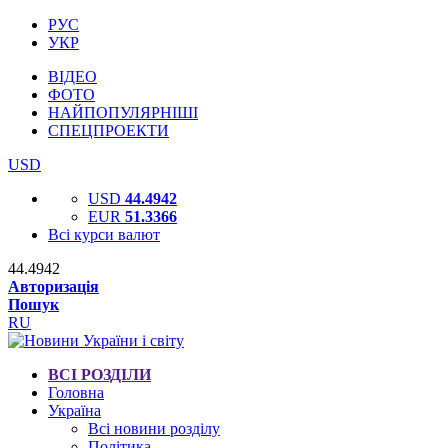
РУС
УКР
ВІДЕО
ФОТО
НАЙПОПУЛЯРНІШІ
СПЕЦПРОЕКТИ
USD
USD
44.4942
EUR
51.3366
Всі курси валют
44.4942
Авторизація
Пошук
RU
ВСІ РОЗДІЛИ
Головна
Україна
Всі новини розділу
Політика