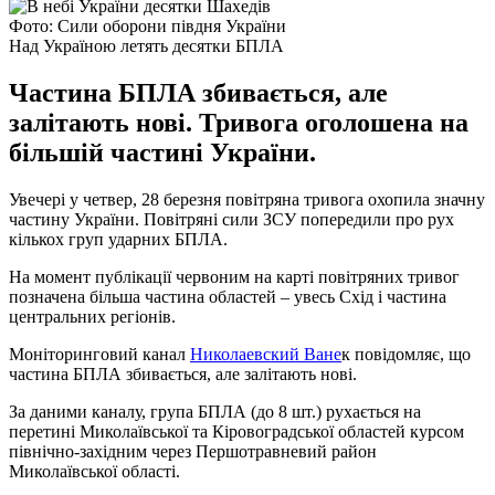
Фото: Сили оборони півдня України
Над Україною летять десятки БПЛА
Частина БПЛА збивається, але
залітають нові. Тривога оголошена на
більшій частині України.
Увечері у четвер, 28 березня повітряна тривога охопила значну
частину України. Повітряні сили ЗСУ попередили про рух
кількох груп ударних БПЛА.
На момент публікації червоним на карті повітряних тривог
позначена більша частина областей – увесь Схід і частина
центральних регіонів.
Моніторинговий канал
Николаевский Ване
к повідомляє, що
частина БПЛА збивається, але залітають нові.
За даними каналу, група БПЛА (до 8 шт.) рухається на
перетині Миколаївської та Кіровоградської областей курсом
північно-західним через Першотравневий район
Миколаївської області.