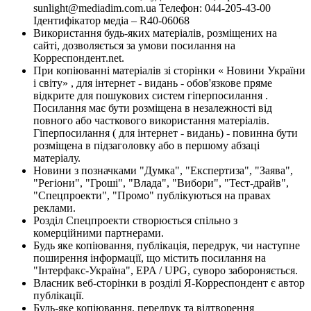
sunlight@mediadim.com.ua
Телефон: 044-205-43-00
Ідентифікатор медіа – R40-06068
Використання будь-яких матеріалів, розміщених на
сайті, дозволяється за умови посилання на
Корреспондент.net.
При копіюванні матеріалів зі сторінки « Новини України
і світу» , для інтернет - видань - обов'язкове пряме
відкрите для пошукових систем гіперпосилання .
Посилання має бути розміщена в незалежності від
повного або часткового використання матеріалів.
Гіперпосилання ( для інтернет - видань) - повинна бути
розміщена в підзаголовку або в першому абзаці
матеріалу.
Новини з позначками "Думка", "Експертиза", "Заява",
"Регіони", "Гроші", "Влада", "Вибори", "Тест-драйв",
"Спецпроекти", "Промо" публікуються на правах
реклами.
Розділ Спецпроекти створюється спільно з
комерційними партнерами.
Будь яке копіювання, публікація, передрук, чи наступне
поширення інформації, що містить посилання на
"Інтерфакс-Україна", EPA / UPG, суворо забороняється.
Власник веб-сторінки в розділі Я-Корреспондент є автор
публікації.
Будь-яке копіювання, передрук та відтворення