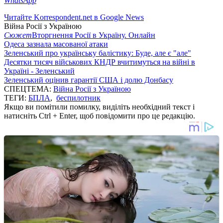
WhatsApp
Читайте Korrespondent.net в Google News
Війна Росії з Україною
Сюжет
Вторгнення Росії в Україну. Онлайн
Одеса зазнала масованої атаки
Зеленський про українську балістику: Буде, але є "але"
Десятки тисяч військових КНДР вчитимуться на війні в
Україні - Зеленський
Зеленський оцінив гарантії США і долю Донбасу
СПЕЦТЕМА:
Війна Росії з Україною
ТЕГИ:
БПЛА
,
беспилотник
Якщо ви помітили помилку, виділіть необхідний текст і
натисніть Ctrl + Enter, щоб повідомити про це редакцію.