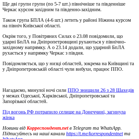
Ще дві групи групи (по 5-7 шт.) північніше та південніше
Черкас курсом західним та південно-західним.
Також група БПЛА (4-6 шт.) летить у районі Ніжина курсом
на північ Київської області.
Окрім того, у Повітряних Силах о 23.08 повідомили, що
ударні БпЛА на Дніпропетровщині рухаються у північно-
західному напрямку. А о 23.14 додали, що ударний БпЛА
рухається у напрямку Черкас з півдня.
Повідомляється, що у низці областей, зокрема на Київщині та
у Дніпропетровській області чули вибухи, працює ППО.
Нагадаємо, минулої ночі сили
ППО знищили 26 з 28 Шахедів
у межах Одеської, Харківської, Дніпропетровської та
Запорізької областей.
Під вогонь РФ потрапило селище на Донеччині, загинула
жінка
Новини від
Корреспондент.net
в Telegram та WhatsApp.
Підписуйтесь на наші канали
https://t.me/korrespondentnet
та