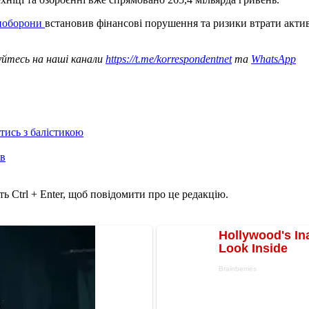
іноборони
встановив фінансові порушення та ризики втрати актив
уйтесь на наші канали
https://t.me/korrespondentnet
та
WhatsApp
отись з балістикою
ів
ь Ctrl + Enter, щоб повідомити про це редакцію.