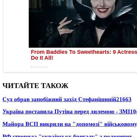
ЧИТАЙТЕ ТАКОЖ
Суд обрав запобіжний захід Стефанішиній
21663
Україна поставила Путіна перед дилемою - ЗМІ
10
Майора ВСП викрили на "допомозі" військовому
РФ створила "українську бригаду" з полонених -