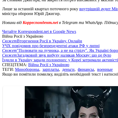
Лише за останній квартал поточного року
внутрішній аудит М
міністра оборони Юрій Джигир.
Новини від
Корреспондент.net
в Telegram та WhatsApp. Підпис
Читайте Korrespondent.net в Google News
Війна Росії з Україною
Сюжет
Вторгнення Росії в Україну. Онлайн
УЧХ повідомив про безпрецедентні атаки РФ у липні
Сюжет
"Полювати на лучника, а не на стрілу". Як Україні бор
Сюжет
Загадковий звук вибуху налякав Москву: що це було
Їздили в Україну заради полонених: у Кореї затримали активіст
СПЕЦТЕМА:
Війна Росії з Україною
ТЕГИ:
Минобороны
,
зарплаты
,
деньги
,
финансы
,
военные
Якщо ви помітили помилку, виділіть необхідний текст і натисніт