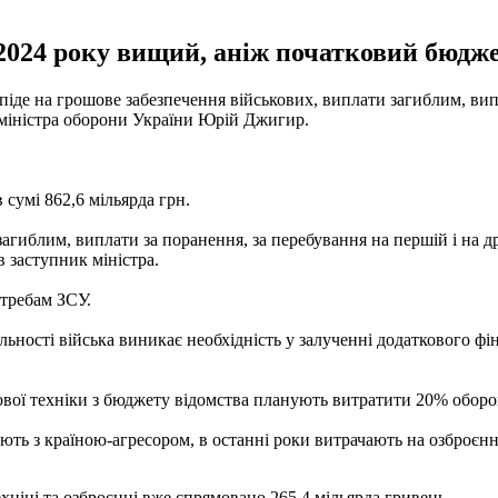
024 року вищий, аніж початковий бюджет
іде на грошове забезпечення військових, виплати загиблим, вип
міністра оборони України Юрій Джигир.
 сумі 862,6 мільярда грн.
гиблим, виплати за поранення, за перебування на першій і на дру
в заступник міністра.
потребам ЗСУ.
ьності війська виникає необхідність у залученні додаткового фіна
кової техніки з бюджету відомства планують витратити 20% обор
ують з країною-агресором, в останні роки витрачають на озброєнн
ехніці та озброєнні вже спрямовано 265,4 мільярда гривень.