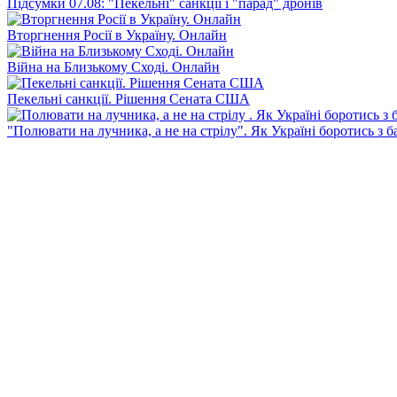
Підсумки 07.08: "Пекельні" санкції і "парад" дронів
Вторгнення Росії в Україну. Онлайн
Війна на Близькому Сході. Онлайн
Пекельні санкції. Рішення Сената США
"Полювати на лучника, а не на стрілу". Як Україні боротись з 