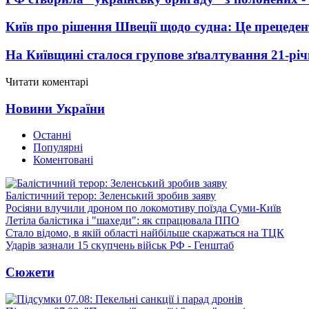
Київ про рішення Швеції щодо судна: Це прецеден
На Київщині сталося групове зґвалтування 21-річ
Читати коментарі
Новини України
Останні
Популярні
Коментовані
Балістичний терор: Зеленський зробив заяву
Росіяни влучили дроном по локомотиву поїзда Суми-Київ
Летіла балістика і "шахеди": як спрацювала ППО
Стало відомо, в якій області найбільше скаржаться на ТЦК
Ударів зазнали 15 скупчень військ РФ - Генштаб
Сюжети