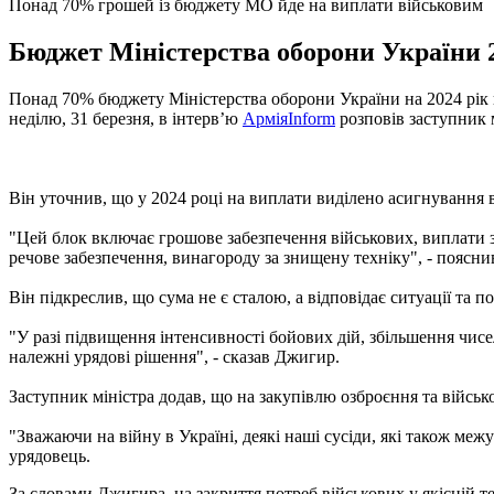
Понад 70% грошей із бюджету МО йде на виплати військовим
Бюджет Міністерства оборони України 2
Понад 70% бюджету Міністерства оборони України на 2024 рік п
неділю, 31 березня, в інтерв’ю
АрміяInform
розповів заступник 
Він уточнив, що у 2024 році на виплати виділено асигнування в
"Цей блок включає грошове забезпечення військових, виплати за
речове забезпечення, винагороду за знищену техніку", - поясни
Він підкреслив, що сума не є сталою, а відповідає ситуації та 
"У разі підвищення інтенсивності бойових дій, збільшення чисел
належні урядові рішення", - сказав Джигир.
Заступник міністра додав, що на закупівлю озброєння та війсь
"Зважаючи на війну в Україні, деякі наші сусіди, які також меж
урядовець.
За словами Джигира, на закриття потреб військових у якісній т