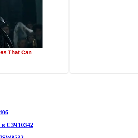
406
 в СЗЧ
10342
 ISW
8532