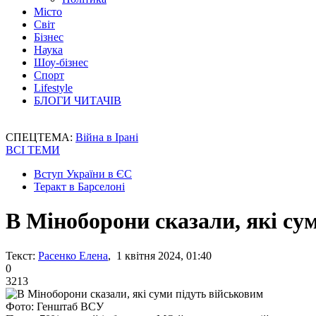
Місто
Світ
Бізнес
Наука
Шоу-бізнес
Спорт
Lifestyle
БЛОГИ ЧИТАЧІВ
СПЕЦТЕМА:
Війна в Ірані
ВСІ ТЕМИ
Вступ України в ЄС
Теракт в Барселоні
В Міноборони сказали, які су
Текст:
Расенко Елена
, 1 квітня 2024, 01:40
0
3213
Фото: Генштаб ВСУ