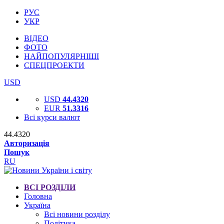
РУС
УКР
ВІДЕО
ФОТО
НАЙПОПУЛЯРНІШІ
СПЕЦПРОЕКТИ
USD
USD
44.4320
EUR
51.3316
Всі курси валют
44.4320
Авторизація
Пошук
RU
ВСІ РОЗДІЛИ
Головна
Україна
Всі новини розділу
Політика