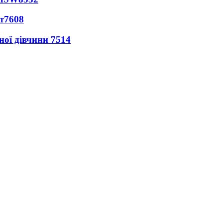
т
7608
ної дівчини
7514