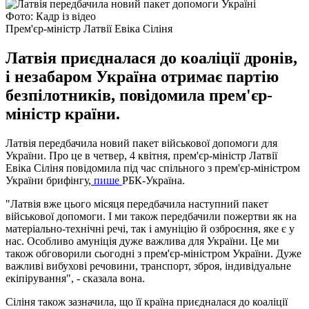
Фото: Кадр із відео
Прем'єр-міністр Латвії Евіка Сіліня
Латвія приєдналася до коаліції дронів,
і незабаром Україна отримає партію
безпілотників, повідомила прем'єр-
міністр країни.
Латвія передбачила новий пакет військової допомоги для
України. Про це в четвер, 4 квітня, прем'єр-міністр Латвії
Евіка Сіліня повідомила під час спільного з прем'єр-міністром
України брифінгу,
пише
РБК-Україна.
"Латвія вже цього місяця передбачила наступний пакет
військової допомоги. І ми також передбачили пожертви як на
матеріально-технічні речі, так і амуніцію й озброєння, яке є у
нас. Особливо амуніція дуже важлива для України. Це ми
також обговорили сьогодні з прем'єр-міністром України. Дуже
важливі вибухові речовини, транспорт, зброя, індивідуальне
екіпірування", - сказала вона.
Сіліня також зазначила, що її країна приєдналася до коаліції