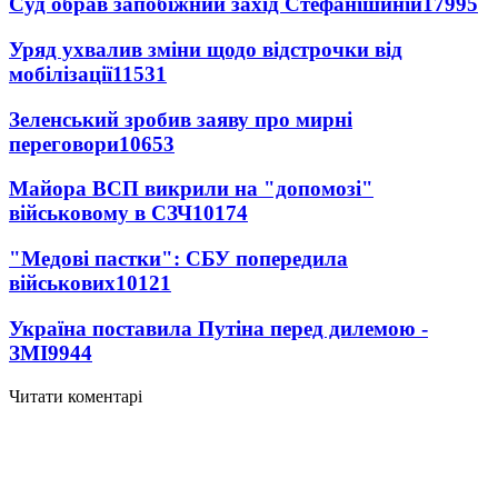
Суд обрав запобіжний захід Стефанішиній
17995
Уряд ухвалив зміни щодо відстрочки від
мобілізації
11531
Зеленський зробив заяву про мирні
переговори
10653
Майора ВСП викрили на "допомозі"
військовому в СЗЧ
10174
"Медові пастки": СБУ попередила
військових
10121
Україна поставила Путіна перед дилемою -
ЗМІ
9944
Читати коментарі