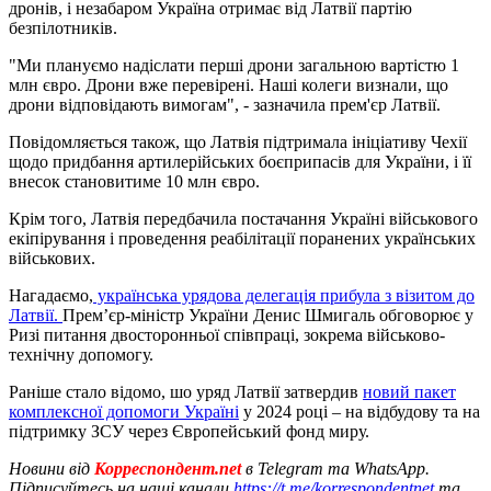
дронів, і незабаром Україна отримає від Латвії партію
безпілотників.
"Ми плануємо надіслати перші дрони загальною вартістю 1
млн євро. Дрони вже перевірені. Наші колеги визнали, що
дрони відповідають вимогам", - зазначила прем'єр Латвії.
Повідомляється також, що Латвія підтримала ініціативу Чехії
щодо придбання артилерійських боєприпасів для України, і її
внесок становитиме 10 млн євро.
Крім того, Латвія передбачила постачання Україні військового
екіпірування і проведення реабілітації поранених українських
військових.
Нагадаємо,
українська урядова делегація прибула з візитом до
Латвії.
Прем’єр-міністр України Денис Шмигаль обговорює у
Ризі питання двосторонньої співпраці, зокрема військово-
технічну допомогу.
Раніше стало відомо, шо уряд Латвії затвердив
новий пакет
комплексної допомоги Україні
у 2024 році – на відбудову та на
підтримку ЗСУ через Європейський фонд миру.
Новини від
Корреспондент.net
в Telegram та WhatsApp.
Підписуйтесь на наші канали
https://t.me/korrespondentnet
та