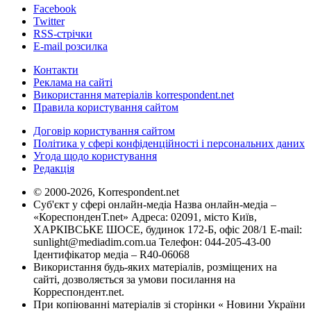
Facebook
Twitter
RSS-стрічки
E-mail розсилка
Контакти
Реклама на сайті
Використання матеріалів korrespondent.net
Правила користування сайтом
Договір користування сайтом
Політика у сфері конфіденційності і персональних даних
Угода щодо користування
Редакція
© 2000-2026, Korrespondent.net
Суб'єкт у сфері онлайн-медіа Назва онлайн-медіа –
«КореспонденТ.net» Адреса: 02091, місто Київ,
ХАРКІВСЬКЕ ШОСЕ, будинок 172-Б, офіс 208/1 E-mail:
sunlight@mediadim.com.ua
Телефон: 044-205-43-00
Ідентифікатор медіа – R40-06068
Використання будь-яких матеріалів, розміщених на
сайті, дозволяється за умови посилання на
Корреспондент.net.
При копіюванні матеріалів зі сторінки « Новини України