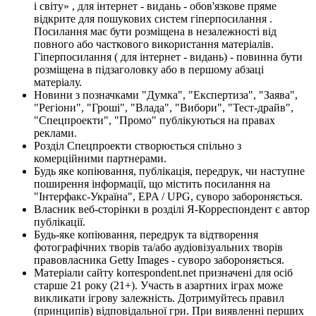
і світу» , для інтернет - видань - обов'язкове пряме
відкрите для пошукових систем гіперпосилання .
Посилання має бути розміщена в незалежності від
повного або часткового використання матеріалів.
Гіперпосилання ( для інтернет - видань) - повинна бути
розміщена в підзаголовку або в першому абзаці
матеріалу.
Новини з позначками "Думка", "Експертиза", "Заява",
"Регіони", "Гроші", "Влада", "Вибори", "Тест-драйв",
"Спецпроекти", "Промо" публікуються на правах
реклами.
Розділ Спецпроекти створюється спільно з
комерційними партнерами.
Будь яке копіювання, публікація, передрук, чи наступне
поширення інформації, що містить посилання на
"Інтерфакс-Україна", EPA / UPG, суворо забороняється.
Власник веб-сторінки в розділі Я-Корреспондент є автор
публікації.
Будь-яке копіювання, передрук та відтворення
фотографічних творів та/або аудіовізуальних творів
правовласника Getty Images - суворо забороняється.
Матеріали сайту korrespondent.net призначені для осіб
старше 21 року (21+). Участь в азартних іграх може
викликати ігрову залежність. Дотримуйтесь правил
(принципів) відповідальної гри. При виявленні перших