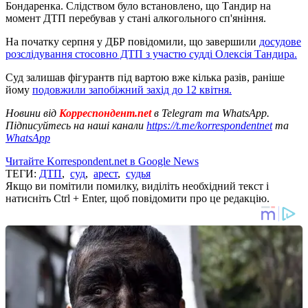
Бондаренка. Слідством було встановлено, що Тандир на
момент ДТП перебував у стані алкогольного сп'яніння.
На початку серпня у ДБР повідомили, що завершили
досудове
розслідування стосовно ДТП з участю судді Олексія Тандира.
Суд залишав фігурантв під вартою вже кілька разів, раніше
йому
подовжили запобіжний захід до 12 квітня.
Новини від
Корреспондент.net
в Telegram та WhatsApp.
Підписуйтесь на наші канали
https://t.me/korrespondentnet
та
WhatsApp
Читайте Korrespondent.net в Google News
ТЕГИ:
ДТП
,
суд
,
арест
,
судья
Якщо ви помітили помилку, виділіть необхідний текст і
натисніть Ctrl + Enter, щоб повідомити про це редакцію.