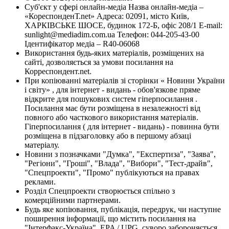
Суб'єкт у сфері онлайн-медіа Назва онлайн-медіа –
«КореспонденТ.net» Адреса: 02091, місто Київ,
ХАРКІВСЬКЕ ШОСЕ, будинок 172-Б, офіс 208/1 E-mail:
sunlight@mediadim.com.ua
Телефон: 044-205-43-00
Ідентифікатор медіа – R40-06068
Використання будь-яких матеріалів, розміщених на
сайті, дозволяється за умови посилання на
Корреспондент.net.
При копіюванні матеріалів зі сторінки « Новини України
і світу» , для інтернет - видань - обов'язкове пряме
відкрите для пошукових систем гіперпосилання .
Посилання має бути розміщена в незалежності від
повного або часткового використання матеріалів.
Гіперпосилання ( для інтернет - видань) - повинна бути
розміщена в підзаголовку або в першому абзаці
матеріалу.
Новини з позначками "Думка", "Експертиза", "Заява",
"Регіони", "Гроші", "Влада", "Вибори", "Тест-драйв",
"Спецпроекти", "Промо" публікуються на правах
реклами.
Розділ Спецпроекти створюється спільно з
комерційними партнерами.
Будь яке копіювання, публікація, передрук, чи наступне
поширення інформації, що містить посилання на
"Інтерфакс-Україна", EPA / UPG, суворо забороняється.