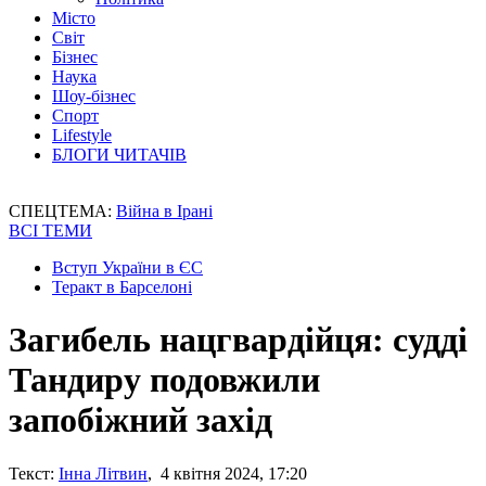
Місто
Світ
Бізнес
Наука
Шоу-бізнес
Спорт
Lifestyle
БЛОГИ ЧИТАЧІВ
СПЕЦТЕМА:
Війна в Ірані
ВСІ ТЕМИ
Вступ України в ЄС
Теракт в Барселоні
Загибель нацгвардійця: судді
Тандиру подовжили
запобіжний захід
Текст:
Інна Літвин
, 4 квітня 2024, 17:20