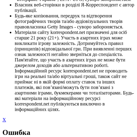
Власник веб-сторінки в розділі Я-Корреспондент є автор
публікації.
Будь-яке копіювання, передрук та відтворення
фотографічних творів та/або аудіовізуальних творів
правовласника Getty Images - суворо забороняється.
Матеріали сайту korrespondent.net призначені для осіб
старше 21 року (21+). Участь в азартних іграх може
викликати ігрову залежність. Дотримуйтесь правил
(принципів) відповідальної гри. При виявленні перших
ознак залежності негайно зверніться до спеціаліста.
Пам'ятайте, що участь в азартних іграх не може бути
джерелом доходів або альтернативою роботі.
Інформаційний ресурс korrespondent.net не проводить
ігри на реальні та/або віртуальні гроші, також сайт не
приймає ні в якій формі оплату ставок та інших
платежів, які пов’язані/можуть бути пов’язані з
азартними іграми, букмекерами чи тоталізаторами. Будь-
які матеріали на інформаційному ресурсі
korrespondent.net публікуються виключно в
інформаційних цілях.
X
Ошибка