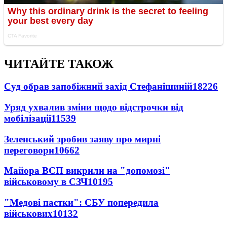
ЧИТАЙТЕ ТАКОЖ
Суд обрав запобіжний захід Стефанішиній
18226
Уряд ухвалив зміни щодо відстрочки від
мобілізації
11539
Зеленський зробив заяву про мирні
переговори
10662
Майора ВСП викрили на "допомозі"
військовому в СЗЧ
10195
"Медові пастки": СБУ попередила
військових
10132