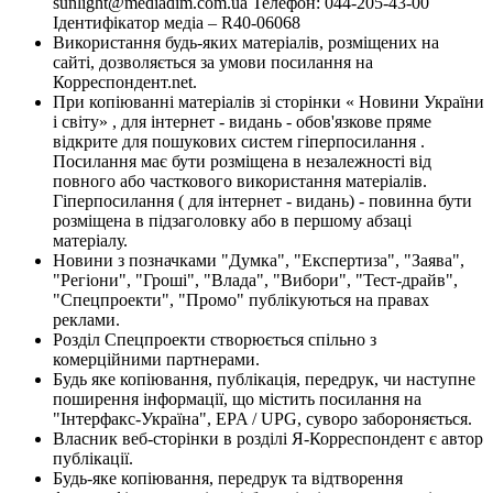
sunlight@mediadim.com.ua
Телефон: 044-205-43-00
Ідентифікатор медіа – R40-06068
Використання будь-яких матеріалів, розміщених на
сайті, дозволяється за умови посилання на
Корреспондент.net.
При копіюванні матеріалів зі сторінки « Новини України
і світу» , для інтернет - видань - обов'язкове пряме
відкрите для пошукових систем гіперпосилання .
Посилання має бути розміщена в незалежності від
повного або часткового використання матеріалів.
Гіперпосилання ( для інтернет - видань) - повинна бути
розміщена в підзаголовку або в першому абзаці
матеріалу.
Новини з позначками "Думка", "Експертиза", "Заява",
"Регіони", "Гроші", "Влада", "Вибори", "Тест-драйв",
"Спецпроекти", "Промо" публікуються на правах
реклами.
Розділ Спецпроекти створюється спільно з
комерційними партнерами.
Будь яке копіювання, публікація, передрук, чи наступне
поширення інформації, що містить посилання на
"Інтерфакс-Україна", EPA / UPG, суворо забороняється.
Власник веб-сторінки в розділі Я-Корреспондент є автор
публікації.
Будь-яке копіювання, передрук та відтворення