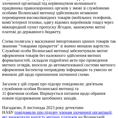
злочинної організації під керівництвом колишнього
працівника правоохоронних органів у змові зі службовими
особами Волинської митниці здійснювали незаконне
переміщення високоліквідних товарів (мобільних телефонів,
комп’ютерної техніки, одягу відомих виробників тощо) через
міжнародний пункт пропуску Ягодин, занижуючи митні
платежі до державного бюджету.
Схема полягала у маскуванні імпортованих цінних товарів так
званими "товарами прикриття" зі значно меншою вартістю.
Службові особи Волинської митниці забезпечували митне
оформлення товарів без належного здійснення митних
формальностей, складали підроблені акти про проведення
митних оглядів, вносили до автоматизованої системи митного
оформлення Інспектор неправдиву інформацію та умисно не
вчиняли дій щодо припинення злочинної схеми.
Загалом у цій справі про підозру повідомили: дев'ятьом
службовим особам Волинської митниці та
11 фізичним особам. Вирішується питання щодо обрання
новим підозрюваним запобіжних заходів.
Нагадаємо, 8 листопада 2023 року детективи
НАБУ
повідомили про підозру членам злочинної організації,
які занижували вартість митних платежів
на Волинській