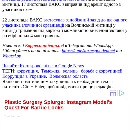
митниці. 17 листопада ВАКС відправив під арешт одного з
учасників схем.
22 листопада ВАКС
застосував запобіжний захід до ще одного
учасника злочинної організації
на Волинській митниці у
вигляді тримання під вартою з можливістю внесення застави у
розмірі понад 4 млн гривень.
Новини від
Корреспондент.net
в Telegram та WhatsApp.
Підписуйтесь на наші канали
https://t.me/korrespondentnet
та
WhatsApp
Читайте Korrespondent.net в Google News
ТЕГИ:
коррупция
,
Таможня
,
волынь
,
борьба с коррупцией
,
Коррупция в Украине
,
Волынская область
Якщо ви помітили помилку, виділіть необхідний текст і
натисніть Ctrl + Enter, щоб повідомити про це редакцію.