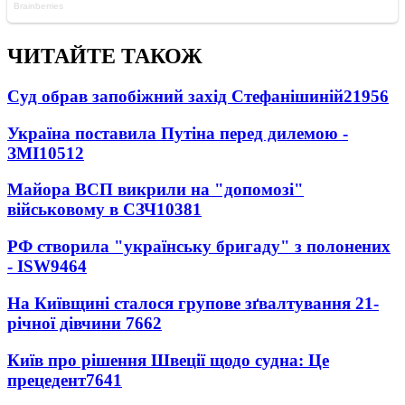
ЧИТАЙТЕ ТАКОЖ
Суд обрав запобіжний захід Стефанішиній
21956
Україна поставила Путіна перед дилемою -
ЗМІ
10512
Майора ВСП викрили на "допомозі"
військовому в СЗЧ
10381
РФ створила "українську бригаду" з полонених
- ISW
9464
На Київщині сталося групове зґвалтування 21-
річної дівчини
7662
Київ про рішення Швеції щодо судна: Це
прецедент
7641