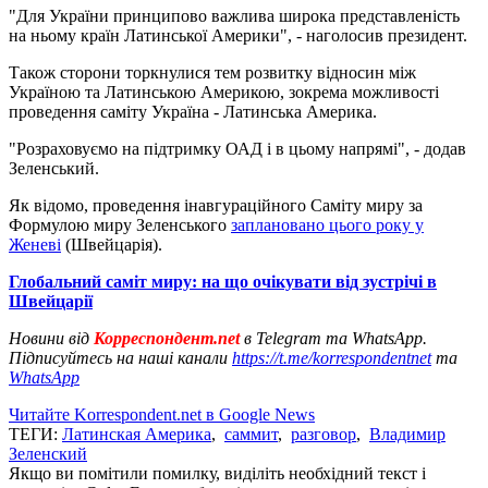
"Для України принципово важлива широка представленість
на ньому країн Латинської Америки", - наголосив президент.
Також сторони торкнулися тем розвитку відносин між
Україною та Латинською Америкою, зокрема можливості
проведення саміту Україна - Латинська Америка.
"Розраховуємо на підтримку ОАД і в цьому напрямі", - додав
Зеленський.
Як відомо, проведення інавгураційного Саміту миру за
Формулою миру Зеленського
заплановано цього року у
Женеві
(Швейцарія).
Глобальний саміт миру: на що очікувати від зустрічі в
Швейцарії
Новини від
Корреспондент.net
в Telegram та WhatsApp.
Підписуйтесь на наші канали
https://t.me/korrespondentnet
та
WhatsApp
Читайте Korrespondent.net в Google News
ТЕГИ:
Латинская Америка
,
саммит
,
разговор
,
Владимир
Зеленский
Якщо ви помітили помилку, виділіть необхідний текст і