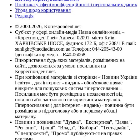
Політика у сфері конфіденційності і персональних даних
Угода щодо користування
Редакція
© 2000-2026, Korrespondent.net
Суб'єкт у сфері онлайн-медіа Назва онлайн-медіа –
«КореспонденТ.net» Адреса: 02091, місто Київ,
ХАРКІВСЬКЕ ШОСЕ, будинок 172-Б, офіс 208/1 E-mail:
sunlight@mediadim.com.ua
Телефон: 044-205-43-00
Ідентифікатор медіа – R40-06068
Використання будь-яких матеріалів, розміщених на
сайті, дозволяється за умови посилання на
Корреспондент.net.
При копіюванні матеріалів зі сторінки « Новини України
і світу» , для інтернет - видань - обов'язкове пряме
відкрите для пошукових систем гіперпосилання .
Посилання має бути розміщена в незалежності від
повного або часткового використання матеріалів.
Гіперпосилання ( для інтернет - видань) - повинна бути
розміщена в підзаголовку або в першому абзаці
матеріалу.
Новини з позначками "Думка", "Експертиза", "Заява",
"Регіони", "Гроші", "Влада", "Вибори", "Тест-драйв",
"Спецпроекти", "Промо" публікуються на правах
реклами.