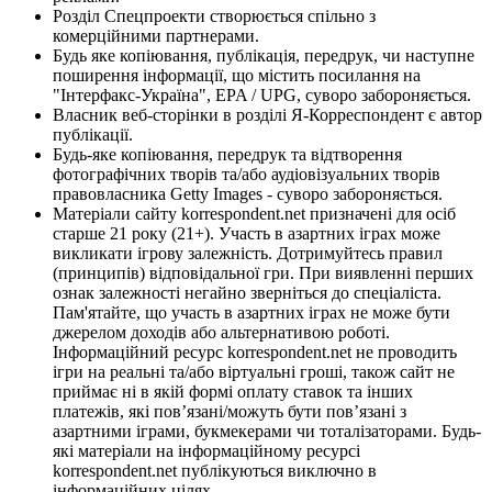
Розділ Спецпроекти створюється спільно з
комерційними партнерами.
Будь яке копіювання, публікація, передрук, чи наступне
поширення інформації, що містить посилання на
"Інтерфакс-Україна", EPA / UPG, суворо забороняється.
Власник веб-сторінки в розділі Я-Корреспондент є автор
публікації.
Будь-яке копіювання, передрук та відтворення
фотографічних творів та/або аудіовізуальних творів
правовласника Getty Images - суворо забороняється.
Матеріали сайту korrespondent.net призначені для осіб
старше 21 року (21+). Участь в азартних іграх може
викликати ігрову залежність. Дотримуйтесь правил
(принципів) відповідальної гри. При виявленні перших
ознак залежності негайно зверніться до спеціаліста.
Пам'ятайте, що участь в азартних іграх не може бути
джерелом доходів або альтернативою роботі.
Інформаційний ресурс korrespondent.net не проводить
ігри на реальні та/або віртуальні гроші, також сайт не
приймає ні в якій формі оплату ставок та інших
платежів, які пов’язані/можуть бути пов’язані з
азартними іграми, букмекерами чи тоталізаторами. Будь-
які матеріали на інформаційному ресурсі
korrespondent.net публікуються виключно в
інформаційних цілях.