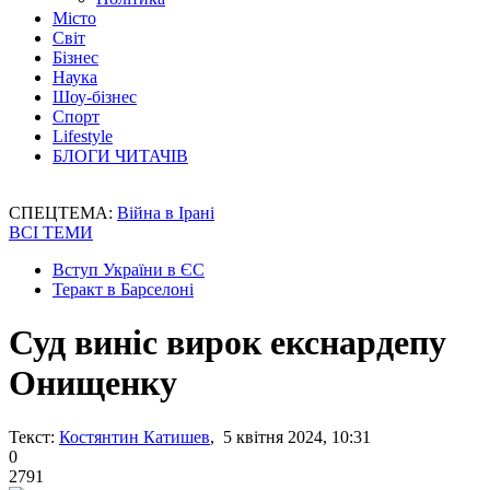
Місто
Світ
Бізнес
Наука
Шоу-бізнес
Спорт
Lifestyle
БЛОГИ ЧИТАЧІВ
СПЕЦТЕМА:
Війна в Ірані
ВСІ ТЕМИ
Вступ України в ЄС
Теракт в Барселоні
Суд виніс вирок екснардепу
Онищенку
Текст:
Костянтин Катишев
, 5 квітня 2024, 10:31
0
2791