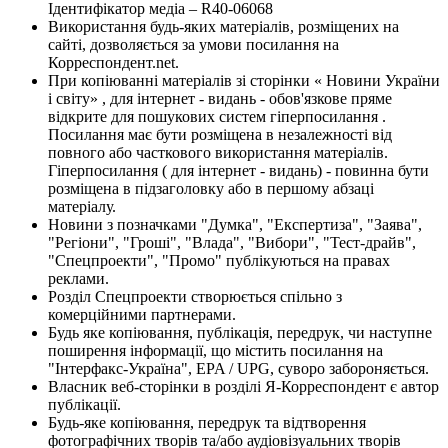
Ідентифікатор медіа – R40-06068
Використання будь-яких матеріалів, розміщених на
сайті, дозволяється за умови посилання на
Корреспондент.net.
При копіюванні матеріалів зі сторінки « Новини України
і світу» , для інтернет - видань - обов'язкове пряме
відкрите для пошукових систем гіперпосилання .
Посилання має бути розміщена в незалежності від
повного або часткового використання матеріалів.
Гіперпосилання ( для інтернет - видань) - повинна бути
розміщена в підзаголовку або в першому абзаці
матеріалу.
Новини з позначками "Думка", "Експертиза", "Заява",
"Регіони", "Гроші", "Влада", "Вибори", "Тест-драйв",
"Спецпроекти", "Промо" публікуються на правах
реклами.
Розділ Спецпроекти створюється спільно з
комерційними партнерами.
Будь яке копіювання, публікація, передрук, чи наступне
поширення інформації, що містить посилання на
"Інтерфакс-Україна", EPA / UPG, суворо забороняється.
Власник веб-сторінки в розділі Я-Корреспондент є автор
публікації.
Будь-яке копіювання, передрук та відтворення
фотографічних творів та/або аудіовізуальних творів