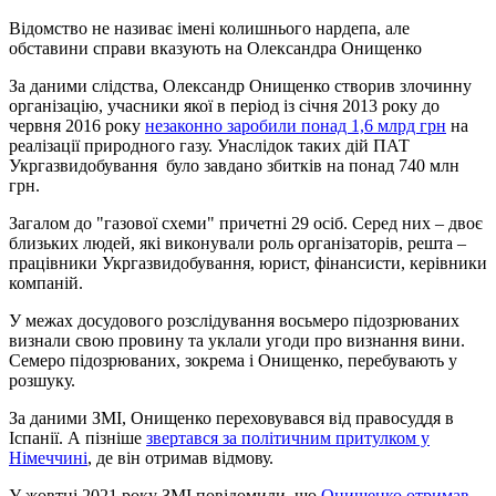
Відомство не називає імені колишнього нардепа, але
обставини справи вказують на Олександра Онищенко
За даними слідства, Олександр Онищенко створив злочинну
організацію, учасники якої в період із січня 2013 року до
червня 2016 року
незаконно заробили понад 1,6 млрд грн
на
реалізації природного газу. Унаслідок таких дій ПАТ
Укргазвидобування було завдано збитків на понад 740 млн
грн.
Загалом до "газової схеми" причетні 29 осіб. Серед них – двоє
близьких людей, які виконували роль організаторів, решта –
працівники Укргазвидобування, юрист, фінансисти, керівники
компаній.
У межах досудового розслідування восьмеро підозрюваних
визнали свою провину та уклали угоди про визнання вини.
Семеро підозрюваних, зокрема і Онищенко, перебувають у
розшуку.
За даними ЗМІ, Онищенко переховувався від правосуддя в
Іспанії. А пізніше
звертався за політичним притулком у
Німеччині
, де він отримав відмову.
У жовтні 2021 року ЗМІ повідомили, що
Онищенко отримав