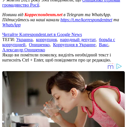
громадянство Росії
.
Новини від
Корреспондент.net
в Telegram та WhatsApp.
Підписуйтесь на наші канали
https://t.me/korrespondentnet
та
WhatsApp
Читайте Korrespondent.net в Google News
ТЕГИ:
Украина
,
коррупция
,
народный депутат
,
борьба с
коррупцией
,
Онищенко
,
Коррупция в Украине
,
Вакс
,
Александр Онищенко
Якщо ви помітили помилку, виділіть необхідний текст і
натисніть Ctrl + Enter, щоб повідомити про це редакцію.