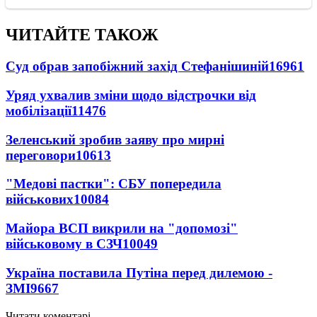
ЧИТАЙТЕ ТАКОЖ
Суд обрав запобіжний захід Стефанішиній
16961
Уряд ухвалив зміни щодо відстрочки від
мобілізації
11476
Зеленський зробив заяву про мирні
переговори
10613
"Медові пастки": СБУ попередила
військових
10084
Майора ВСП викрили на "допомозі"
військовому в СЗЧ
10049
Україна поставила Путіна перед дилемою -
ЗМІ
9667
Читати коментарі