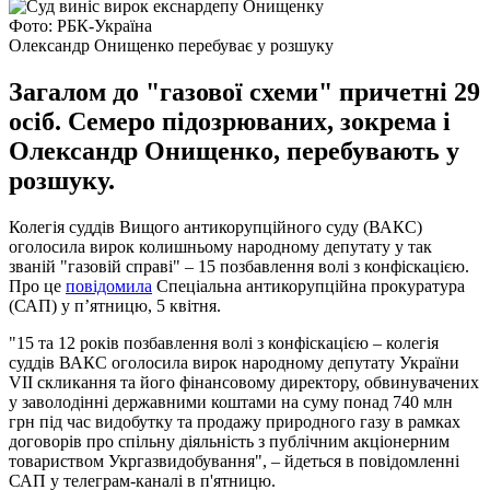
Фото: РБК-Україна
Олександр Онищенко перебуває у розшуку
Загалом до "газової схеми" причетні 29
осіб. Семеро підозрюваних, зокрема і
Олександр Онищенко, перебувають у
розшуку.
Колегія суддів Вищого антикорупційного суду (ВАКС)
оголосила вирок колишньому народному депутату у так
званій "газовій справі" – 15 позбавлення волі з конфіскацією.
Про це
повідомила
Спеціальна антикорупційна прокуратура
(САП) у п’ятницю, 5 квітня.
"15 та 12 років позбавлення волі з конфіскацією – колегія
суддів ВАКС оголосила вирок народному депутату України
VII скликання та його фінансовому директору, обвинувачених
у заволодінні державними коштами на суму понад 740 млн
грн під час видобутку та продажу природного газу в рамках
договорів про спільну діяльність з публічним акціонерним
товариством Укргазвидобування", – йдеться в повідомленні
САП у телеграм-каналі в п'ятницю.