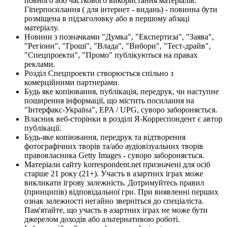
повного або часткового використання матеріалів.
Гіперпосилання ( для інтернет - видань) - повинна бути
розміщена в підзаголовку або в першому абзаці
матеріалу.
Новини з позначками "Думка", "Експертиза", "Заява",
"Регіони", "Гроші", "Влада", "Вибори", "Тест-драйв",
"Спецпроекти", "Промо" публікуються на правах
реклами.
Розділ Спецпроекти створюється спільно з
комерційними партнерами.
Будь яке копіювання, публікація, передрук, чи наступне
поширення інформації, що містить посилання на
"Інтерфакс-Україна", EPA / UPG, суворо забороняється.
Власник веб-сторінки в розділі Я-Корреспондент є автор
публікації.
Будь-яке копіювання, передрук та відтворення
фотографічних творів та/або аудіовізуальних творів
правовласника Getty Images - суворо забороняється.
Матеріали сайту korrespondent.net призначені для осіб
старше 21 року (21+). Участь в азартних іграх може
викликати ігрову залежність. Дотримуйтесь правил
(принципів) відповідальної гри. При виявленні перших
ознак залежності негайно зверніться до спеціаліста.
Пам'ятайте, що участь в азартних іграх не може бути
джерелом доходів або альтернативою роботі.