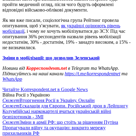
пройти медичний огляд, після чого будуть оформлені
відповідні військово-облікові документи.
Як ми вже писали, соціологічна група Рейтинг провела
опитування, щоб з’ясувати,
як українці оцінюють рівень
мобілізації
, і чому не хочуть мобілізуватися до ЗСУ. Під час
опитування 36% респондентів назвали рівень мобілізації
недостатнім, 30% - достатнім, 19% - занадто високим, а 15% -
не визначилися.
Зміни в мобілізації: що дозволив Зеленський
Новини від
Корреспондент.net
в Telegram та WhatsApp.
Підписуйтесь на наші канали
https://t.me/korrespondentnet
та
WhatsApp
Читайте Korrespondent.net в Google News
Війна Росії з Україною
Сюжет
Вторгнення Росії в Україну. Онлайн
Сюжет
Ескалація для Європи. Російський дрон в Лейпцигу
Колумбійські наркокартелі вчаться українській війні
безпілотників - ЗМІ
Сюжет
Зміни в армії РФ: що стоїть за рішенням Путіна
Пропагували війну та окупацію: викрито мережу
прихильників РФ