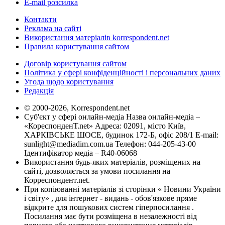
E-mail розсилка
Контакти
Реклама на сайті
Використання матеріалів korrespondent.net
Правила користування сайтом
Договір користування сайтом
Політика у сфері конфіденційності і персональних даних
Угода щодо користування
Редакція
© 2000-2026, Korrespondent.net
Суб'єкт у сфері онлайн-медіа Назва онлайн-медіа –
«КореспонденТ.net» Адреса: 02091, місто Київ,
ХАРКІВСЬКЕ ШОСЕ, будинок 172-Б, офіс 208/1 E-mail:
sunlight@mediadim.com.ua
Телефон: 044-205-43-00
Ідентифікатор медіа – R40-06068
Використання будь-яких матеріалів, розміщених на
сайті, дозволяється за умови посилання на
Корреспондент.net.
При копіюванні матеріалів зі сторінки « Новини України
і світу» , для інтернет - видань - обов'язкове пряме
відкрите для пошукових систем гіперпосилання .
Посилання має бути розміщена в незалежності від