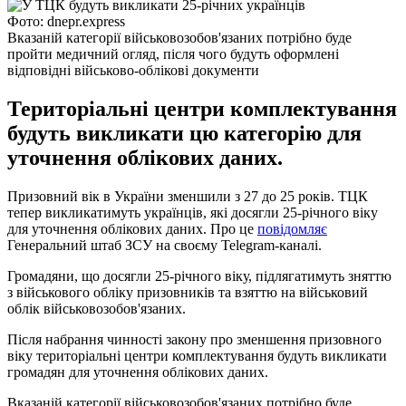
Фото: dnepr.express
Вказаній категорії військовозобов'язаних потрібно буде
пройти медичний огляд, після чого будуть оформлені
відповідні військово-облікові документи
Територіальні центри комплектування
будуть викликати цю категорію для
уточнення облікових даних.
Призовний вік в України зменшили з 27 до 25 років. ТЦК
тепер викликатимуть українців, які досягли 25-річного віку
для уточнення облікових даних. Про це
повідомляє
Генеральний штаб ЗСУ на своєму Telegram-каналі.
Громадяни, що досягли 25-річного віку, підлягатимуть зняттю
з військового обліку призовників та взяттю на військовий
облік військовозобов'язаних.
Після набрання чинності закону про зменшення призовного
віку територіальні центри комплектування будуть викликати
громадян для уточнення облікових даних.
Вказаній категорії військовозобов'язаних потрібно буде