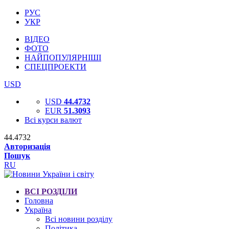
РУС
УКР
ВІДЕО
ФОТО
НАЙПОПУЛЯРНІШІ
СПЕЦПРОЕКТИ
USD
USD
44.4732
EUR
51.3093
Всі курси валют
44.4732
Авторизація
Пошук
RU
ВСІ РОЗДІЛИ
Головна
Україна
Всі новини розділу
Політика