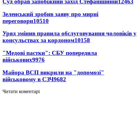
Суд обрав запобіжний захід Стефанішиній
12463
Зеленський зробив заяву про мирні
переговори
10510
Уряд змінив правила обслуговування чоловіків у
консульствах за кордоном
10158
"Медові пастки": СБУ попередила
військових
9976
Майора ВСП викрили на "допомозі"
військовому в СЗЧ
9682
Читати коментарі