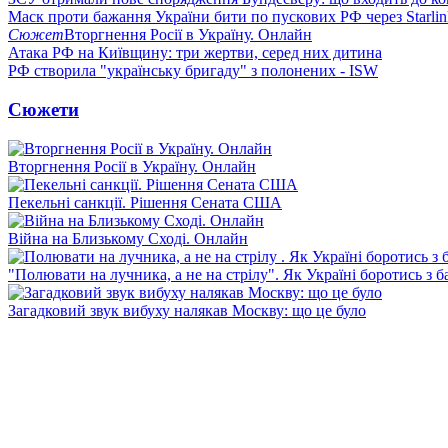
Маск проти бажання України бити по пускових РФ через Starlin
Сюжет
Вторгнення Росії в Україну. Онлайн
Атака РФ на Київщину: три жертви, серед них дитина
РФ створила "українську бригаду" з полонених - ISW
Сюжети
Вторгнення Росії в Україну. Онлайн
Пекельні санкції. Рішення Сената США
Війна на Близькому Сході. Онлайн
"Полювати на лучника, а не на стрілу". Як Україні боротись з 
Загадковий звук вибуху налякав Москву: що це було