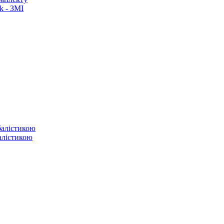
k - ЗМІ
балістикою