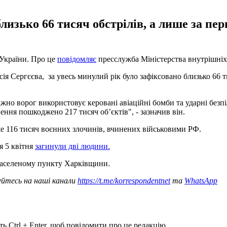
лизько 66 тисяч обстрілів, а лише за перш
 України. Про це
повідомляє
пресслужба Міністерства внутрішніх
я Сергєєва, за увесь минулий рік було зафіксовано близько 66 тис
ажно ворог використовує керовані авіаційні бомби та ударні безпі
ння пошкоджено 217 тисяч об’єктів", - зазначив він.
же 116 тисяч воєнних злочинів, вчинених військовими РФ.
я 5 квітня
загинули дві людини.
аселеному пункту Харківщини.
уйтесь на наші канали
https://t.me/korrespondentnet
та
WhatsApp
ь Ctrl + Enter, щоб повідомити про це редакцію.