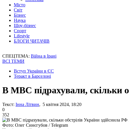
Місто
Світ
Бізнес
Наука
Шоу-бізнес
Спорт
Lifestyle
БЛОГИ ЧИТАЧІВ
СПЕЦТЕМА:
Війна в Ірані
ВСІ ТЕМИ
Вступ України в ЄС
Теракт в Барселоні
В МВС підрахували, скільки о
Текст:
Інна Літвин
, 5 квітня 2024, 18:20
0
352
Фото: Олег Синєгубов / Telegram