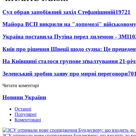
Суд обрав запобіжний захід Стефанішиній
19721
Майора ВСП викрили на "допомозі" військовому
Україна поставила Путіна перед дилемою - ЗМІ
10
Київ про рішення Швеції щодо судна: Це прецеден
На Київщині сталося групове зґвалтування 21-річ
Зеленський зробив заяву про мирні переговори
70
Читати коментарі
Новини України
Останні
Популярні
Коментовані
ЗСУ отримали нове спорядження Бундесверу: що входить до к