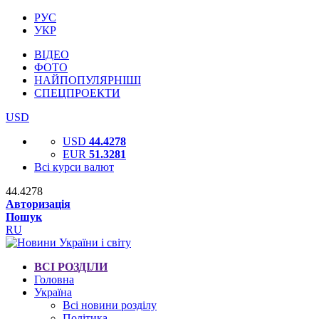
РУС
УКР
ВІДЕО
ФОТО
НАЙПОПУЛЯРНІШІ
СПЕЦПРОЕКТИ
USD
USD
44.4278
EUR
51.3281
Всі курси валют
44.4278
Авторизація
Пошук
RU
ВСІ РОЗДІЛИ
Головна
Україна
Всі новини розділу
Політика