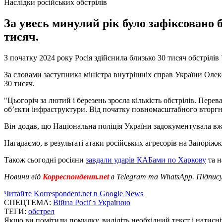
Наслідки російських обстрілів
За увесь минулий рік було зафіксовано б
тисяч.
З початку 2024 року Росія здійснила близько 30 тисяч обстрілів
За словами заступника міністра внутрішніх справ України Олексі
30 тисяч.
"Цьогоріч за лютий і березень зросла кількість обстрілів. Перев
об’єкти інфраструктури. Від початку повномасштабного вторгне
Він додав, що Національна поліція України задокументувала в
Нагадаємо, в результаті атаки російських агресорів на Запоріжж
Також сьогодні росіяни
завдали ударів КАБами по Харкову
та н
Новини від
Корреспондент.net
в Telegram та WhatsApp. Підпис
Читайте Korrespondent.net в Google News
СПЕЦТЕМА:
Війна Росії з Україною
ТЕГИ:
обстрел
Якщо ви помітили помилку, виділіть необхідний текст і натисніт