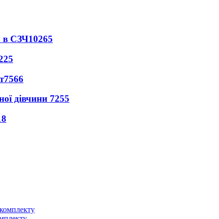
 в СЗЧ
10265
225
т
7566
ної дівчини
7255
18
омплекту