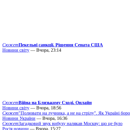
Сюжет
Пекельні санкції. Рішення Сената США
Новини світу
— Вчора, 23:14
Сюжет
Війна на Близькому Сході. Онлайн
Новини світу
— Вчора, 18:56
Сюжет
"Полювати на лучника, а не на стрілу". Як Україні бор
Новини України
— Вчора, 16:36
Сюжет
Загадковий звук вибуху налякав Москву: що це було
Росія новини
— Вчора, 15:27