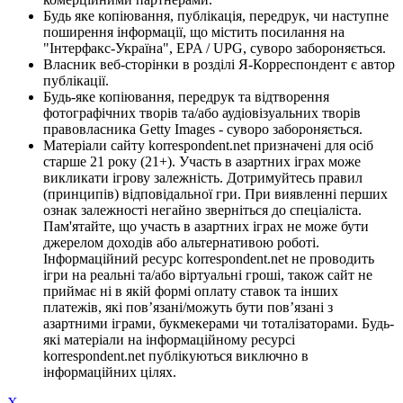
Будь яке копіювання, публікація, передрук, чи наступне
поширення інформації, що містить посилання на
"Інтерфакс-Україна", EPA / UPG, суворо забороняється.
Власник веб-сторінки в розділі Я-Корреспондент є автор
публікації.
Будь-яке копіювання, передрук та відтворення
фотографічних творів та/або аудіовізуальних творів
правовласника Getty Images - суворо забороняється.
Матеріали сайту korrespondent.net призначені для осіб
старше 21 року (21+). Участь в азартних іграх може
викликати ігрову залежність. Дотримуйтесь правил
(принципів) відповідальної гри. При виявленні перших
ознак залежності негайно зверніться до спеціаліста.
Пам'ятайте, що участь в азартних іграх не може бути
джерелом доходів або альтернативою роботі.
Інформаційний ресурс korrespondent.net не проводить
ігри на реальні та/або віртуальні гроші, також сайт не
приймає ні в якій формі оплату ставок та інших
платежів, які пов’язані/можуть бути пов’язані з
азартними іграми, букмекерами чи тоталізаторами. Будь-
які матеріали на інформаційному ресурсі
korrespondent.net публікуються виключно в
інформаційних цілях.
X