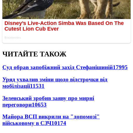
ЧИТАЙТЕ ТАКОЖ
Суд обрав запобіжний захід Стефанішиній
17995
Уряд ухвалив зміни щодо відстрочки від
мобілізації
11531
Зеленський зробив заяву про мирні
переговори
10653
Майора ВСП викрили на "допомозі"
військовому в СЗЧ
10174