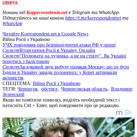
споруд
Новини від
Корреспондент.net
в Telegram та WhatsApp.
Підписуйтесь на наші канали
https://t.me/korrespondentnet
та
WhatsApp
Читайте Korrespondent.net в Google News
Війна Росії з Україною
УЧХ повідомив про безпрецедентні атаки РФ у липні
Сюжет
Вторгнення Росії в Україну. Онлайн
Сюжет
"Полювати на лучника, а не на стрілу". Як Україні
боротись з балістикою
Сюжет
Загадковий звук вибуху налякав Москву: що це було
Їздили в Україну заради полонених: у Кореї затримали
активістів
СПЕЦТЕМА:
Війна Росії з Україною
ТЕГИ:
Чернигов
,
обстрел
,
Черниговская область
,
Владимир
Зеленский
Якщо ви помітили помилку, виділіть необхідний текст і
натисніть Ctrl + Enter, щоб повідомити про це редакцію.