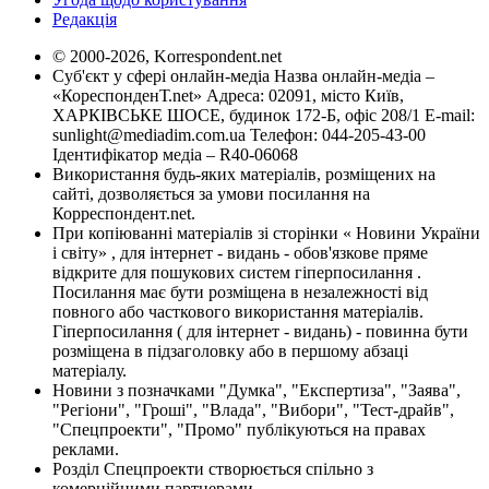
Редакція
© 2000-2026, Korrespondent.net
Суб'єкт у сфері онлайн-медіа Назва онлайн-медіа –
«КореспонденТ.net» Адреса: 02091, місто Київ,
ХАРКІВСЬКЕ ШОСЕ, будинок 172-Б, офіс 208/1 E-mail:
sunlight@mediadim.com.ua
Телефон: 044-205-43-00
Ідентифікатор медіа – R40-06068
Використання будь-яких матеріалів, розміщених на
сайті, дозволяється за умови посилання на
Корреспондент.net.
При копіюванні матеріалів зі сторінки « Новини України
і світу» , для інтернет - видань - обов'язкове пряме
відкрите для пошукових систем гіперпосилання .
Посилання має бути розміщена в незалежності від
повного або часткового використання матеріалів.
Гіперпосилання ( для інтернет - видань) - повинна бути
розміщена в підзаголовку або в першому абзаці
матеріалу.
Новини з позначками "Думка", "Експертиза", "Заява",
"Регіони", "Гроші", "Влада", "Вибори", "Тест-драйв",
"Спецпроекти", "Промо" публікуються на правах
реклами.
Розділ Спецпроекти створюється спільно з
комерційними партнерами.