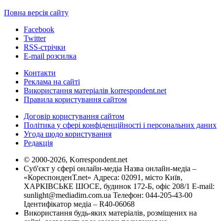
Повна версія сайту
Facebook
Twitter
RSS-стрічки
E-mail розсилка
Контакти
Реклама на сайті
Використання матеріалів korrespondent.net
Правила користування сайтом
Договір користування сайтом
Політика у сфері конфіденційності і персональних даних
Угода щодо користування
Редакція
© 2000-2026, Korrespondent.net
Суб'єкт у сфері онлайн-медіа Назва онлайн-медіа –
«КореспонденТ.net» Адреса: 02091, місто Київ,
ХАРКІВСЬКЕ ШОСЕ, будинок 172-Б, офіс 208/1 E-mail:
sunlight@mediadim.com.ua
Телефон: 044-205-43-00
Ідентифікатор медіа – R40-06068
Використання будь-яких матеріалів, розміщених на