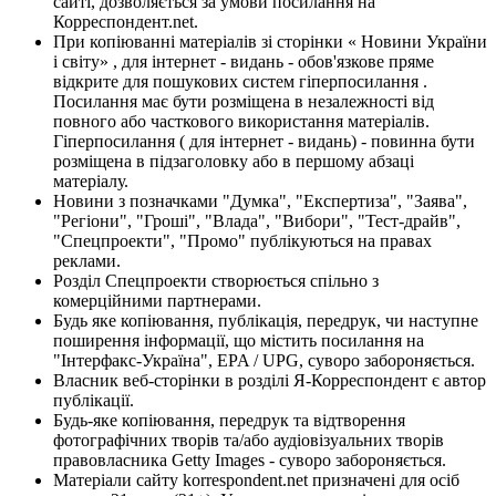
сайті, дозволяється за умови посилання на
Корреспондент.net.
При копіюванні матеріалів зі сторінки « Новини України
і світу» , для інтернет - видань - обов'язкове пряме
відкрите для пошукових систем гіперпосилання .
Посилання має бути розміщена в незалежності від
повного або часткового використання матеріалів.
Гіперпосилання ( для інтернет - видань) - повинна бути
розміщена в підзаголовку або в першому абзаці
матеріалу.
Новини з позначками "Думка", "Експертиза", "Заява",
"Регіони", "Гроші", "Влада", "Вибори", "Тест-драйв",
"Спецпроекти", "Промо" публікуються на правах
реклами.
Розділ Спецпроекти створюється спільно з
комерційними партнерами.
Будь яке копіювання, публікація, передрук, чи наступне
поширення інформації, що містить посилання на
"Інтерфакс-Україна", EPA / UPG, суворо забороняється.
Власник веб-сторінки в розділі Я-Корреспондент є автор
публікації.
Будь-яке копіювання, передрук та відтворення
фотографічних творів та/або аудіовізуальних творів
правовласника Getty Images - суворо забороняється.
Матеріали сайту korrespondent.net призначені для осіб