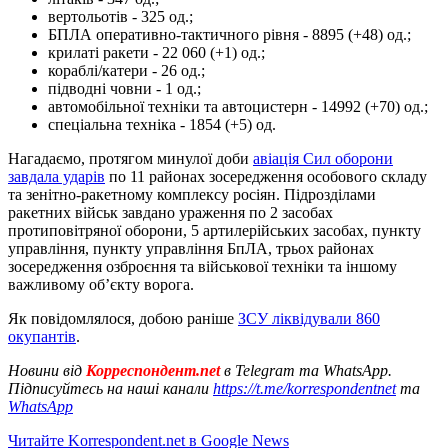
вертольотів - 325 од.;
БПЛА оперативно-тактичного рівня - 8895 (+48) од.;
крилаті ракети - 22 060 (+1) од.;
кораблі/катери - 26 од.;
підводні човни - 1 од.;
автомобільної техніки та автоцистерн - 14992 (+70) од.;
спеціальна техніка - 1854 (+5) од.
Нагадаємо, протягом минулої доби
авіація Сил оборони
завдала ударів
по 11 районах зосередження особового складу
та зенітно-ракетному комплексу росіян. Підрозділами
ракетних військ завдано ураження по 2 засобах
протиповітряної оборони, 5 артилерійських засобах, пункту
управління, пункту управління БпЛА, трьох районах
зосередження озброєння та військової техніки та іншому
важливому об’єкту ворога.
Як повідомлялося, добою раніше
ЗСУ ліквідували 860
окупантів
.
Новини від
Корреспондент.net
в Telegram та WhatsApp.
Підписуйтесь на наші канали
https://t.me/korrespondentnet
та
WhatsApp
Читайте Korrespondent.net в Google News