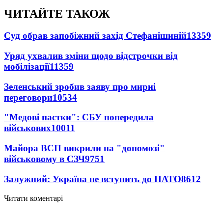
ЧИТАЙТЕ ТАКОЖ
Суд обрав запобіжний захід Стефанішиній
13359
Уряд ухвалив зміни щодо відстрочки від
мобілізації
11359
Зеленський зробив заяву про мирні
переговори
10534
"Медові пастки": СБУ попередила
військових
10011
Майора ВСП викрили на "допомозі"
військовому в СЗЧ
9751
Залужний: Україна не вступить до НАТО
8612
Читати коментарі