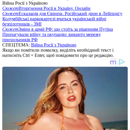
Війна Росії з Україною
Сюжет
Вторгнення Росії в Україну. Онлайн
Сюжет
Ескалація для Європи. Російський дрон в Лейпцигу
Колумбійські наркокартелі вчаться українській війні
безпілотників - ЗМІ
Сюжет
Зміни в армії РФ: що стоїть за рішенням Путіна
Пропагували війну та окупацію: викрито мережу
прихильників РФ
СПЕЦТЕМА:
Війна Росії з Україною
Якщо ви помітили помилку, виділіть необхідний текст і
натисніть Ctrl + Enter, щоб повідомити про це редакцію.