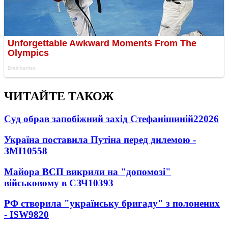
ЧИТАЙТЕ ТАКОЖ
Суд обрав запобіжний захід Стефанішиній
22026
Україна поставила Путіна перед дилемою -
ЗМІ
10558
Майора ВСП викрили на "допомозі"
військовому в СЗЧ
10393
РФ створила "українську бригаду" з полонених
- ISW
9820