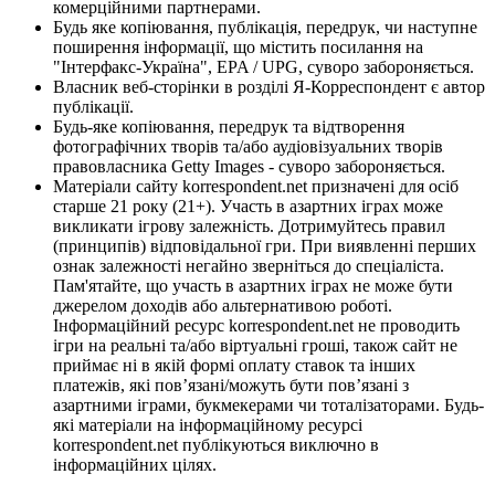
комерційними партнерами.
Будь яке копіювання, публікація, передрук, чи наступне
поширення інформації, що містить посилання на
"Інтерфакс-Україна", EPA / UPG, суворо забороняється.
Власник веб-сторінки в розділі Я-Корреспондент є автор
публікації.
Будь-яке копіювання, передрук та відтворення
фотографічних творів та/або аудіовізуальних творів
правовласника Getty Images - суворо забороняється.
Матеріали сайту korrespondent.net призначені для осіб
старше 21 року (21+). Участь в азартних іграх може
викликати ігрову залежність. Дотримуйтесь правил
(принципів) відповідальної гри. При виявленні перших
ознак залежності негайно зверніться до спеціаліста.
Пам'ятайте, що участь в азартних іграх не може бути
джерелом доходів або альтернативою роботі.
Інформаційний ресурс korrespondent.net не проводить
ігри на реальні та/або віртуальні гроші, також сайт не
приймає ні в якій формі оплату ставок та інших
платежів, які пов’язані/можуть бути пов’язані з
азартними іграми, букмекерами чи тоталізаторами. Будь-
які матеріали на інформаційному ресурсі
korrespondent.net публікуються виключно в
інформаційних цілях.