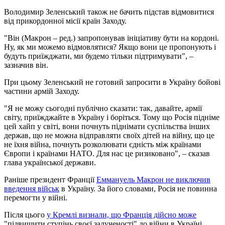
Володимир Зеленський також не бачить підстав відмовитися
від прикордонної місії країн Заходу.
"Він (Макрон – ред.) запропонував ініціативу бути на кордоні.
Ну, як ми можемо відмовлятися? Якщо вони це пропонують і
будуть приїжджати, ми будемо тільки підтримувати", –
зазначив він.
При цьому Зеленський не готовий запросити в Україну бойові
частини армій Заходу.
"Я не можу сьогодні публічно сказати: так, давайте, армії
світу, приїжджайте в Україну і боріться. Тому що Росія підніме
цей хайп у світі, вони почнуть піднімати суспільства інших
держав, що не можна відправляти своїх дітей на війну, що це
не їхня війна, почнуть розколювати єдність між країнами
Європи і країнами НАТО. Для нас це ризиковано", – сказав
глава української держави.
Раніше президент Франції
Еммануель Макрон не виключив
введення військ
в Україну. За його словами, Росія не повинна
перемогти у війні.
Після цього
у Кремлі визнали, що Франція дійсно може
"підвищити ступінь своєї залученості" до війни в Україні.