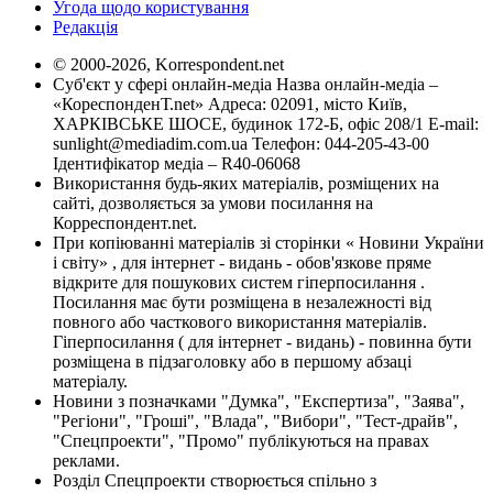
Угода щодо користування
Редакція
© 2000-2026, Korrespondent.net
Суб'єкт у сфері онлайн-медіа Назва онлайн-медіа –
«КореспонденТ.net» Адреса: 02091, місто Київ,
ХАРКІВСЬКЕ ШОСЕ, будинок 172-Б, офіс 208/1 E-mail:
sunlight@mediadim.com.ua
Телефон: 044-205-43-00
Ідентифікатор медіа – R40-06068
Використання будь-яких матеріалів, розміщених на
сайті, дозволяється за умови посилання на
Корреспондент.net.
При копіюванні матеріалів зі сторінки « Новини України
і світу» , для інтернет - видань - обов'язкове пряме
відкрите для пошукових систем гіперпосилання .
Посилання має бути розміщена в незалежності від
повного або часткового використання матеріалів.
Гіперпосилання ( для інтернет - видань) - повинна бути
розміщена в підзаголовку або в першому абзаці
матеріалу.
Новини з позначками "Думка", "Експертиза", "Заява",
"Регіони", "Гроші", "Влада", "Вибори", "Тест-драйв",
"Спецпроекти", "Промо" публікуються на правах
реклами.
Розділ Спецпроекти створюється спільно з