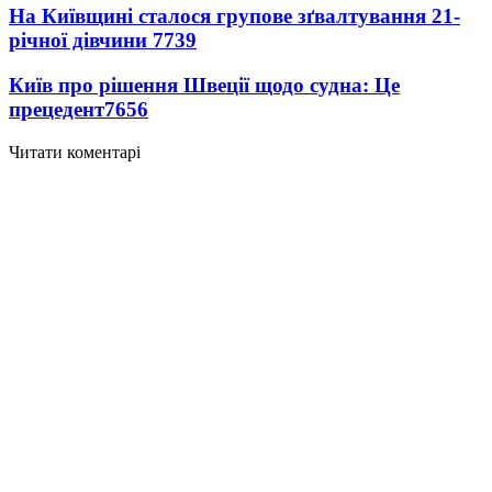
На Київщині сталося групове зґвалтування 21-
річної дівчини
7739
Київ про рішення Швеції щодо судна: Це
прецедент
7656
Читати коментарі