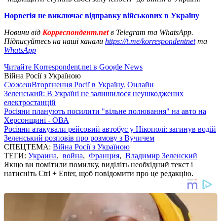
Норвегія не виключає відправку військових в Україну
Новини від
Корреспондент.net
в Telegram та WhatsApp.
Підписуйтесь на наші канали
https://t.me/korrespondentnet
та
WhatsApp
Читайте Korrespondent.net в Google News
Війна Росії з Україною
Сюжет
Вторгнення Росії в Україну. Онлайн
Зеленський: В Україні не залишилося неушкоджених
електростанцій
Росіяни планують посилити "вільне полювання" на авто на
Херсонщині - ОВА
Росіяни атакували рейсовий автобус у Нікополі: загинув водій
Зеленський розповів про розмову з Вучичем
СПЕЦТЕМА:
Війна Росії з Україною
ТЕГИ:
Украина
,
война
,
Франция
,
Владимир Зеленский
Якщо ви помітили помилку, виділіть необхідний текст і
натисніть Ctrl + Enter, щоб повідомити про це редакцію.