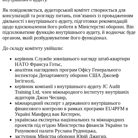
Як повідомляється, аудиторський комітет створюється для
консультацій та розгляду питань, пов’язаних із провадженням
діяльності з внутрішнього аудиту, підготовки рекомендацій
щодо вдосконалення його роботи в Міністерстві оборони. Він
підсилюватиме функцію внутрішнього аудиту, й водночас буде
органом, який розбудовуватиме його функціонал.
До складу комітету увійшли:
керівник Служби зовнішнього нагляду штаб-квартири
НАТО Франсуа Готьє,
аналітик наглядових програм Офісу Генерального
інспектора Департаменту оборони США Джозеф
Інгігнолі,
керівник компанії з внутрішнього аудиту JC Audit
Training Ltd, член міжнародного інституту внутрішніх
аудиторів Джон Чесшир,
міжнародний експерт з державного внутрішнього
фінансового контролю в рамках програми EU4PFM в
Україні Манфред ван Кестерен,
українська експертка національних та міжнародних
проектів під егідою Міністерства фінансів України та
Рахункової палати Руслана Рудницька,
заступник Міністра оборони Юрій Джигир,