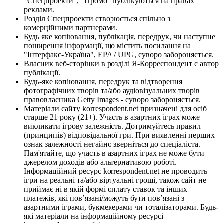
"Спецпроекти", "Промо" публікуються на правах
реклами.
Розділ Спецпроекти створюється спільно з
комерційними партнерами.
Будь яке копіювання, публікація, передрук, чи наступне
поширення інформації, що містить посилання на
"Інтерфакс-Україна", EPA / UPG, суворо забороняється.
Власник веб-сторінки в розділі Я-Корреспондент є автор
публікації.
Будь-яке копіювання, передрук та відтворення
фотографічних творів та/або аудіовізуальних творів
правовласника Getty Images - суворо забороняється.
Матеріали сайту korrespondent.net призначені для осіб
старше 21 року (21+). Участь в азартних іграх може
викликати ігрову залежність. Дотримуйтесь правил
(принципів) відповідальної гри. При виявленні перших
ознак залежності негайно зверніться до спеціаліста.
Пам'ятайте, що участь в азартних іграх не може бути
джерелом доходів або альтернативою роботі.
Інформаційний ресурс korrespondent.net не проводить
ігри на реальні та/або віртуальні гроші, також сайт не
приймає ні в якій формі оплату ставок та інших
платежів, які пов’язані/можуть бути пов’язані з
азартними іграми, букмекерами чи тоталізаторами. Будь-
які матеріали на інформаційному ресурсі