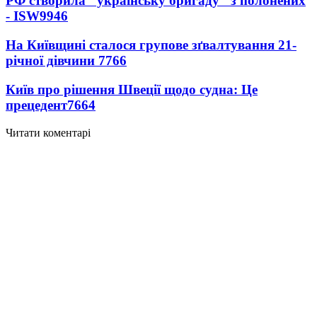
РФ створила "українську бригаду" з полонених
- ISW
9946
На Київщині сталося групове зґвалтування 21-
річної дівчини
7766
Київ про рішення Швеції щодо судна: Це
прецедент
7664
Читати коментарі