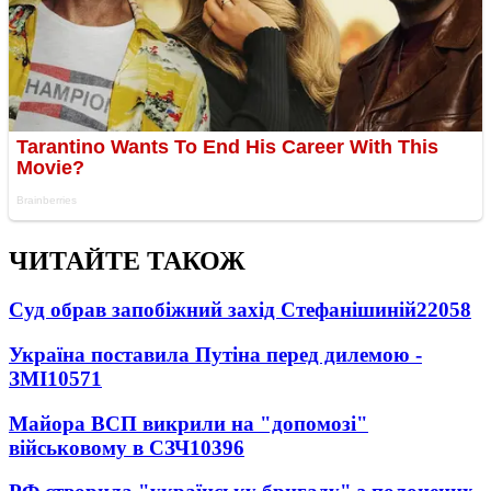
ЧИТАЙТЕ ТАКОЖ
Суд обрав запобіжний захід Стефанішиній
22058
Україна поставила Путіна перед дилемою -
ЗМІ
10571
Майора ВСП викрили на "допомозі"
військовому в СЗЧ
10396