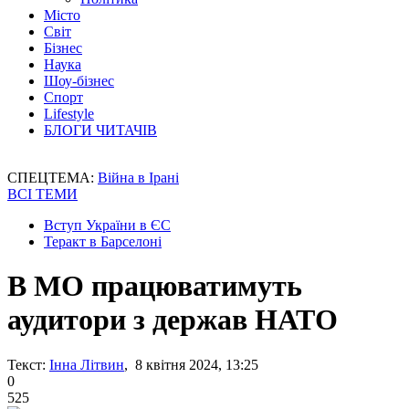
Місто
Світ
Бізнес
Наука
Шоу-бізнес
Спорт
Lifestyle
БЛОГИ ЧИТАЧІВ
СПЕЦТЕМА:
Війна в Ірані
ВСІ ТЕМИ
Вступ України в ЄС
Теракт в Барселоні
В МО працюватимуть
аудитори з держав НАТО
Текст:
Інна Літвин
, 8 квітня 2024, 13:25
0
525