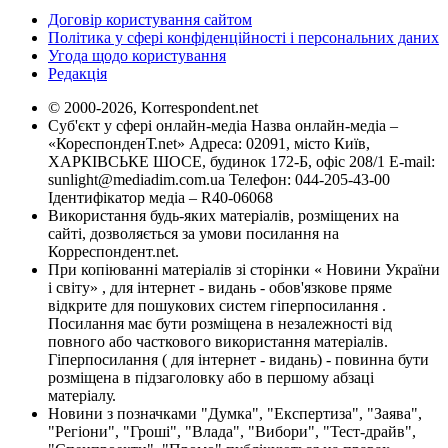
Договір користування сайтом
Політика у сфері конфіденційності і персональних даних
Угода щодо користування
Редакція
© 2000-2026, Korrespondent.net
Суб'єкт у сфері онлайн-медіа Назва онлайн-медіа –
«КореспонденТ.net» Адреса: 02091, місто Київ,
ХАРКІВСЬКЕ ШОСЕ, будинок 172-Б, офіс 208/1 E-mail:
sunlight@mediadim.com.ua
Телефон: 044-205-43-00
Ідентифікатор медіа – R40-06068
Використання будь-яких матеріалів, розміщених на
сайті, дозволяється за умови посилання на
Корреспондент.net.
При копіюванні матеріалів зі сторінки « Новини України
і світу» , для інтернет - видань - обов'язкове пряме
відкрите для пошукових систем гіперпосилання .
Посилання має бути розміщена в незалежності від
повного або часткового використання матеріалів.
Гіперпосилання ( для інтернет - видань) - повинна бути
розміщена в підзаголовку або в першому абзаці
матеріалу.
Новини з позначками "Думка", "Експертиза", "Заява",
"Регіони", "Гроші", "Влада", "Вибори", "Тест-драйв",