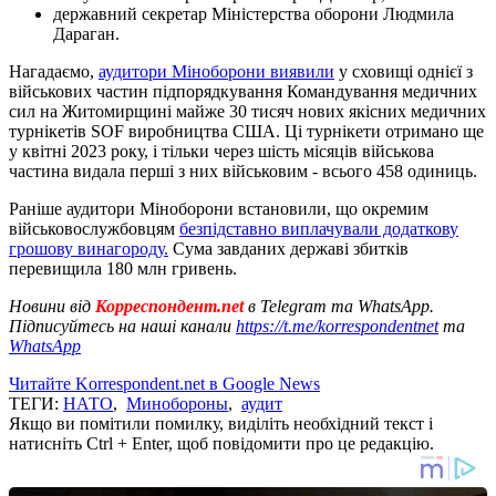
державний секретар Міністерства оборони Людмила
Дараган.
Нагадаємо,
аудитори Міноборони виявили
у сховищі однієї з
військових частин підпорядкування Командування медичних
сил на Житомирщині майже 30 тисяч нових якісних медичних
турнікетів SOF виробництва США. Ці турнікети отримано ще
у квітні 2023 року, і тільки через шість місяців військова
частина видала перші з них військовим - всього 458 одиниць.
Раніше аудитори Міноборони встановили, що окремим
військовослужбовцям
безпідставно виплачували додаткову
грошову винагороду.
Сума завданих державі збитків
перевищила 180 млн гривень.
Новини від
Корреспондент.net
в Telegram та WhatsApp.
Підписуйтесь на наші канали
https://t.me/korrespondentnet
та
WhatsApp
Читайте Korrespondent.net в Google News
ТЕГИ:
НАТО
,
Минобороны
,
аудит
Якщо ви помітили помилку, виділіть необхідний текст і
натисніть Ctrl + Enter, щоб повідомити про це редакцію.