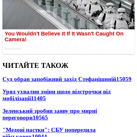
ЧИТАЙТЕ ТАКОЖ
Суд обрав запобіжний захід Стефанішиній
15059
Уряд ухвалив зміни щодо відстрочки від
мобілізації
11405
Зеленський зробив заяву про мирні
переговори
10565
"Медові пастки": СБУ попередила
військових
10044