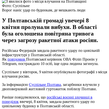
Фото: Суспільне
Ворог наніс удар по будинкам, де мешкають люди
У Полтавській громаді увечері 8
квітня пролунали вибухи. В області
була оголошена повітряна тривога
через загрозу ракетної атаки росіян.
Російська Федерація завдала ракетного удару по цивільній
інфраструктурі у Полтавській області.
Як
повідомив
Полтавської керівник ОВА Філіп Пронін у
Telegram, постраждало 10 осіб, іще одна людина загинула.
Суспільне у вівторок, 9 квітня опублікувало фотографії з місця
влучання росіян.
За інформацією
Суспільне Полтава
, загарбники влучили у
двоповерховий житловий гуртожиток поблизу Полтави.
Раніше повідлмлялося, що
російські воєнні злочинці в
понеділок
ввечері, 8 квітня, завдала ракетного удару по
цивільному будинку в Полтавській області.