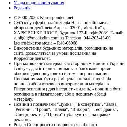
Угода щодо користування
Редакція
© 2000-2026, Korrespondent.net
Суб'єкт у сфері онлайн-медіа Назва онлайн-медіа –
«КореспонденТ.net» Адреса: 02091, місто Київ,
ХАРКІВСЬКЕ ШОСЕ, будинок 172-Б, офіс 208/1 E-mail:
sunlight@mediadim.com.ua
Телефон: 044-205-43-00
Ідентифікатор медіа – R40-06068
Використання будь-яких матеріалів, розміщених на
сайті, дозволяється за умови посилання на
Корреспондент.net.
При копіюванні матеріалів зі сторінки « Новини України
і світу» , для інтернет - видань - обов'язкове пряме
відкрите для пошукових систем гіперпосилання .
Посилання має бути розміщена в незалежності від
повного або часткового використання матеріалів.
Гіперпосилання ( для інтернет - видань) - повинна бути
розміщена в підзаголовку або в першому абзаці
матеріалу.
Новини з позначками "Думка", "Експертиза", "Заява",
"Регіони", "Гроші", "Влада", "Вибори", "Тест-драйв",
"Спецпроекти", "Промо" публікуються на правах
реклами.
Розділ Спецпроекти створюється спільно з