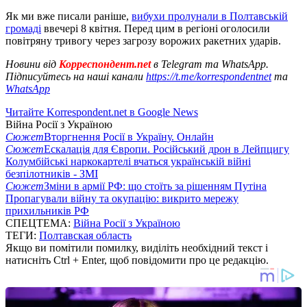
Як ми вже писали раніше,
вибухи пролунали в Полтавській
громаді
ввечері 8 квітня. Перед цим в регіоні оголосили
повітряну тривогу через загрозу ворожих ракетних ударів.
Новини від
Корреспондент.net
в Telegram та WhatsApp.
Підписуйтесь на наші канали
https://t.me/korrespondentnet
та
WhatsApp
Читайте Korrespondent.net в Google News
Війна Росії з Україною
Сюжет
Вторгнення Росії в Україну. Онлайн
Сюжет
Ескалація для Європи. Російський дрон в Лейпцигу
Колумбійські наркокартелі вчаться українській війні
безпілотників - ЗМІ
Сюжет
Зміни в армії РФ: що стоїть за рішенням Путіна
Пропагували війну та окупацію: викрито мережу
прихильників РФ
СПЕЦТЕМА:
Війна Росії з Україною
ТЕГИ:
Полтавская область
Якщо ви помітили помилку, виділіть необхідний текст і
натисніть Ctrl + Enter, щоб повідомити про це редакцію.