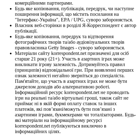
комерційними партнерами.
Будь яке копіювання, публікація, передрук, чи наступне
поширення інформації, що містить посилання на
"Інтерфакс-Україна", EPA / UPG, суворо забороняється.
Власник веб-сторінки в розділі Я-Корреспондент є автор
публікації.
Будь-яке копіювання, передрук та відтворення
фотографічних творів та/або аудіовізуальних творів
правовласника Getty Images - суворо забороняється.
Матеріали сайту korrespondent.net призначені для осіб
старше 21 року (21+). Участь в азартних іграх може
викликати ігрову залежність. Дотримуйтесь правил
(принципів) відповідальної гри. При виявленні перших
ознак залежності негайно зверніться до спеціаліста.
Пам'ятайте, що участь в азартних іграх не може бути
джерелом доходів або альтернативою роботі.
Інформаційний ресурс korrespondent.net не проводить
ігри на реальні та/або віртуальні гроші, також сайт не
приймає ні в якій формі оплату ставок та інших
платежів, які пов’язані/можуть бути пов’язані з
азартними іграми, букмекерами чи тоталізаторами. Будь-
які матеріали на інформаційному ресурсі
korrespondent.net публікуються виключно в
інформаційних цілях.