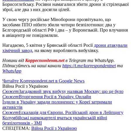
Борисоглєбську. Росіяни намагалися збити дрони зі стрілецької
зброї, але два з них досягли цілей.
У свою чергу російське Міноборони прозвітувало, що
засобами ППО нібито збили чотири безпілотники: два у
Бєлгородській області РФ і два – у Воронезькій. Про влучання
в авіацентр не повідомляли.
Нагадаємо, 5 квітня у Брянській області Росії
дрони атакували
хімічний завод
, на якому виробляють вибухівку.
Новини від
Корреспондент.net
в Telegram та WhatsApp.
Підписуйтесь на наші канали
https://t.me/korrespondentnet
та
WhatsApp
Читайте Korrespondent.net в Google News
Війна Росії з Україною
Сюжет
Загадковий звук вибуху налякав Москву: що це було
Сюжет
Вторгнення Росії в Україну. Онлайн
Їздили в Україну заради полонених: у Кореї затримали
активістів
Сюжет
Ескалація для Європи. Російський дрон в Лейпцигу
Колумбійські наркокартелі вчаться українській війні
безпілотників - ЗМІ
СПЕЦТЕМА:
Війна Росії з Україною