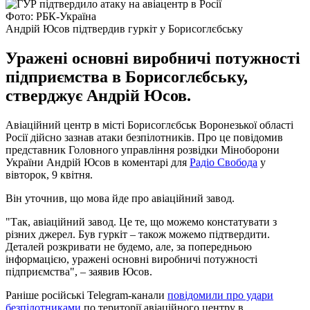
Фото: РБК-Україна
Андрій Юсов підтвердив гуркіт у Борисоглєбську
Уражені основні виробничі потужності
підприємства в Борисоглєбську,
стверджує Андрій Юсов.
Авіаційний центр в місті Борисоглєбськ Воронезької області
Росії дійсно зазнав атаки безпілотників. Про це повідомив
представник Головного управління розвідки Міноборони
України Андрій Юсов в коментарі для
Радіо Свобода
у
вівторок, 9 квітня.
Він уточнив, що мова йде про авіаційний завод.
"Так, авіаційний завод. Це те, що можемо констатувати з
різних джерел. Був гуркіт – також можемо підтвердити.
Деталей розкривати не будемо, але, за попередньою
інформацією, уражені основні виробничі потужності
підприємства", – заявив Юсов.
Раніше російські Telegram-канали
повідомили про удари
безпілотниками
по території авіаційного центру в