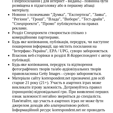
Гіперпосилання ( для інтернет - видань) - повинна бути
розміщена в підзаголовку або в першому абзаці
матеріалу.
Новини з позначками "Думка", "Експертиза", "Заява",
"Регіони", "Гроші", "Влада", "Вибори", "Тест-драйв",
"Спецпроекти", "Промо" публікуються на правах
реклами.
Розділ Спецпроекти створюється спільно з
комерційними партнерами.
Будь яке копіювання, публікація, передрук, чи наступне
поширення інформації, що містить посилання на
"Інтерфакс-Україна", EPA / UPG, суворо забороняється.
Власник веб-сторінки в розділі Я-Корреспондент є автор
публікації.
Будь-яке копіювання, передрук та відтворення
фотографічних творів та/або аудіовізуальних творів
правовласника Getty Images - суворо забороняється.
Матеріали сайту korrespondent.net призначені для осіб
старше 21 року (21+). Участь в азартних іграх може
викликати ігрову залежність. Дотримуйтесь правил
(принципів) відповідальної гри. При виявленні перших
ознак залежності негайно зверніться до спеціаліста.
Пам'ятайте, що участь в азартних іграх не може бути
джерелом доходів або альтернативою роботі.
Інформаційний ресурс korrespondent.net не проводить