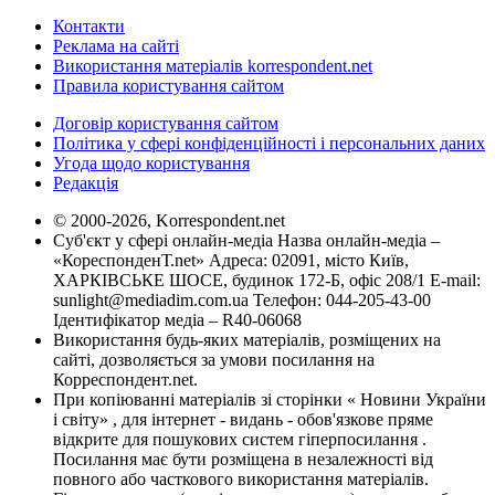
Контакти
Реклама на сайті
Використання матеріалів korrespondent.net
Правила користування сайтом
Договір користування сайтом
Політика у сфері конфіденційності і персональних даних
Угода щодо користування
Редакція
© 2000-2026, Korrespondent.net
Суб'єкт у сфері онлайн-медіа Назва онлайн-медіа –
«КореспонденТ.net» Адреса: 02091, місто Київ,
ХАРКІВСЬКЕ ШОСЕ, будинок 172-Б, офіс 208/1 E-mail:
sunlight@mediadim.com.ua
Телефон: 044-205-43-00
Ідентифікатор медіа – R40-06068
Використання будь-яких матеріалів, розміщених на
сайті, дозволяється за умови посилання на
Корреспондент.net.
При копіюванні матеріалів зі сторінки « Новини України
і світу» , для інтернет - видань - обов'язкове пряме
відкрите для пошукових систем гіперпосилання .
Посилання має бути розміщена в незалежності від
повного або часткового використання матеріалів.