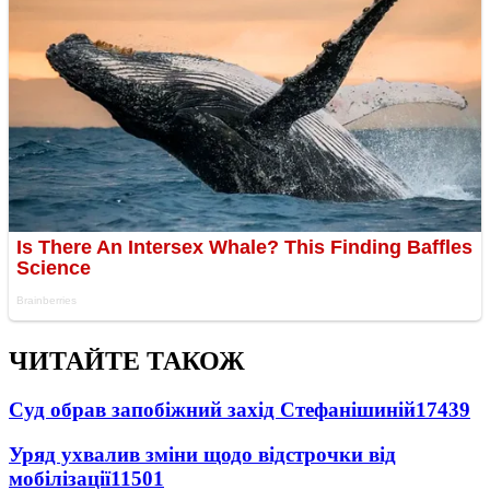
ЧИТАЙТЕ ТАКОЖ
Суд обрав запобіжний захід Стефанішиній
17439
Уряд ухвалив зміни щодо відстрочки від
мобілізації
11501