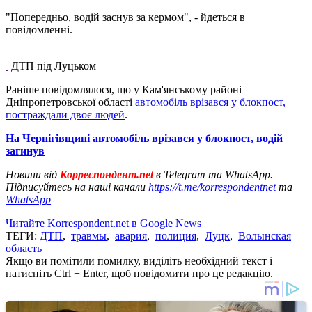
"Попередньо, водій заснув за кермом", - йдеться в
повідомленні.
ДТП під Луцьком
Раніше повідомлялося, що у Кам'янському районі
Дніпропетровської області
автомобіль врізався у блокпост,
постраждали двоє людей
.
На Чернігівщині автомобіль врізався у блокпост, водій
загинув
Новини від
Корреспондент.net
в Telegram та WhatsApp.
Підписуйтесь на наші канали
https://t.me/korrespondentnet
та
WhatsApp
Читайте Korrespondent.net в Google News
ТЕГИ:
ДТП
,
травмы
,
авария
,
полиция
,
Луцк
,
Волынская
область
Якщо ви помітили помилку, виділіть необхідний текст і
натисніть Ctrl + Enter, щоб повідомити про це редакцію.