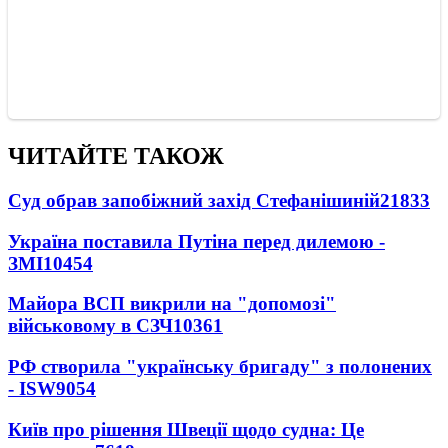
ЧИТАЙТЕ ТАКОЖ
Суд обрав запобіжний захід Стефанішиній
21833
Україна поставила Путіна перед дилемою -
ЗМІ
10454
Майора ВСП викрили на "допомозі"
військовому в СЗЧ
10361
РФ створила "українську бригаду" з полонених
- ISW
9054
Київ про рішення Швеції щодо судна: Це