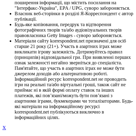
поширення інформації, що містить посилання на
"Інтерфакс-Україна", EPA / UPG, суворо забороняється.
Власник веб-сторінки в розділі Я-Корреспондент є автор
публікації.
Будь-яке копіювання, передрук та відтворення
фотографічних творів та/або аудіовізуальних творів
правовласника Getty Images - суворо забороняється.
Матеріали сайту korrespondent.net призначені для осіб
старше 21 року (21+). Участь в азартних іграх може
викликати ігрову залежність. Дотримуйтесь правил
(принципів) відповідальної гри. При виявленні перших
ознак залежності негайно зверніться до спеціаліста.
Пам'ятайте, що участь в азартних іграх не може бути
джерелом доходів або альтернативою роботі.
Інформаційний ресурс korrespondent.net не проводить
ігри на реальні та/або віртуальні гроші, також сайт не
приймає ні в якій формі оплату ставок та інших
платежів, які пов’язані/можуть бути пов’язані з
азартними іграми, букмекерами чи тоталізаторами. Будь-
які матеріали на інформаційному ресурсі
korrespondent.net публікуються виключно в
інформаційних цілях.
X