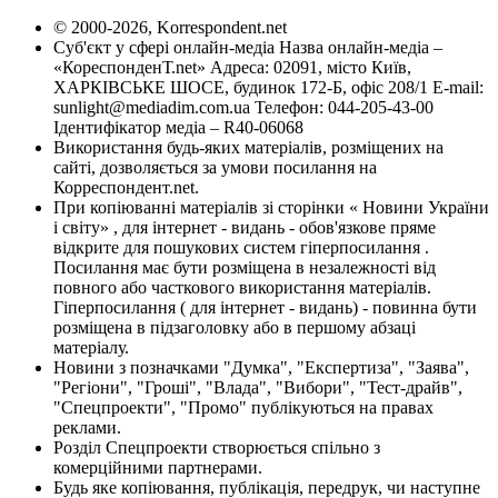
© 2000-2026, Korrespondent.net
Суб'єкт у сфері онлайн-медіа Назва онлайн-медіа –
«КореспонденТ.net» Адреса: 02091, місто Київ,
ХАРКІВСЬКЕ ШОСЕ, будинок 172-Б, офіс 208/1 E-mail:
sunlight@mediadim.com.ua
Телефон: 044-205-43-00
Ідентифікатор медіа – R40-06068
Використання будь-яких матеріалів, розміщених на
сайті, дозволяється за умови посилання на
Корреспондент.net.
При копіюванні матеріалів зі сторінки « Новини України
і світу» , для інтернет - видань - обов'язкове пряме
відкрите для пошукових систем гіперпосилання .
Посилання має бути розміщена в незалежності від
повного або часткового використання матеріалів.
Гіперпосилання ( для інтернет - видань) - повинна бути
розміщена в підзаголовку або в першому абзаці
матеріалу.
Новини з позначками "Думка", "Експертиза", "Заява",
"Регіони", "Гроші", "Влада", "Вибори", "Тест-драйв",
"Спецпроекти", "Промо" публікуються на правах
реклами.
Розділ Спецпроекти створюється спільно з
комерційними партнерами.
Будь яке копіювання, публікація, передрук, чи наступне