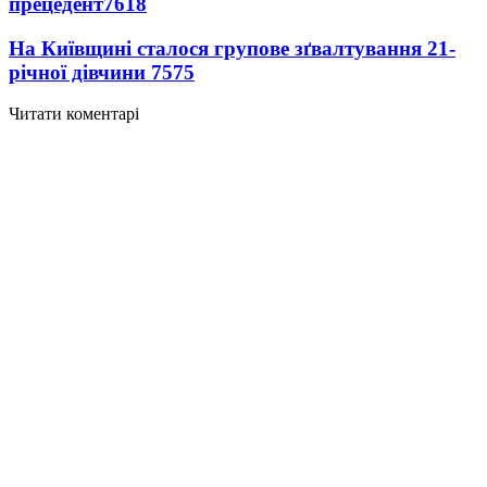
прецедент
7618
На Київщині сталося групове зґвалтування 21-
річної дівчини
7575
Читати коментарі