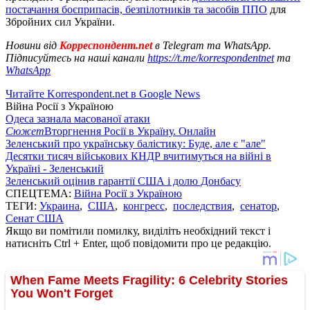
постачання боєприпасів, безпілотників та засобів ППО
для
Збройних сил України.
Новини від
Корреспондент.net
в Telegram та WhatsApp.
Підписуйтесь на наші канали
https://t.me/korrespondentnet
та
WhatsApp
Читайте Korrespondent.net в Google News
Війна Росії з Україною
Одеса зазнала масованої атаки
Сюжет
Вторгнення Росії в Україну. Онлайн
Зеленський про українську балістику: Буде, але є "але"
Десятки тисяч військових КНДР вчитимуться на війні в
Україні - Зеленський
Зеленський оцінив гарантії США і долю Донбасу
СПЕЦТЕМА:
Війна Росії з Україною
ТЕГИ:
Украина
,
США
,
конгресс
,
последствия
,
сенатор
,
Сенат США
Якщо ви помітили помилку, виділіть необхідний текст і
натисніть Ctrl + Enter, щоб повідомити про це редакцію.