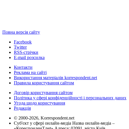
Повна версія сайту
Facebook
Twitter
RSS-стрічки
E-mail розсилка
Контакти
Реклама на сайті
Використання матеріалів korrespondent.net
Правила користування сайтом
Договір користування сайтом
Політика у сфері конфіденційності і персональних даних
Угода щодо користування
Редакція
© 2000-2026, Korrespondent.net
Суб'єкт у сфері онлайн-медіа Назва онлайн-медіа –
«КореспонденТ.net» Адреса: 02091, місто Київ,