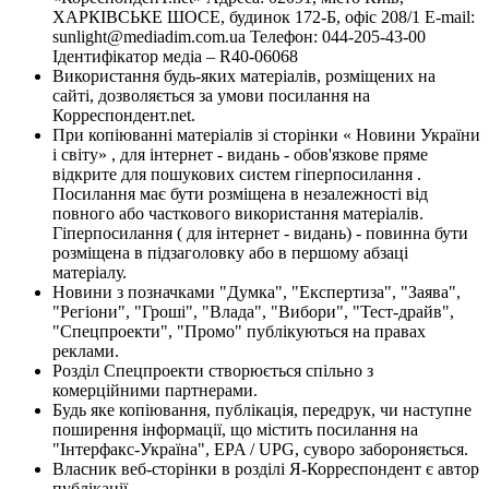
ХАРКІВСЬКЕ ШОСЕ, будинок 172-Б, офіс 208/1 E-mail:
sunlight@mediadim.com.ua
Телефон: 044-205-43-00
Ідентифікатор медіа – R40-06068
Використання будь-яких матеріалів, розміщених на
сайті, дозволяється за умови посилання на
Корреспондент.net.
При копіюванні матеріалів зі сторінки « Новини України
і світу» , для інтернет - видань - обов'язкове пряме
відкрите для пошукових систем гіперпосилання .
Посилання має бути розміщена в незалежності від
повного або часткового використання матеріалів.
Гіперпосилання ( для інтернет - видань) - повинна бути
розміщена в підзаголовку або в першому абзаці
матеріалу.
Новини з позначками "Думка", "Експертиза", "Заява",
"Регіони", "Гроші", "Влада", "Вибори", "Тест-драйв",
"Спецпроекти", "Промо" публікуються на правах
реклами.
Розділ Спецпроекти створюється спільно з
комерційними партнерами.
Будь яке копіювання, публікація, передрук, чи наступне
поширення інформації, що містить посилання на
"Інтерфакс-Україна", EPA / UPG, суворо забороняється.
Власник веб-сторінки в розділі Я-Корреспондент є автор
публікації.