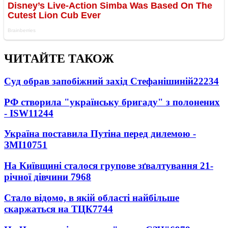
ЧИТАЙТЕ ТАКОЖ
Суд обрав запобіжний захід Стефанішиній
22234
РФ створила "українську бригаду" з полонених
- ISW
11244
Україна поставила Путіна перед дилемою -
ЗМІ
10751
На Київщині сталося групове зґвалтування 21-
річної дівчини
7968
Стало відомо, в якій області найбільше
скаржаться на ТЦК
7744