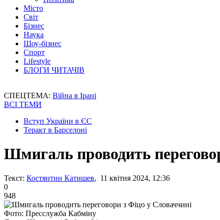
Місто
Світ
Бізнес
Наука
Шоу-бізнес
Спорт
Lifestyle
БЛОГИ ЧИТАЧІВ
СПЕЦТЕМА:
Війна в Ірані
ВСІ ТЕМИ
Вступ України в ЄС
Теракт в Барселоні
Шмигаль проводить переговор
Текст:
Костянтин Катишев
, 11 квітня 2024, 12:36
0
948
Фото: Пресслужба Кабміну