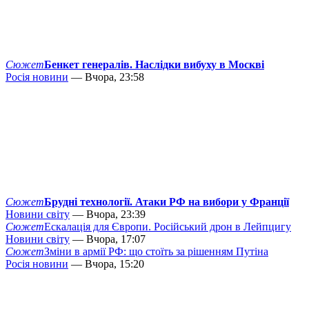
Сюжет
Бенкет генералів. Наслідки вибуху в Москві
Росія новини
— Вчора, 23:58
Сюжет
Брудні технології. Атаки РФ на вибори у Франції
Новини світу
— Вчора, 23:39
Сюжет
Ескалація для Європи. Російський дрон в Лейпцигу
Новини світу
— Вчора, 17:07
Сюжет
Зміни в армії РФ: що стоїть за рішенням Путіна
Росія новини
— Вчора, 15:20