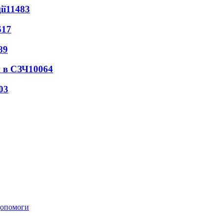
ії
11483
617
89
 в СЗЧ
10064
03
 допомоги