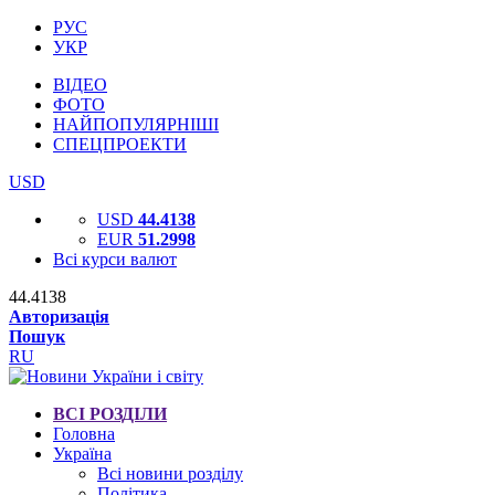
РУС
УКР
ВІДЕО
ФОТО
НАЙПОПУЛЯРНІШІ
СПЕЦПРОЕКТИ
USD
USD
44.4138
EUR
51.2998
Всі курси валют
44.4138
Авторизація
Пошук
RU
ВСІ РОЗДІЛИ
Головна
Україна
Всі новини розділу
Політика