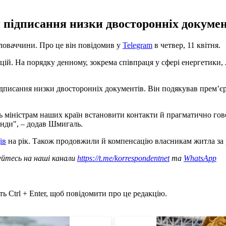
 підписання низки двосторонніх документ
ловаччини. Про це він повідомив у
Telegram
в четвер, 11 квітня.
й. На порядку денному, зокрема співпраця у сфері енергетики, 
дписання низки двосторонніх документів. Він подякував прем’єр
ь міністрам наших країн встановити контакти й прагматично гово
онди", – додав Шмигаль.
ів
на рік. Також продовжили й компенсацію власникам житла за 
уйтесь на наші канали
https://t.me/korrespondentnet
та
WhatsApp
ь Ctrl + Enter, щоб повідомити про це редакцію.