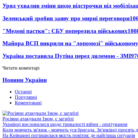
Уряд ухвалив зміни щодо відстрочки від мобілізац
Зеленський зробив заяву про мирні переговори
10
"Медові пастки": СБУ попередила військових
100
Майора ВСП викрили на "допомозі" військовому
Україна поставила Путіна перед дилемою - ЗМІ
97
Читати коментарі
Новини України
Останні
Популярні
Коментовані
Росіяни атакували Ізюм, є загиблі
Українці висловилися щодо тривалості війни - опитування
Коли мовчить зв'язок - мовчить уся бригада. Зв'язківці просять
На Київщині погіршилася якість повітря: де найгірша ситуація