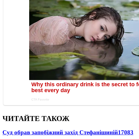
ЧИТАЙТЕ ТАКОЖ
Суд обрав запобіжний захід Стефанішиній
17083