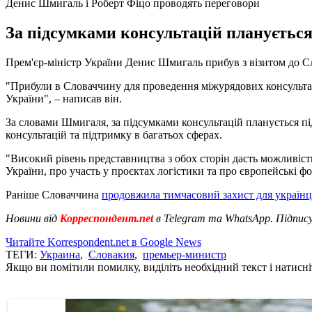
Денис Шмигаль і Роберт Фіцо проводять переговори
За підсумками консультацій планується
Прем'єр-міністр України Денис Шмигаль прибув з візитом до С
"Прибули в Словаччину для проведення міжурядових консультаці
України", – написав він.
За словами Шмигаля, за підсумками консультацій планується пі
консультацій та підтримку в багатьох сферах.
"Високий рівень представництва з обох сторін дасть можливіст
України, про участь у проєктах логістики та про європейські ф
Раніше Словаччина
продовжила тимчасовий захист для українц
Новини від
Корреспондент.net
в Telegram та WhatsApp. Підпис
Читайте Korrespondent.net в Google News
ТЕГИ:
Украина
,
Словакия
,
премьер-министр
Якщо ви помітили помилку, виділіть необхідний текст і натисніт