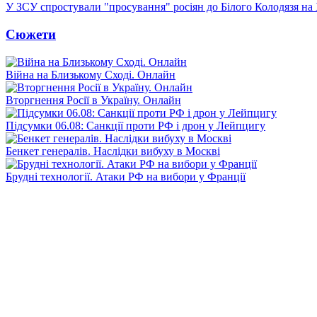
У ЗСУ спростували "просування" росіян до Білого Колодязя на
Сюжети
Війна на Близькому Сході. Онлайн
Вторгнення Росії в Україну. Онлайн
Підсумки 06.08: Санкції проти РФ і дрон у Лейпцигу
Бенкет генералів. Наслідки вибуху в Москві
Брудні технології. Атаки РФ на вибори у Франції