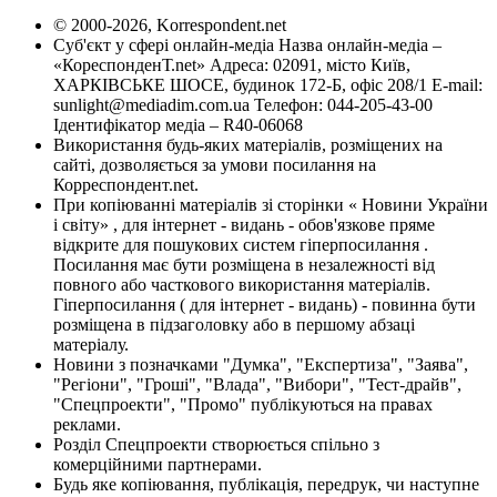
© 2000-2026, Korrespondent.net
Суб'єкт у сфері онлайн-медіа Назва онлайн-медіа –
«КореспонденТ.net» Адреса: 02091, місто Київ,
ХАРКІВСЬКЕ ШОСЕ, будинок 172-Б, офіс 208/1 E-mail:
sunlight@mediadim.com.ua
Телефон: 044-205-43-00
Ідентифікатор медіа – R40-06068
Використання будь-яких матеріалів, розміщених на
сайті, дозволяється за умови посилання на
Корреспондент.net.
При копіюванні матеріалів зі сторінки « Новини України
і світу» , для інтернет - видань - обов'язкове пряме
відкрите для пошукових систем гіперпосилання .
Посилання має бути розміщена в незалежності від
повного або часткового використання матеріалів.
Гіперпосилання ( для інтернет - видань) - повинна бути
розміщена в підзаголовку або в першому абзаці
матеріалу.
Новини з позначками "Думка", "Експертиза", "Заява",
"Регіони", "Гроші", "Влада", "Вибори", "Тест-драйв",
"Спецпроекти", "Промо" публікуються на правах
реклами.
Розділ Спецпроекти створюється спільно з
комерційними партнерами.
Будь яке копіювання, публікація, передрук, чи наступне