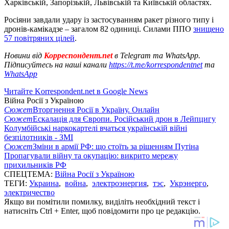
Харківській, Запорізькій, Львівській та Київській областях.
Росіяни завдали удару із застосуванням ракет різного типу і
дронів-камікадзе – загалом 82 одиниці. Силами ППО
знищено
57 повітряних цілей
.
Новини від
Корреспондент.net
в Telegram та WhatsApp.
Підписуйтесь на наші канали
https://t.me/korrespondentnet
та
WhatsApp
Читайте Korrespondent.net в Google News
Війна Росії з Україною
Сюжет
Вторгнення Росії в Україну. Онлайн
Сюжет
Ескалація для Європи. Російський дрон в Лейпцигу
Колумбійські наркокартелі вчаться українській війні
безпілотників - ЗМІ
Сюжет
Зміни в армії РФ: що стоїть за рішенням Путіна
Пропагували війну та окупацію: викрито мережу
прихильників РФ
СПЕЦТЕМА:
Війна Росії з Україною
ТЕГИ:
Украина
,
война
,
электроэнергия
,
тэс
,
Укрэнерго
,
электричество
Якщо ви помітили помилку, виділіть необхідний текст і
натисніть Ctrl + Enter, щоб повідомити про це редакцію.