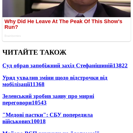
ЧИТАЙТЕ ТАКОЖ
Суд обрав запобіжний захід Стефанішиній
13822
Уряд ухвалив зміни щодо відстрочки від
мобілізації
11368
Зеленський зробив заяву про мирні
переговори
10543
"Медові пастки": СБУ попередила
військових
10018