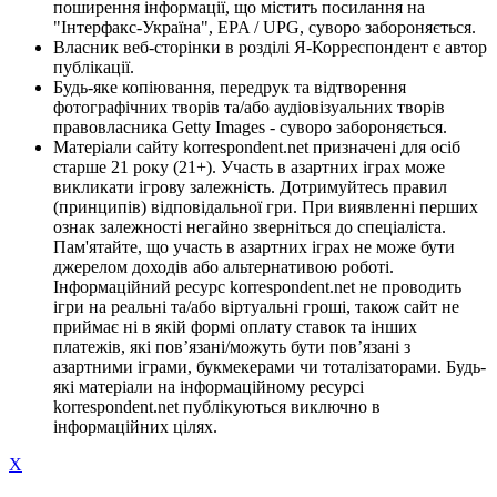
поширення інформації, що містить посилання на
"Інтерфакс-Україна", EPA / UPG, суворо забороняється.
Власник веб-сторінки в розділі Я-Корреспондент є автор
публікації.
Будь-яке копіювання, передрук та відтворення
фотографічних творів та/або аудіовізуальних творів
правовласника Getty Images - суворо забороняється.
Матеріали сайту korrespondent.net призначені для осіб
старше 21 року (21+). Участь в азартних іграх може
викликати ігрову залежність. Дотримуйтесь правил
(принципів) відповідальної гри. При виявленні перших
ознак залежності негайно зверніться до спеціаліста.
Пам'ятайте, що участь в азартних іграх не може бути
джерелом доходів або альтернативою роботі.
Інформаційний ресурс korrespondent.net не проводить
ігри на реальні та/або віртуальні гроші, також сайт не
приймає ні в якій формі оплату ставок та інших
платежів, які пов’язані/можуть бути пов’язані з
азартними іграми, букмекерами чи тоталізаторами. Будь-
які матеріали на інформаційному ресурсі
korrespondent.net публікуються виключно в
інформаційних цілях.
X