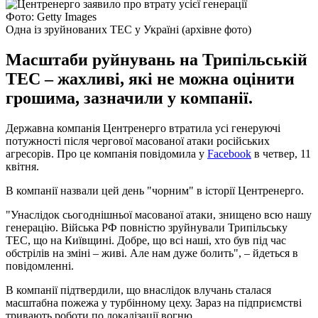
Фото: Getty Images
Одна із зруйнованих ТЕС у Україні (архівне фото)
Масштаби руйнувань на Трипільській
ТЕС – жахливі, які не можна оцінити
грошима, зазначили у компанії.
Державна компанія Центренерго втратила усі генеруючі
потужності після чергової масованої атаки російських
агресорів. Про це компанія повідомила у
Facebook
в четвер, 11
квітня.
В компанії назвали цей день "чорним" в історії Центренерго.
"Унаслідок сьогоднішньої масованої атаки, знищено всю нашу
генерацію. Війська РФ повністю зруйнували Трипільську
ТЕС, що на Київщині. Добре, що всі наші, хто був під час
обстрілів на зміні – живі. Але нам дуже болить", – йдеться в
повідомленні.
В компанії підтвердили, що внаслідок влучань сталася
масштабна пожежа у турбінному цеху. Зараз на підприємстві
тривають роботи по локалізації вогню.