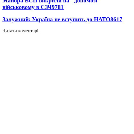
Майора ВСП викрили на "допомозі"
військовому в СЗЧ
9781
Залужний: Україна не вступить до НАТО
8617
Читати коментарі