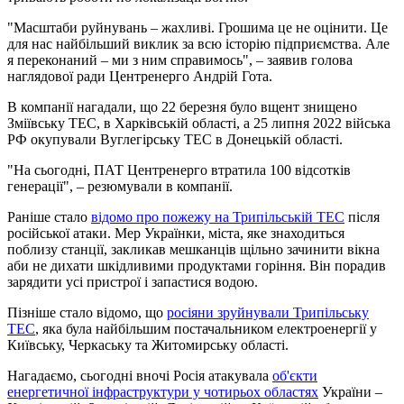
"Масштаби руйнувань – жахливі. Грошима це не оцінити. Це
для нас найбільший виклик за всю історію підприємства. Але
я переконаний – ми з ним справимось", – заявив голова
наглядової ради Центренерго Андрій Гота.
В компанії нагадали, що 22 березня було вщент знищено
Зміївську ТЕС, в Харківській області, а 25 липня 2022 війська
РФ окупували Вуглегірську ТЕС в Донецькій області.
"На сьогодні, ПАТ Центренерго втратила 100 відсотків
генерації", – резюмували в компанії.
Раніше стало
відомо про пожежу на Трипільській ТЕС
після
російської атаки. Мер Українки, міста, яке знаходиться
поблизу станції, закликав мешканців щільно зачинити вікна
аби не дихати шкідливими продуктами горіння. Він порадив
зарядити усі пристрої і запастися водою.
Пізніше стало відомо, що
росіяни зруйнували Трипільську
ТЕС
, яка була найбільшим постачальником електроенергії у
Київську, Черкаську та Житомирську області.
Нагадаємо, сьогодні вночі Росія атакувала
об'єкти
енергетичної інфраструктури у чотирьох областях
України –