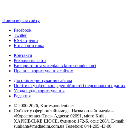
Повна версія сайту
Facebook
Twitter
RSS-стрічки
E-mail розсилка
Контакти
Реклама на сайті
Використання матеріалів korrespondent.net
Правила користування сайтом
Договір користування сайтом
Політика у сфері конфіденційності і персональних даних
Угода щодо користування
Редакція
© 2000-2026, Korrespondent.net
Суб'єкт у сфері онлайн-медіа Назва онлайн-медіа –
«КореспонденТ.net» Адреса: 02091, місто Київ,
ХАРКІВСЬКЕ ШОСЕ, будинок 172-Б, офіс 208/1 E-mail:
sunlight@mediadim.com.ua
Телефон: 044-205-43-00