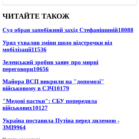
ЧИТАЙТЕ ТАКОЖ
Суд обрав запобіжний захід Стефанішиній
18088
Уряд ухвалив зміни щодо відстрочки від
мобілізації
11536
Зеленський зробив заяву про мирні
переговори
10656
Майора ВСП викрили на "допомозі"
військовому в СЗЧ
10179
"Медові пастки": СБУ попередила
військових
10127
Україна поставила Путіна перед дилемою -
ЗМІ
9964