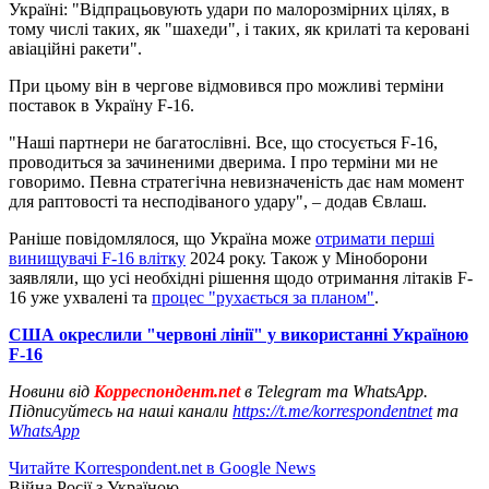
Україні: "Відпрацьовують удари по малорозмірних цілях, в
тому числі таких, як "шахеди", і таких, як крилаті та керовані
авіаційні ракети".
При цьому він в чергове відмовився про можливі терміни
поставок в Україну F-16.
"Наші партнери не багатослівні. Все, що стосується F-16,
проводиться за зачиненими дверима. І про терміни ми не
говоримо. Певна стратегічна невизначеність дає нам момент
для раптовості та несподіваного удару", – додав Євлаш.
Раніше повідомлялося, що Україна може
отримати перші
винищувачі F-16 влітку
2024 року. Також у Міноборони
заявляли, що усі необхідні рішення щодо отримання літаків F-
16 уже ухвалені та
процес "рухається за планом"
.
США окреслили "червоні лінії" у використанні Україною
F-16
Новини від
Корреспондент.net
в Telegram та WhatsApp.
Підписуйтесь на наші канали
https://t.me/korrespondentnet
та
WhatsApp
Читайте Korrespondent.net в Google News
Війна Росії з Україною