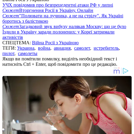
УЧХ повідомив про безпрецедентні атаки РФ у липні
Сюжет
Вторгнення Росії в Україну. Онлайн
Сюжет
"Полювати на лучника, а не на стрілу". Як Україні
боротись з балістикою
Сюжет
Загадковий звук вибуху налякав Москву: що це було
Їздили в Україну заради полонених: у Кореї затримали
активістів
СПЕЦТЕМА:
Війна Росії з Україною
ТЕГИ:
Украина
,
война
,
авиация
,
самолет
,
истребитель
,
пилот
,
самолеты
Якщо ви помітили помилку, виділіть необхідний текст і
натисніть Ctrl + Enter, щоб повідомити про це редакцію.