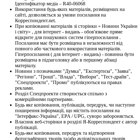
Ідентифікатор медіа – R40-06068
Використання будь-яких матеріалів, розміщених на
сайті, дозволяється за умови посилання на
Корреспондент.net.
При копіюванні матеріалів зі сторінки « Новини України
і світу» , для інтернет - видань - обов'язкове пряме
відкрите для пошукових систем гіперпосилання .
Посилання має бути розміщена в незалежності від
повного або часткового використання матеріалів.
Гіперпосилання ( для інтернет - видань) - повинна бути
розміщена в підзаголовку або в першому абзаці
матеріалу.
Новини з позначками "Думка", "Експертиза", "Заява",
"Регіони", "Гроші", "Влада", "Вибори", "Тест-драйв",
"Спецпроекти", "Промо" публікуються на правах
реклами.
Розділ Спецпроекти створюється спільно з
комерційними партнерами.
Будь яке копіювання, публікація, передрук, чи наступне
поширення інформації, що містить посилання на
"Інтерфакс-Україна", EPA / UPG, суворо забороняється.
Власник веб-сторінки в розділі Я-Корреспондент є автор
публікації.
Будь-яке копіювання, передрук та відтворення
фотографічних творів та/або аудіовізуальних творів