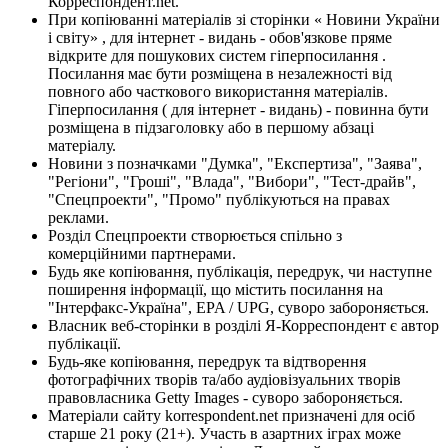
Корреспондент.net.
При копіюванні матеріалів зі сторінки « Новини України
і світу» , для інтернет - видань - обов'язкове пряме
відкрите для пошукових систем гіперпосилання .
Посилання має бути розміщена в незалежності від
повного або часткового використання матеріалів.
Гіперпосилання ( для інтернет - видань) - повинна бути
розміщена в підзаголовку або в першому абзаці
матеріалу.
Новини з позначками "Думка", "Експертиза", "Заява",
"Регіони", "Гроші", "Влада", "Вибори", "Тест-драйв",
"Спецпроекти", "Промо" публікуються на правах
реклами.
Розділ Спецпроекти створюється спільно з
комерційними партнерами.
Будь яке копіювання, публікація, передрук, чи наступне
поширення інформації, що містить посилання на
"Інтерфакс-Україна", EPA / UPG, суворо забороняється.
Власник веб-сторінки в розділі Я-Корреспондент є автор
публікації.
Будь-яке копіювання, передрук та відтворення
фотографічних творів та/або аудіовізуальних творів
правовласника Getty Images - суворо забороняється.
Матеріали сайту korrespondent.net призначені для осіб
старше 21 року (21+). Участь в азартних іграх може