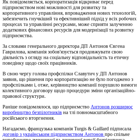
Як повідомляється, корпоратизація відкриває перед
підприємством нові можливості для розвитку та
корпоративного управління, впровадження нових технологій,
забезпечить гнучкіший та ефективніший підхід у всіх робочих
процесах та управлінні ресурсами, може сприяти залученню
додаткових фінансових ресурсів для модернізації та розвитку
підприємства.
За словами генерального директора ДП Антонов Євгена
Гаврилова, компанія зобов'язується продовжувати свою
діяльність з огляду на соціальну відповідальність та етичну
поведінку щодо своїх працівників.
В свою чергу голова профспілки Славутич у ДП Антонов
заявив, що рішення про корпоратизацію не було погоджено з
профспілками і, отже, керівництво компанії порушило вимоги
колективного договору щодо процедури зміни організаційно-
правової структури.
Раніше повідомлялося, що підприємство
Антонов розширює
виробництво безпілотників
на тлі повномасштабного
російського вторгнення.
Нагадаємо, французька компанія Turgis & Gaillard підписала
договір з українським підприємством Антонов
про спільне
виробництво зменшеної та дешевшої версії безпілотника