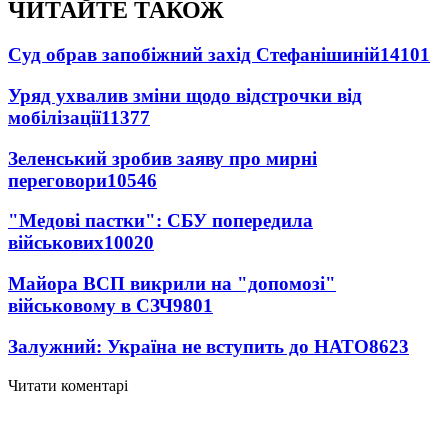
ЧИТАЙТЕ ТАКОЖ
Суд обрав запобіжний захід Стефанішиній
14101
Уряд ухвалив зміни щодо відстрочки від
мобілізації
11377
Зеленський зробив заяву про мирні
переговори
10546
"Медові пастки": СБУ попередила
військових
10020
Майора ВСП викрили на "допомозі"
військовому в СЗЧ
9801
Залужний: Україна не вступить до НАТО
8623
Читати коментарі