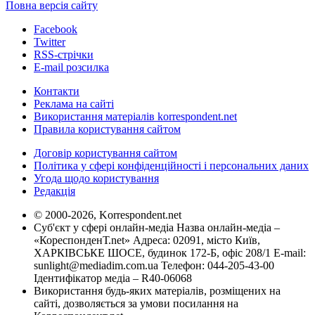
Повна версія сайту
Facebook
Twitter
RSS-стрічки
E-mail розсилка
Контакти
Реклама на сайті
Використання матеріалів korrespondent.net
Правила користування сайтом
Договір користування сайтом
Політика у сфері конфіденційності і персональних даних
Угода щодо користування
Редакція
© 2000-2026, Korrespondent.net
Суб'єкт у сфері онлайн-медіа Назва онлайн-медіа –
«КореспонденТ.net» Адреса: 02091, місто Київ,
ХАРКІВСЬКЕ ШОСЕ, будинок 172-Б, офіс 208/1 E-mail:
sunlight@mediadim.com.ua
Телефон: 044-205-43-00
Ідентифікатор медіа – R40-06068
Використання будь-яких матеріалів, розміщених на
сайті, дозволяється за умови посилання на