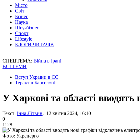
Місто
Світ
Бізнес
Наука
Шоу-бізнес
Спорт
Lifestyle
БЛОГИ ЧИТАЧІВ
СПЕЦТЕМА:
Війна в Ірані
ВСІ ТЕМИ
Вступ України в ЄС
Теракт в Барселоні
У Харкові та області вводять 
Текст:
Інна Літвин
, 12 квітня 2024, 16:10
0
1128
Фото: Укренерго