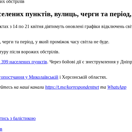
их обстрілів
лених пунктів, вулиць, черги та період, 
єктах з 14 по 21 квітня діятимуть оновлені графіки відключень св
черги та період, у який проміжок часу світла не буде.
уру після ворожих обстрілів.
 399 населених пунктів
. Через бойові дії є знеструмлення у Дні
гопостчання у Миколаївській
і Херсонській областях.
уйтесь на наші канали
https://t.me/korrespondentnet
та
WhatsApp
отись з балістикою
ів