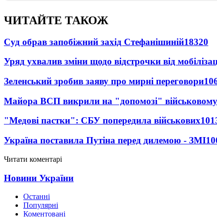
ЧИТАЙТЕ ТАКОЖ
Суд обрав запобіжний захід Стефанішиній
18320
Уряд ухвалив зміни щодо відстрочки від мобілізац
Зеленський зробив заяву про мирні переговори
10
Майора ВСП викрили на "допомозі" військовому
"Медові пастки": СБУ попередила військових
101
Україна поставила Путіна перед дилемою - ЗМІ
10
Читати коментарі
Новини України
Останні
Популярні
Коментовані