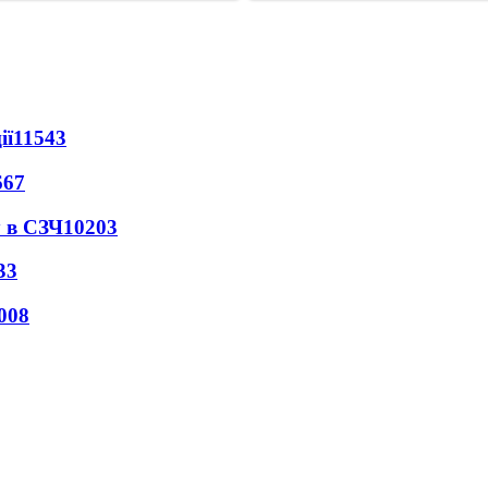
ії
11543
667
 в СЗЧ
10203
33
008