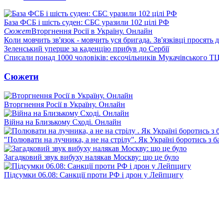
База ФСБ і шість суден: СБС уразили 102 цілі РФ
Сюжет
Вторгнення Росії в Україну. Онлайн
Коли мовчить зв'язок - мовчить уся бригада. Зв'язківці просять
Зеленський уперше за каденцію прибув до Сербії
Списали понад 1000 чоловіків: ексочільників Мукачівського Т
Сюжети
Вторгнення Росії в Україну. Онлайн
Війна на Близькому Сході. Онлайн
"Полювати на лучника, а не на стрілу". Як Україні боротись з 
Загадковий звук вибуху налякав Москву: що це було
Підсумки 06.08: Санкції проти РФ і дрон у Лейпцигу