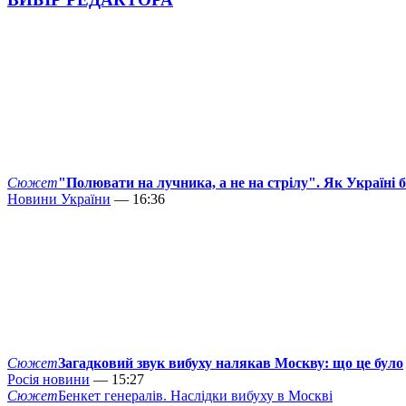
Сюжет
"Полювати на лучника, а не на стрілу". Як Україні 
Новини України
— 16:36
Сюжет
Загадковий звук вибуху налякав Москву: що це було
Росія новини
— 15:27
Сюжет
Бенкет генералів. Наслідки вибуху в Москві