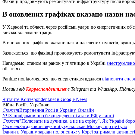
Фахівці продовжують ремонтувати інфраструктуру після ворож
В оновлених графіках вказано назви насе
У Харкові та області через російські удари по енергетичних об'
військової адміністрації.
В оновлених графіках вказано назви населених пунктів, вулиць, 
Зазначається, що фахівці продовжують ремонтувати інфраструкт
Нагадаэмо, станом на ранок у п’ятницю в Україні
знеструмлено
областях.
Раніше повідомлялося, що енергетикам вдалося
відновити енер
Новини від
Корреспондент.net
в Telegram та WhatsApp. Підпис
Читайте Korrespondent.net в Google News
Війна Росії з Україною
Сюжет
Вторгнення Росії в Україну. Онлайн
УЧХ повідомив про безпрецедентні атаки РФ у липні
Сюжет
"Полювати на лучника, а не на стрілу". Як Україні бор
Сюжет
Загадковий звук вибуху налякав Москву: що це було
Їздили в Україну заради полонених: у Кореї затримали активіст