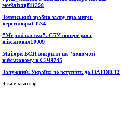
мобілізації
11358
Зеленський зробив заяву про мирні
переговори
10534
"Медові пастки": СБУ попередила
військових
10009
Майора ВСП викрили на "допомозі"
військовому в СЗЧ
9745
Залужний: Україна не вступить до НАТО
8612
Читати коментарі