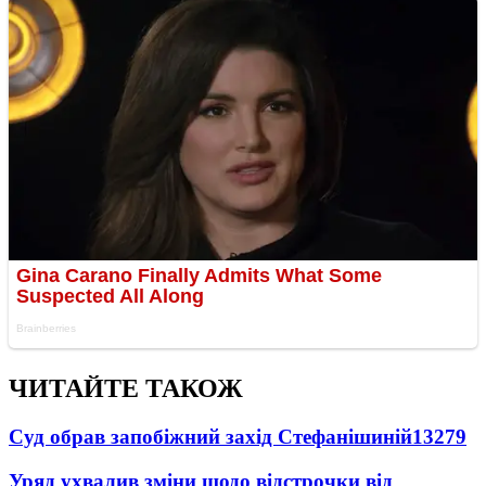
ЧИТАЙТЕ ТАКОЖ
Суд обрав запобіжний захід Стефанішиній
13279
Уряд ухвалив зміни щодо відстрочки від