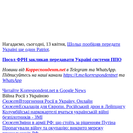
Нагадаємо, сьогодні, 13 квітня,
Шольц пообіцяв передати
Україні ще один Patriot
.
Посол ФРН закликав передавати Україні системи ППО
Новини від
Корреспондент.net
в Telegram та WhatsApp.
Підписуйтесь на наші канали
https://t.me/korrespondentnet
та
WhatsApp
Читайте Korrespondent.net в Google News
Війна Росії з Україною
Сюжет
Вторгнення Росії в Україну. Онлайн
Сюжет
Ескалація для Європи. Російський дрон в Лейпцигу
Колумбійські наркокартелі вчаться українській війні
безпілотників - ЗМІ
Сюжет
Зміни в армії РФ: що стоїть за рішенням Путіна
Пропагували війну та окупацію: викрито мережу