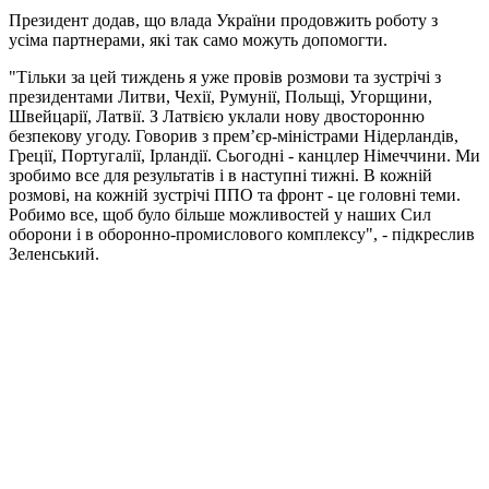
Президент додав, що влада України продовжить роботу з
усіма партнерами, які так само можуть допомогти.
"Тільки за цей тиждень я уже провів розмови та зустрічі з
президентами Литви, Чехії, Румунії, Польщі, Угорщини,
Швейцарії, Латвії. З Латвією уклали нову двосторонню
безпекову угоду. Говорив з премʼєр-міністрами Нідерландів,
Греції, Португалії, Ірландії. Сьогодні - канцлер Німеччини. Ми
зробимо все для результатів і в наступні тижні. В кожній
розмові, на кожній зустрічі ППО та фронт - це головні теми.
Робимо все, щоб було більше можливостей у наших Сил
оборони і в оборонно-промислового комплексу", - підкреслив
Зеленський.