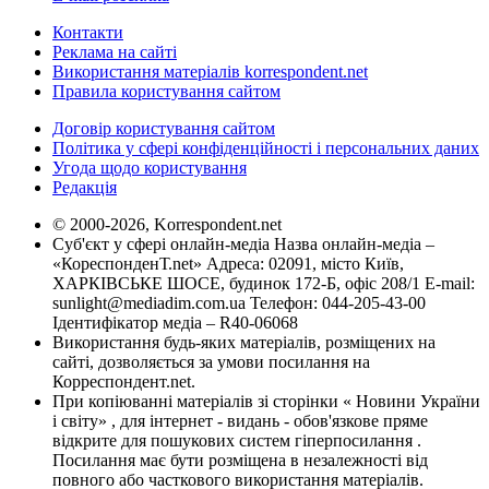
Контакти
Реклама на сайті
Використання матеріалів korrespondent.net
Правила користування сайтом
Договір користування сайтом
Політика у сфері конфіденційності і персональних даних
Угода щодо користування
Редакція
© 2000-2026, Korrespondent.net
Суб'єкт у сфері онлайн-медіа Назва онлайн-медіа –
«КореспонденТ.net» Адреса: 02091, місто Київ,
ХАРКІВСЬКЕ ШОСЕ, будинок 172-Б, офіс 208/1 E-mail:
sunlight@mediadim.com.ua
Телефон: 044-205-43-00
Ідентифікатор медіа – R40-06068
Використання будь-яких матеріалів, розміщених на
сайті, дозволяється за умови посилання на
Корреспондент.net.
При копіюванні матеріалів зі сторінки « Новини України
і світу» , для інтернет - видань - обов'язкове пряме
відкрите для пошукових систем гіперпосилання .
Посилання має бути розміщена в незалежності від
повного або часткового використання матеріалів.