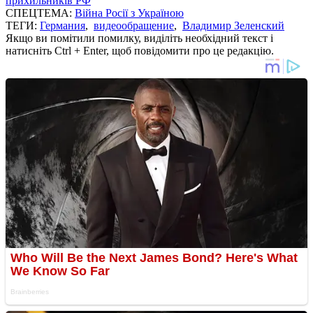
прихильників РФ
СПЕЦТЕМА:
Війна Росії з Україною
ТЕГИ:
Германия
,
видеообращение
,
Владимир Зеленский
Якщо ви помітили помилку, виділіть необхідний текст і
натисніть Ctrl + Enter, щоб повідомити про це редакцію.