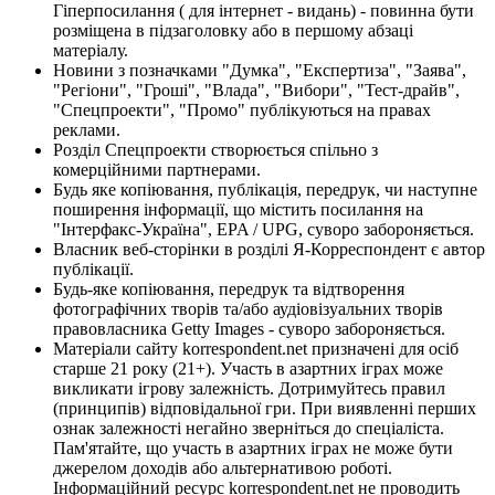
Гіперпосилання ( для інтернет - видань) - повинна бути
розміщена в підзаголовку або в першому абзаці
матеріалу.
Новини з позначками "Думка", "Експертиза", "Заява",
"Регіони", "Гроші", "Влада", "Вибори", "Тест-драйв",
"Спецпроекти", "Промо" публікуються на правах
реклами.
Розділ Спецпроекти створюється спільно з
комерційними партнерами.
Будь яке копіювання, публікація, передрук, чи наступне
поширення інформації, що містить посилання на
"Інтерфакс-Україна", EPA / UPG, суворо забороняється.
Власник веб-сторінки в розділі Я-Корреспондент є автор
публікації.
Будь-яке копіювання, передрук та відтворення
фотографічних творів та/або аудіовізуальних творів
правовласника Getty Images - суворо забороняється.
Матеріали сайту korrespondent.net призначені для осіб
старше 21 року (21+). Участь в азартних іграх може
викликати ігрову залежність. Дотримуйтесь правил
(принципів) відповідальної гри. При виявленні перших
ознак залежності негайно зверніться до спеціаліста.
Пам'ятайте, що участь в азартних іграх не може бути
джерелом доходів або альтернативою роботі.
Інформаційний ресурс korrespondent.net не проводить