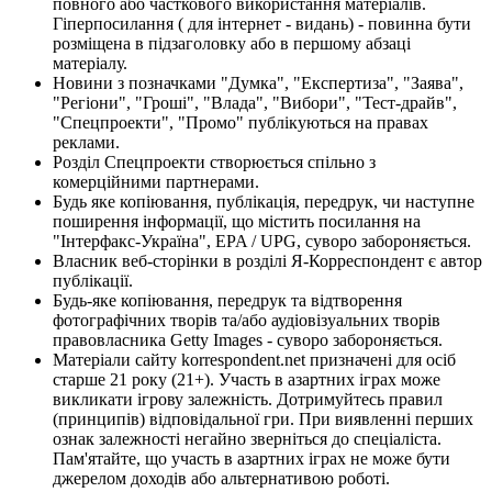
повного або часткового використання матеріалів.
Гіперпосилання ( для інтернет - видань) - повинна бути
розміщена в підзаголовку або в першому абзаці
матеріалу.
Новини з позначками "Думка", "Експертиза", "Заява",
"Регіони", "Гроші", "Влада", "Вибори", "Тест-драйв",
"Спецпроекти", "Промо" публікуються на правах
реклами.
Розділ Спецпроекти створюється спільно з
комерційними партнерами.
Будь яке копіювання, публікація, передрук, чи наступне
поширення інформації, що містить посилання на
"Інтерфакс-Україна", EPA / UPG, суворо забороняється.
Власник веб-сторінки в розділі Я-Корреспондент є автор
публікації.
Будь-яке копіювання, передрук та відтворення
фотографічних творів та/або аудіовізуальних творів
правовласника Getty Images - суворо забороняється.
Матеріали сайту korrespondent.net призначені для осіб
старше 21 року (21+). Участь в азартних іграх може
викликати ігрову залежність. Дотримуйтесь правил
(принципів) відповідальної гри. При виявленні перших
ознак залежності негайно зверніться до спеціаліста.
Пам'ятайте, що участь в азартних іграх не може бути
джерелом доходів або альтернативою роботі.