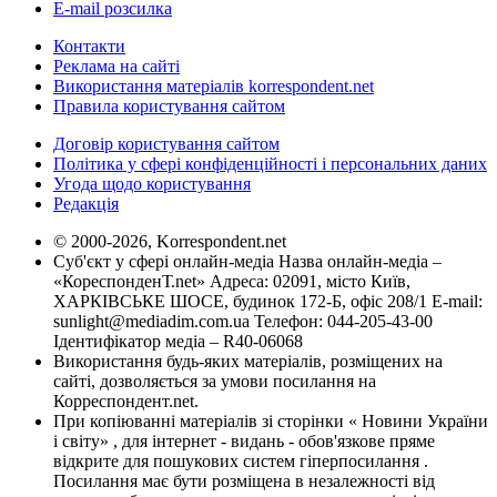
E-mail розсилка
Контакти
Реклама на сайті
Використання матеріалів korrespondent.net
Правила користування сайтом
Договір користування сайтом
Політика у сфері конфіденційності і персональних даних
Угода щодо користування
Редакція
© 2000-2026, Korrespondent.net
Суб'єкт у сфері онлайн-медіа Назва онлайн-медіа –
«КореспонденТ.net» Адреса: 02091, місто Київ,
ХАРКІВСЬКЕ ШОСЕ, будинок 172-Б, офіс 208/1 E-mail:
sunlight@mediadim.com.ua
Телефон: 044-205-43-00
Ідентифікатор медіа – R40-06068
Використання будь-яких матеріалів, розміщених на
сайті, дозволяється за умови посилання на
Корреспондент.net.
При копіюванні матеріалів зі сторінки « Новини України
і світу» , для інтернет - видань - обов'язкове пряме
відкрите для пошукових систем гіперпосилання .
Посилання має бути розміщена в незалежності від