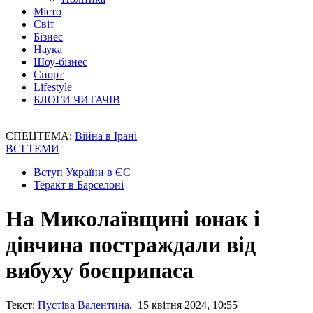
Місто
Світ
Бізнес
Наука
Шоу-бізнес
Спорт
Lifestyle
БЛОГИ ЧИТАЧІВ
СПЕЦТЕМА:
Війна в Ірані
ВСІ ТЕМИ
Вступ України в ЄС
Теракт в Барселоні
На Миколаївщині юнак і
дівчина постраждали від
вибуху боєприпаса
Текст:
Пустіва Валентина
, 15 квітня 2024, 10:55