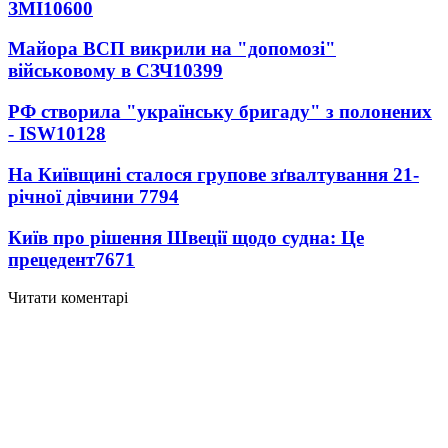
ЗМІ
10600
Майора ВСП викрили на "допомозі"
військовому в СЗЧ
10399
РФ створила "українську бригаду" з полонених
- ISW
10128
На Київщині сталося групове зґвалтування 21-
річної дівчини
7794
Київ про рішення Швеції щодо судна: Це
прецедент
7671
Читати коментарі