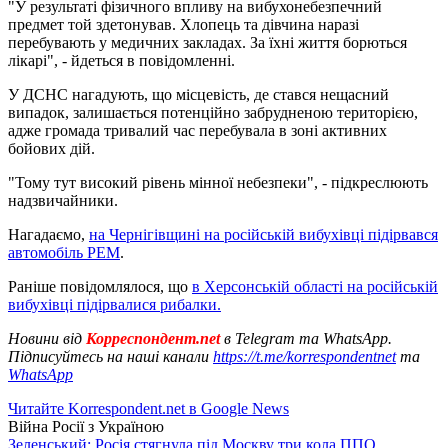
"У результаті фізичного впливу на вибухонебезпечний
предмет той здетонував. Хлопець та дівчина наразі
перебувають у медичних закладах. За їхні життя борються
лікарі", - йдеться в повідомленні.
У ДСНС нагадують, що місцевість, де стався нещасний
випадок, залишається потенційно забрудненою територією,
адже громада тривалий час перебувала в зоні активних
бойових дій.
"Тому тут високий рівень мінної небезпеки", - підкреслюють
надзвичайники.
Нагадаємо,
на Чернігівщині на російській вибухівці підірвався
автомобіль РЕМ
.
Раніше повідомлялося, що
в Херсонській області на російській
вибухівці підірвалися рибалки.
Новини від
Корреспондент.net
в Telegram та WhatsApp.
Підписуйтесь на наші канали
https://t.me/korrespondentnet
та
WhatsApp
Читайте Korrespondent.net в Google News
Війна Росії з Україною
Зеленський: Росія стягнула під Москву три кола ППО