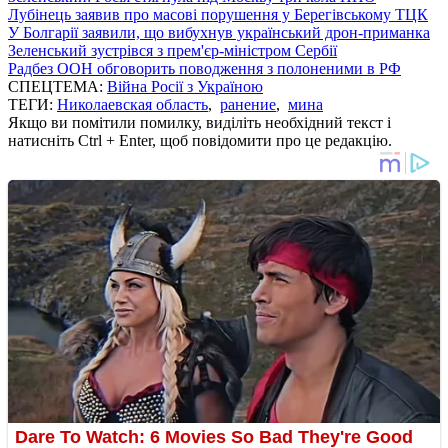
Лубінець заявив про масові порушення у Берегівському ТЦК
У Болгарії заявили, що вибухнув український дрон-приманка
Зеленський зустрівся з прем'єр-міністром Сербії
Радбез ООН обговорить поводження з полоненими в РФ
СПЕЦТЕМА:
Війна Росії з Україною
ТЕГИ:
Николаевская область
,
ранение
,
мина
Якщо ви помітили помилку, виділіть необхідний текст і
натисніть Ctrl + Enter, щоб повідомити про це редакцію.