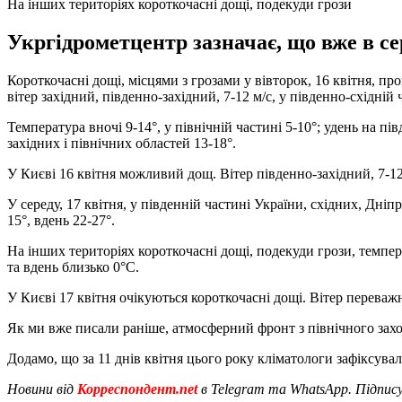
На інших територіях короткочасні дощі, подекуди грози
Укргідрометцентр зазначає, що вже в сер
Короткочасні дощі, місцями з грозами у вівторок, 16 квітня, пр
вітер західний, південно-західний, 7-12 м/с, у південно-східній
Температура вночі 9-14°, у північній частині 5-10°; удень на пів
західних і північних областей 13-18°.
У Києві 16 квітня можливий дощ. Вітер південно-західний, 7-12 
У середу, 17 квітня, у південній частині України, східних, Дн
15°, вдень 22-27°.
На інших територіях короткочасні дощі, подекуди грози, температ
та вдень близько 0°С.
У Києві 17 квітня очікуються короткочасні дощі. Вітер переважно
Як ми вже писали раніше, атмосферний фронт з північного зах
Додамо, що за 11 днів квітня цього року кліматологи зафіксува
Новини від
Корреспондент.net
в Telegram та WhatsApp. Підпис