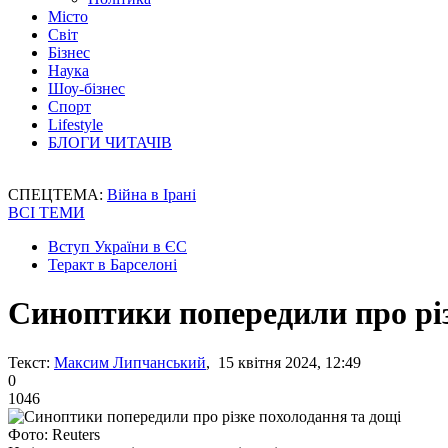
Місто
Світ
Бізнес
Наука
Шоу-бізнес
Спорт
Lifestyle
БЛОГИ ЧИТАЧІВ
СПЕЦТЕМА:
Війна в Ірані
ВСІ ТЕМИ
Вступ України в ЄС
Теракт в Барселоні
Синоптики попередили про різ
Текст:
Максим Липчанський
, 15 квітня 2024, 12:49
0
1046
Фото: Reuters