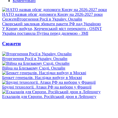
Коментовані
НАТО назвав обсяг допомоги Києву на 2026-2027 роки
Сюжет
Вторгнення Росії в Україну. Онлайн
Сікорський закликав збивати ракети РФ над Україною
У Криму вибухи, Керченський міст перекрито - OSINT
Україна поставила Путіна перед дилемою - ЗМІ
Сюжети
Вторгнення Росії в Україну. Онлайн
Війна на Близькому Сході. Онлайн
Бенкет генералів. Наслідки вибуху в Москві
Брудні технології. Атаки РФ на вибори у Франції
Ескалація для Європи. Російський дрон в Лейпцигу