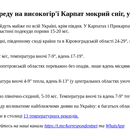
еду на високогір'ї Карпат мокрий сніг, у
ойдуть майже по всій Україні, крім півдня. У Карпатах і Прикарп
 частині подекуди пориви 15-20 м/с.
дні, південному сході країни та в Кіровоградській області 24-29°, 
м/с, температура вночі 7-9°, вдень 17-19°.
іпропетровській областях переважно без опадів, лише вдень місця
ура вночі 4-9° тепла, вдень 8-13° (у центральних областях уночі 
 північно-східний, 5-10 м/с. Температура вночі та вдень 7-9° теп
оду впливатиме найближчими днями на Україну: в багатьох обла
ли в столиці
13 температурних рекордів.
уйтесь на наші канали
https://t.me/korrespondentnet
та
WhatsApp