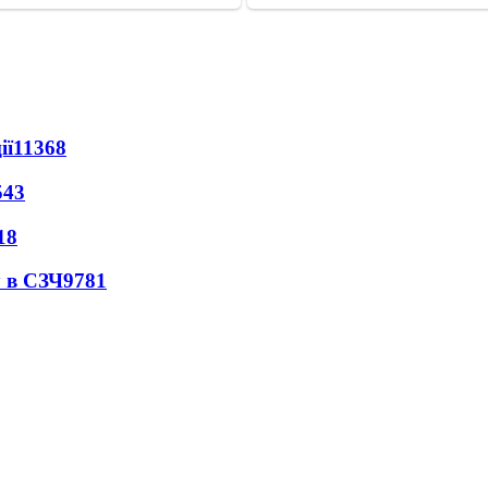
ії
11368
543
18
 в СЗЧ
9781