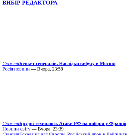
ВИБІР РЕДАКТОРА
Сюжет
Бенкет генералів. Наслідки вибуху в Москві
Росія новини
— Вчора, 23:58
Сюжет
Брудні технології. Атаки РФ на вибори у Франції
Новини світу
— Вчора, 23:39
Сюжет
Ескалація для Європи. Російський дрон в Лейпцигу