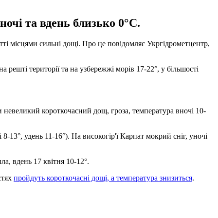
ночі та вдень близько 0°С.
атті місцями сильні дощі. Про це повідомляє Укргідрометцентр,
на решті території та на узбережжі морів 17-22°, у більшості
ми невеликий короткочасний дощ, гроза, температура вночі 10-
8-13°, удень 11-16°). На високогір'ї Карпат мокрий сніг, уночі
ла, вдень 17 квітня 10-12°.
стях
пройдуть короткочасні дощі, а температура знизиться
.