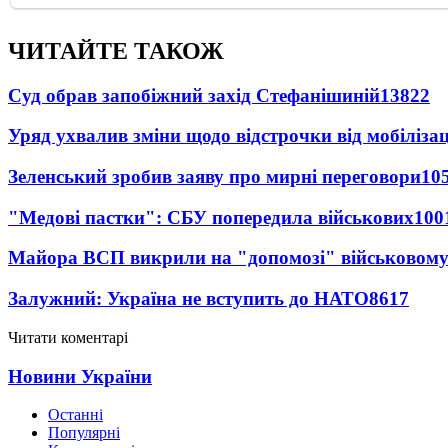
ЧИТАЙТЕ ТАКОЖ
Суд обрав запобіжний захід Стефанішиній
13822
Уряд ухвалив зміни щодо відстрочки від мобілізац
Зеленський зробив заяву про мирні переговори
10
"Медові пастки": СБУ попередила військових
100
Майора ВСП викрили на "допомозі" військовому
Залужний: Україна не вступить до НАТО
8617
Читати коментарі
Новини України
Останні
Популярні