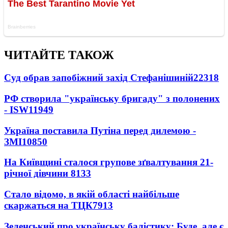
ЧИТАЙТЕ ТАКОЖ
Суд обрав запобіжний захід Стефанішиній
22318
РФ створила "українську бригаду" з полонених
- ISW
11949
Україна поставила Путіна перед дилемою -
ЗМІ
10850
На Київщині сталося групове зґвалтування 21-
річної дівчини
8133
Стало відомо, в якій області найбільше
скаржаться на ТЦК
7913
Зеленський про українську балістику: Буде, але є