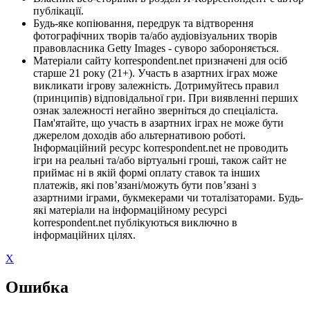
публікації.
Будь-яке копіювання, передрук та відтворення
фотографічних творів та/або аудіовізуальних творів
правовласника Getty Images - суворо забороняється.
Матеріали сайту korrespondent.net призначені для осіб
старше 21 року (21+). Участь в азартних іграх може
викликати ігрову залежність. Дотримуйтесь правил
(принципів) відповідальної гри. При виявленні перших
ознак залежності негайно зверніться до спеціаліста.
Пам'ятайте, що участь в азартних іграх не може бути
джерелом доходів або альтернативою роботі.
Інформаційний ресурс korrespondent.net не проводить
ігри на реальні та/або віртуальні гроші, також сайт не
приймає ні в якій формі оплату ставок та інших
платежів, які пов’язані/можуть бути пов’язані з
азартними іграми, букмекерами чи тоталізаторами. Будь-
які матеріали на інформаційному ресурсі
korrespondent.net публікуються виключно в
інформаційних цілях.
X
Ошибка