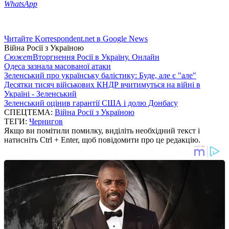
WhatsApp
Читайте Korrespondent.net в Google News
Війна Росії з Україною
Сюжет
Вторгнення Росії в Україну. Онлайн
Одеса зазнала масованої атаки
Зеленський про українську балістику: Буде, але є "але"
Десятки тисяч військових КНДР вчитимуться на війні в
Україні - Зеленський
Зеленський оцінив гарантії США і долю Донбасу
СПЕЦТЕМА:
Війна Росії з Україною
ТЕГИ:
Чернигов
Якщо ви помітили помилку, виділіть необхідний текст і
натисніть Ctrl + Enter, щоб повідомити про це редакцію.