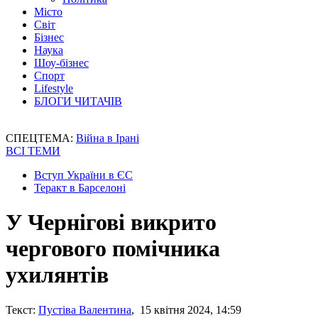
Місто
Світ
Бізнес
Наука
Шоу-бізнес
Спорт
Lifestyle
БЛОГИ ЧИТАЧІВ
СПЕЦТЕМА:
Війна в Ірані
ВСІ ТЕМИ
Вступ України в ЄС
Теракт в Барселоні
У Чернігові викрито
чергового помічника
ухилянтів
Текст:
Пустіва Валентина
, 15 квітня 2024, 14:59