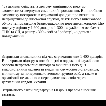
"За даними слідства, в лютому нинішнього року до
зловмисника звернувся саме такий громадянин. Він пообіцяв
замовнику посприяти в отриманні довідки про визнання
непридатним до військової служби, знятті його з військового
обліку та подальшим безперешкодним перетином кордону. Цю
послугу оцінив у 1 600 доларів: 1 300 - службовим особам з
ТЦК та СП, а решту - 300 - собі за "роботу", - йдеться в
повідомленні.
Затримали зловмисника під час отримання ним 1 400 доларів.
Він отримав підозру в пособництві в одержанні службовою
особою неправомірної вигоди за вчинення нею дії з
використанням наданої їй влади чи службового становища,
вчиненому за попередньою змовою групою осіб, а також в
організації незаконного переправлення особи через
державний кордон України.
Затриманого взяли під варту на 60 діб із правом внесення
застави.