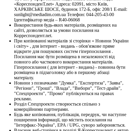
«КореспонденТ.net» Адреса: 02091, місто Київ,
ХАРКІВСЬКЕ ШОСЕ, будинок 172-Б, офіс 208/1 E-mail:
sunlight@mediadim.com.ua
Телефон: 044-205-43-00
Ідентифікатор медіа – R40-06068
Використання будь-яких матеріалів, розміщених на
сайті, дозволяється за умови посилання на
Корреспондент.net.
При копіюванні матеріалів зі сторінки « Новини України
і світу» , для інтернет - видань - обов'язкове пряме
відкрите для пошукових систем гіперпосилання .
Посилання має бути розміщена в незалежності від
повного або часткового використання матеріалів.
Гіперпосилання ( для інтернет - видань) - повинна бути
розміщена в підзаголовку або в першому абзаці
матеріалу.
Новини з позначками "Думка", "Експертиза", "Заява",
"Регіони", "Гроші", "Влада", "Вибори", "Тест-драйв",
"Спецпроекти", "Промо" публікуються на правах
реклами.
Розділ Спецпроекти створюється спільно з
комерційними партнерами.
Будь яке копіювання, публікація, передрук, чи наступне
поширення інформації, що містить посилання на
"Інтерфакс-Україна", EPA / UPG, суворо забороняється.
Власник веб-сторінки в розділі Я-Корреспондент є автор