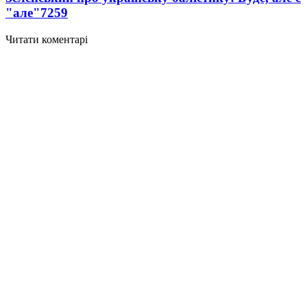
"але"
7259
Читати коментарі