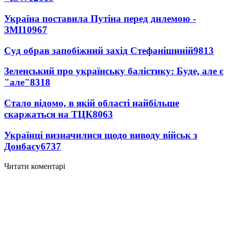
Україна поставила Путіна перед дилемою -
ЗМІ
10967
Суд обрав запобіжний захід Стефанішиній
9813
Зеленський про українську балістику: Буде, але є
"але"
8318
Стало відомо, в якій області найбільше
скаржаться на ТЦК
8063
Українці визначилися щодо виводу військ з
Донбасу
6737
Читати коментарі