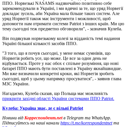
ППО. Норвезькі NASAMS надзвичайно позитивно себе
зарекомендували в Україні, і ми вдячні за те, що уряд Норвегії
докладає зусиль, аби Україна мала більше таких систем. Але
уряд Норвегії також має інструменти і можливості, щоб
допомогти нам отримати системи Patriot з інших країн. Ми цю
тему сьогодні теж предметно обговорили", - зазначив Кулеба.
Він подякував норвезькому колезі за відданість темі надання
Україні більшої кількості засобів ППО.
"З того, що я почув сьогодні, у мене немає сумнівів, що
Норвегія робить усе, що може. Це все за один день не
відбувається. Проте у нас обох є спільне розуміння, що нові
батареї ППО мають бути поставлені в Україну якнайшвидше.
Ми вже визначили конкретні кроки, які Норвегія зробить
сьогодні, щоб у цьому напрямку просуватися", - заявив глава
МЗС України.
Нагадаємо, Кулеба сказав, що Польща має можливість
прикрити західні області України системами ППО Patriot.
Кулеба: Україна знає, де є вільні Patriot
Новини від
Корреспондент.net
в Telegram та WhatsApp.
Підписуйтесь на наші канали
https://t.me/korrespondentnet
та