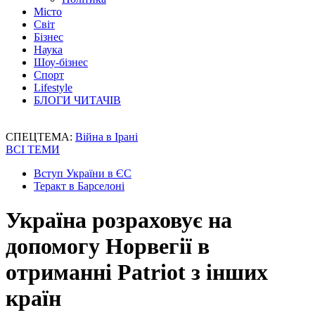
Місто
Світ
Бізнес
Наука
Шоу-бізнес
Спорт
Lifestyle
БЛОГИ ЧИТАЧІВ
СПЕЦТЕМА:
Війна в Ірані
ВСІ ТЕМИ
Вступ України в ЄС
Теракт в Барселоні
Україна розраховує на
допомогу Норвегії в
отриманні Patriot з інших
країн