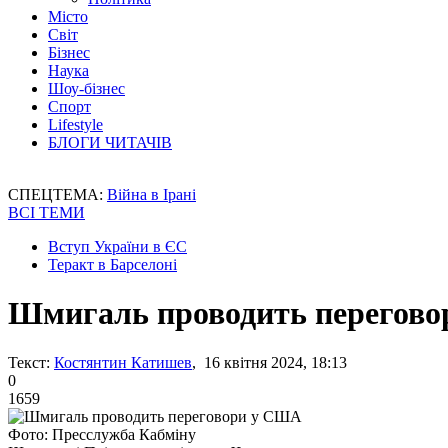
Місто
Світ
Бізнес
Наука
Шоу-бізнес
Спорт
Lifestyle
БЛОГИ ЧИТАЧІВ
СПЕЦТЕМА:
Війна в Ірані
ВСІ ТЕМИ
Вступ України в ЄС
Теракт в Барселоні
Шмигаль проводить перегов
Текст:
Костянтин Катишев
, 16 квітня 2024, 18:13
0
1659
Фото: Пресслужба Кабміну