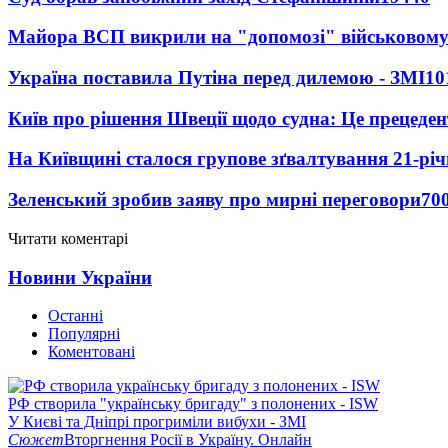
Майора ВСП викрили на "допомозі" військовому
Україна поставила Путіна перед дилемою - ЗМІ
10
Київ про рішення Швеції щодо судна: Це прецеден
На Київщині сталося групове зґвалтування 21-річ
Зеленський зробив заяву про мирні переговори
70
Читати коментарі
Новини України
Останні
Популярні
Коментовані
РФ створила "українську бригаду" з полонених - ISW
У Києві та Дніпрі прогриміли вибухи - ЗМІ
Сюжет
Вторгнення Росії в Україну. Онлайн