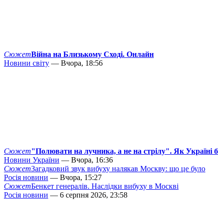
Сюжет
Війна на Близькому Сході. Онлайн
Новини світу
— Вчора, 18:56
Сюжет
"Полювати на лучника, а не на стрілу". Як Україні 
Новини України
— Вчора, 16:36
Сюжет
Загадковий звук вибуху налякав Москву: що це було
Росія новини
— Вчора, 15:27
Сюжет
Бенкет генералів. Наслідки вибуху в Москві
Росія новини
— 6 серпня 2026, 23:58