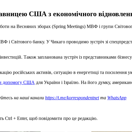
тавницею США з економічного відновлен
оти на Весняних зборах (Spring Meetings) МВФ і групи Світово
МВФ і Світового банку. У Чикаго проводимо зустріч зі спецпре
інвестицій. Також запланована зустріч із представниками бізне
ацію російських активів, ситуацію в енергетиці та посилення ук
ити допомогу США
для України і Ізраїлю. На його думку, америка
уйтесь на наші канали
https://t.me/korrespondentnet
та
WhatsApp
ь Ctrl + Enter, щоб повідомити про це редакцію.