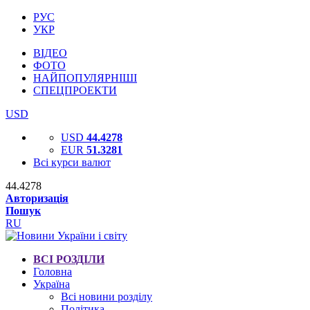
РУС
УКР
ВІДЕО
ФОТО
НАЙПОПУЛЯРНІШІ
СПЕЦПРОЕКТИ
USD
USD
44.4278
EUR
51.3281
Всі курси валют
44.4278
Авторизація
Пошук
RU
ВСІ РОЗДІЛИ
Головна
Україна
Всі новини розділу
Політика