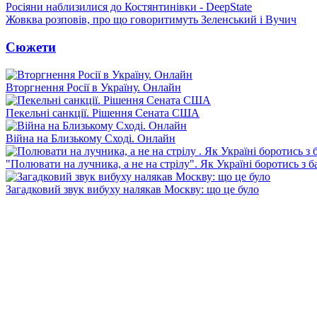
Росіяни наблизилися до Костянтинівки - DeepState
Жовква розповів, про що говоритимуть Зеленський і Вучич
Сюжети
Вторгнення Росії в Україну. Онлайн
Пекельні санкції. Рішення Сената США
Війна на Близькому Сході. Онлайн
"Полювати на лучника, а не на стрілу". Як Україні боротись з 
Загадковий звук вибуху налякав Москву: що це було