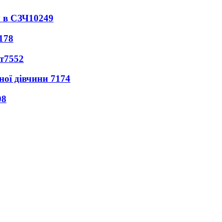
 в СЗЧ
10249
178
т
7552
ної дівчини
7174
08