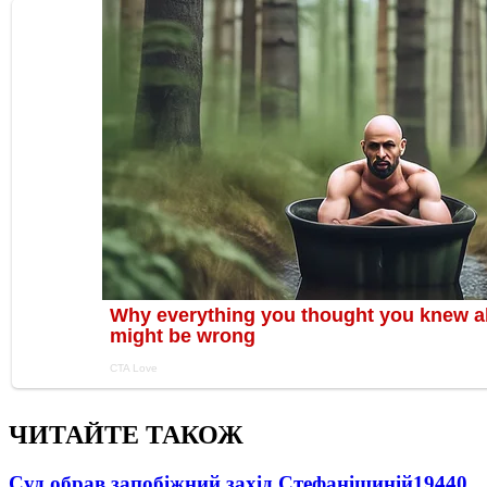
ЧИТАЙТЕ ТАКОЖ
Суд обрав запобіжний захід Стефанішиній
19440