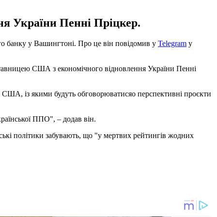
ня України Пенні Пріцкер.
го банку у Вашингтоні. Про це він повідомив у
Telegram
у
дставницею США з економічного відновлення України Пенні
су США, із якими будуть обговорюватисяо перспективні проєкти
раїнської ППО", – додав він.
нські політики забувають, що "у мертвих рейтингів жодних