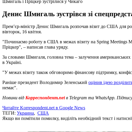
Шмигаль і Пріцкер зустрілися у Чикаго
Денис Шмигаль зустрівся зі спецпредс
Прем’єр-міністр Денис Шмигаль розпочав візит до США для роб
вівторок, 16 квітня.
"Починаємо роботу в США в межах візиту на Spring Meetings 
Пріцкер", – написав глава уряду.
За словами Шмигаля, головна тема – залучення американських 
в Україні.
"У межах візиту також обговоримо фінансову підтримку, конфіск
Раніше президент Володимир Зеленський
оцінив ідею розділ
немає".
Новини від
Корреспондент.net
в Telegram та WhatsApp. Підпис
Читайте Korrespondent.net в Google News
ТЕГИ:
Украина
,
США
Якщо ви помітили помилку, виділіть необхідний текст і натисніт