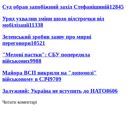
Суд обрав запобіжний захід Стефанішиній
12845
Уряд ухвалив зміни щодо відстрочки від
мобілізації
11338
Зеленський зробив заяву про мирні
переговори
10521
"Медові пастки": СБУ попередила
військових
9988
Майора ВСП викрили на "допомозі"
військовому в СЗЧ
9709
Залужний: Україна не вступить до НАТО
8606
Читати коментарі