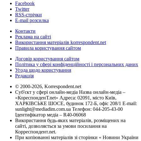
Facebook
Twitter
RSS-стрічки
E-mail розсилка
Контакти
Реклама на сайті
Використання матеріалів korrespondent.net
Правила користування сайтом
Договір користування сайтом
Політика у сфері конфіденційності і персональних даних
Угода щодо користування
Редакція
© 2000-2026, Korrespondent.net
Суб'єкт у сфері онлайн-медіа Назва онлайн-медіа –
«КореспонденТ.net» Адреса: 02091, місто Київ,
ХАРКІВСЬКЕ ШОСЕ, будинок 172-Б, офіс 208/1 E-mail:
sunlight@mediadim.com.ua
Телефон: 044-205-43-00
Ідентифікатор медіа – R40-06068
Використання будь-яких матеріалів, розміщених на
сайті, дозволяється за умови посилання на
Корреспондент.net.
При копіюванні матеріалів зі сторінки « Новини України