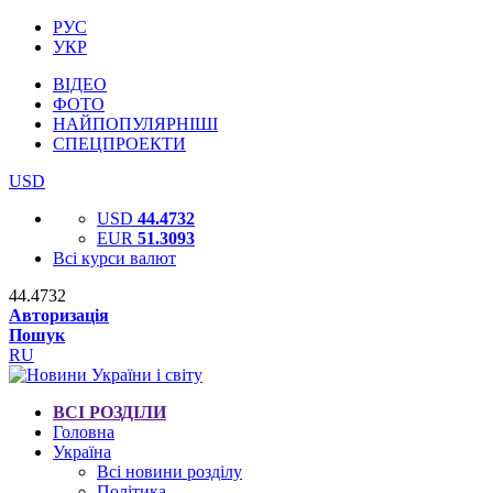
РУС
УКР
ВІДЕО
ФОТО
НАЙПОПУЛЯРНІШІ
СПЕЦПРОЕКТИ
USD
USD
44.4732
EUR
51.3093
Всі курси валют
44.4732
Авторизація
Пошук
RU
ВСІ РОЗДІЛИ
Головна
Україна
Всі новини розділу
Політика