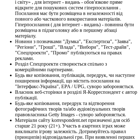
і світу» , для інтернет - видань - обов'язкове пряме
відкрите для пошукових систем гіперпосилання .
Посилання має бути розміщена в незалежності від
повного або часткового використання матеріалів.
Гіперпосилання ( для інтернет - видань) - повинна бути
розміщена в підзаголовку або в першому абзаці
матеріалу.
Новини з позначками "Думка", "Експертиза", "Заява",
"Регіони", "Гроші", "Влада", "Вибори", "Тест-драйв",
"Спецпроекти", "Промо" публікуються на правах
реклами.
Розділ Спецпроекти створюється спільно з
комерційними партнерами.
Будь яке копіювання, публікація, передрук, чи наступне
поширення інформації, що містить посилання на
"Інтерфакс-Україна", EPA / UPG, суворо забороняється.
Власник веб-сторінки в розділі Я-Корреспондент є автор
публікації.
Будь-яке копіювання, передрук та відтворення
фотографічних творів та/або аудіовізуальних творів
правовласника Getty Images - суворо забороняється.
Матеріали сайту korrespondent.net призначені для осіб
старше 21 року (21+). Участь в азартних іграх може
викликати ігрову залежність. Дотримуйтесь правил
(принципів) відповідальної гри. При виявленні перших