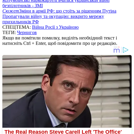
Колумбійські наркокартелі вчаться українській війні
безпілотників - ЗМІ
Сюжет
Зміни в армії РФ: що стоїть за рішенням Путіна
Пропагували війну та окупацію: викрито мережу
прихильників РФ
СПЕЦТЕМА:
Війна Росії з Україною
ТЕГИ:
Чернигов
Якщо ви помітили помилку, виділіть необхідний текст і
натисніть Ctrl + Enter, щоб повідомити про це редакцію.