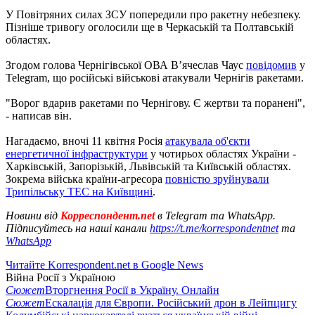
У Повітряних силах ЗСУ попередили про ракетну небезпеку.
Пізніше тривогу оголосили ще в Черкаській та Полтавській
областях.
Згодом голова Чернігівської ОВА В’ячеслав Чаус
повідомив
у
Telegram, що російські військові атакували Чернігів ракетами.
"Ворог вдарив ракетами по Чернігову. Є жертви та поранені",
- написав він.
Нагадаємо, вночі 11 квітня Росія
атакувала об'єкти
енергетичної інфраструктури
у чотирьох областях України -
Харківській, Запорізькій, Львівській та Київській областях.
Зокрема війська країни-агресора
повністю зруйнували
Трипільську ТЕС на Київщині
.
Новини від
Корреспондент.net
в Telegram та WhatsApp.
Підписуйтесь на наші канали
https://t.me/korrespondentnet
та
WhatsApp
Читайте Korrespondent.net в Google News
Війна Росії з Україною
Сюжет
Вторгнення Росії в Україну. Онлайн
Сюжет
Ескалація для Європи. Російський дрон в Лейпцигу