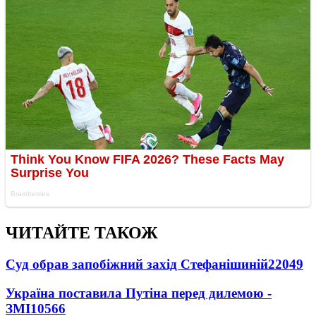
ЧИТАЙТЕ ТАКОЖ
Суд обрав запобіжний захід Стефанішиній
22049
Україна поставила Путіна перед дилемою -
ЗМІ
10566