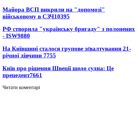
Майора ВСП викрили на "допомозі"
військовому в СЗЧ
10395
РФ створила "українську бригаду" з полонених
- ISW
9880
На Київщині сталося групове зґвалтування 21-
річної дівчини
7755
Київ про рішення Швеції щодо судна: Це
прецедент
7661
Читати коментарі