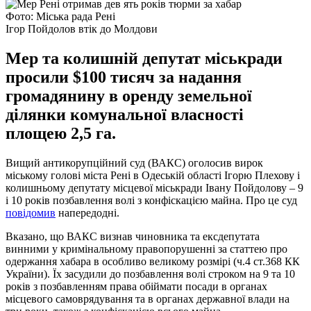
Фото: Міська рада Рені
Ігор Пойдолов втік до Молдови
Мер та колишній депутат міськради
просили $100 тисяч за надання
громадянину в оренду земельної
ділянки комунальної власності
площею 2,5 га.
Вищий антикорупційний суд (ВАКС) оголосив вирок
міському голові міста Рені в Одеській області Ігорю Плехову і
колишньому депутату місцевої міськради Івану Пойдолову – 9
і 10 років позбавлення волі з конфіскацією майна. Про це суд
повідомив
напередодні.
Вказано, що ВАКС визнав чиновника та ексдепутата
винними у кримінальному правопорушенні за статтею про
одержання хабара в особливо великому розмірі (ч.4 ст.368 КК
України). Їх засудили до позбавлення волі строком на 9 та 10
років з позбавленням права обіймати посади в органах
місцевого самоврядування та в органах державної влади на