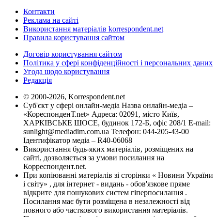
Контакти
Реклама на сайті
Використання матеріалів korrespondent.net
Правила користування сайтом
Договір користування сайтом
Політика у сфері конфіденційності і персональних даних
Угода щодо користування
Редакція
© 2000-2026, Korrespondent.net
Суб'єкт у сфері онлайн-медіа Назва онлайн-медіа –
«КореспонденТ.net» Адреса: 02091, місто Київ,
ХАРКІВСЬКЕ ШОСЕ, будинок 172-Б, офіс 208/1 E-mail:
sunlight@mediadim.com.ua
Телефон: 044-205-43-00
Ідентифікатор медіа – R40-06068
Використання будь-яких матеріалів, розміщених на
сайті, дозволяється за умови посилання на
Корреспондент.net.
При копіюванні матеріалів зі сторінки « Новини України
і світу» , для інтернет - видань - обов'язкове пряме
відкрите для пошукових систем гіперпосилання .
Посилання має бути розміщена в незалежності від
повного або часткового використання матеріалів.