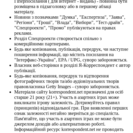
Гіперпосилання ( для інтернет - видань) - повинна бути
розміщена в підзаголовку або в першому абзаці
матеріалу.
Новини з позначками "Думка", "Експертиза", "Заява",
"Регіони", "Гроші", "Влада", "Вибори", "Тест-драйв",
"Спецпроекти", "Промо" публікуються на правах
реклами.
Розділ Спецпроекти створюється спільно з
комерційними партнерами.
Будь яке копіювання, публікація, передрук, чи наступне
поширення інформації, що містить посилання на
"Інтерфакс-Україна", EPA / UPG, суворо забороняється.
Власник веб-сторінки в розділі Я-Корреспондент є автор
публікації.
Будь-яке копіювання, передрук та відтворення
фотографічних творів та/або аудіовізуальних творів
правовласника Getty Images - суворо забороняється.
Матеріали сайту korrespondent.net призначені для осіб
старше 21 року (21+). Участь в азартних іграх може
викликати ігрову залежність. Дотримуйтесь правил
(принципів) відповідальної гри. При виявленні перших
ознак залежності негайно зверніться до спеціаліста.
Пам'ятайте, що участь в азартних іграх не може бути
джерелом доходів або альтернативою роботі.
Інформаційний ресурс korrespondent.net не проводить