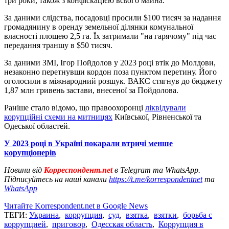
три роки, також з конфіскацією всього майна.
За даними слідства, посадовці просили $100 тисяч за надання
громадянину в оренду земельної ділянки комунальної
власності площею 2,5 га. Їх затримали "на гарячому" під час
передання траншу в $50 тисяч.
За даними ЗМІ, Ігор Пойдолов у 2023 році втік до Молдови,
незаконно перетнувши кордон поза пунктом перетину. Його
оголосили в міжнародний розшук. ВАКС стягнув до бюджету
1,87 млн гривень застави, внесеної за Пойдолова.
Раніше стало відомо, що правоохоронці
ліквідували
корупційні схеми на митницях
Київської, Рівненської та
Одеської областей.
У 2023 році в Україні покарали втричі менше
корупціонерів
Новини від
Корреспондент.net
в Telegram та WhatsApp.
Підписуйтесь на наші канали
https://t.me/korrespondentnet
та
WhatsApp
Читайте Korrespondent.net в Google News
ТЕГИ:
Украина
,
коррупция
,
суд
,
взятка
,
взятки
,
борьба с
коррупцией
,
приговор
,
Одесская область
,
Коррупция в